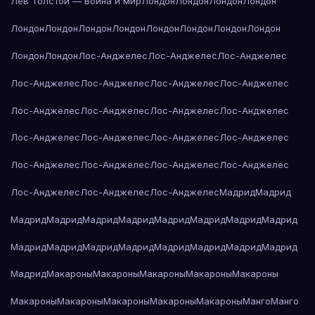
Лев Толстой — Война и мир
Лондон
Лондон
Лондон
Лондон
Лондон
Лондон
Лондон
Лондон
Лондон
Лондон
Лондон
Лондон
Лондон
Лондон
Лос-Анджелес
Лос-Анджелес
Лос-Анджелес
Лос-Анджелес
Лос-Анджелес
Лос-Анджелес
Лос-Анджелес
Лос-Анджелес
Лос-Анджелес
Лос-Анджелес
Лос-Анджелес
Лос-Анджелес
Лос-Анджелес
Лос-Анджелес
Лос-Анджелес
Лос-Анджелес
Лос-Анджелес
Лос-Анджелес
Лос-Анджелес
Лос-Анджелес
Лос-Анджелес
Лос-Анджелес
Мадрид
Мадрид
Мадрид
Мадрид
Мадрид
Мадрид
Мадрид
Мадрид
Мадрид
Мадрид
Мадрид
Мадрид
Мадрид
Мадрид
Мадрид
Мадрид
Мадрид
Мадрид
Мадрид
Макароны
Макароны
Макароны
Макароны
Макароны
Макароны
Макароны
Макароны
Макароны
Макароны
Манго
Манго