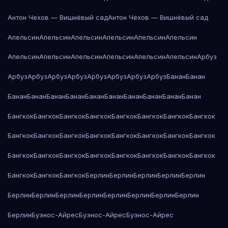
Антон Чехов — Вишнёвый сад
Антон Чехов — Вишнёвый сад
Апельсин
Апельсин
Апельсин
Апельсин
Апельсин
Апельсин
Апельсин
Апельсин
Апельсин
Апельсин
Апельсин
Апельсин
Арбуз
Арбуз
Арбуз
Арбуз
Арбуз
Арбуз
Арбуз
Арбуз
Арбуз
Банан
Банан
Банан
Банан
Банан
Банан
Банан
Банан
Банан
Банан
Банан
Банан
Бангкок
Бангкок
Бангкок
Бангкок
Бангкок
Бангкок
Бангкок
Бангкок
Бангкок
Бангкок
Бангкок
Бангкок
Бангкок
Бангкок
Бангкок
Бангкок
Бангкок
Бангкок
Бангкок
Бангкок
Бангкок
Бангкок
Бангкок
Бангкок
Бангкок
Бангкок
Бангкок
Берлин
Берлин
Берлин
Берлин
Берлин
Берлин
Берлин
Берлин
Берлин
Берлин
Берлин
Берлин
Берлин
Берлин
Буэнос-Айрес
Буэнос-Айрес
Буэнос-Айрес