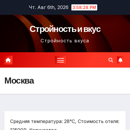
Перейти
Чт. Авг 6th, 2026
3:58:29 PM
к
содержимому
Стройность и вкус
Стройность вкуса
Москва
Средняя температура: 28°C, Стоимость отеля: