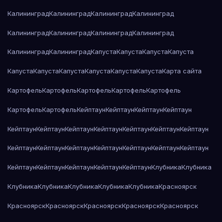
Калининград
Калининград
Калининград
Калининград
Калининград
Калининград
Калининград
Калининград
Калининград
Калининград
Капуста
Капуста
Капуста
Капуста
Капуста
Капуста
Капуста
Капуста
Капуста
Капуста
Карта сайта
Картофель
Картофель
Картофель
Картофель
Картофель
Картофель
Картофель
Кейптаун
Кейптаун
Кейптаун
Кейптаун
Кейптаун
Кейптаун
Кейптаун
Кейптаун
Кейптаун
Кейптаун
Кейптаун
Кейптаун
Кейптаун
Кейптаун
Кейптаун
Кейптаун
Кейптаун
Кейптаун
Кейптаун
Кейптаун
Кейптаун
Кейптаун
Кейптаун
Клубника
Клубника
Клубника
Клубника
Клубника
Клубника
Клубника
Красноярск
Красноярск
Красноярск
Красноярск
Красноярск
Красноярск