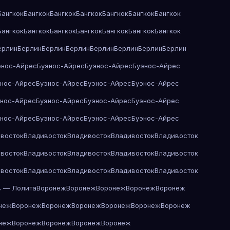
Бангкок
Бангкок
Бангкок
Бангкок
Бангкок
Бангкок
Бангкок
Бангкок
Бангкок
Бангкок
Бангкок
Бангкок
Бангкок
Бангкок
ерлин
Берлин
Берлин
Берлин
Берлин
Берлин
Берлин
Берлин
энос-Айрес
Буэнос-Айрес
Буэнос-Айрес
Буэнос-Айрес
энос-Айрес
Буэнос-Айрес
Буэнос-Айрес
Буэнос-Айрес
энос-Айрес
Буэнос-Айрес
Буэнос-Айрес
Буэнос-Айрес
энос-Айрес
Буэнос-Айрес
Буэнос-Айрес
Буэнос-Айрес
восток
Владивосток
Владивосток
Владивосток
Владивосток
восток
Владивосток
Владивосток
Владивосток
Владивосток
восток
Владивосток
Владивосток
Владивосток
Владивосток
в — Лолита
Воронеж
Воронеж
Воронеж
Воронеж
Воронеж
неж
Воронеж
Воронеж
Воронеж
Воронеж
Воронеж
Воронеж
неж
Воронеж
Воронеж
Воронеж
Воронеж