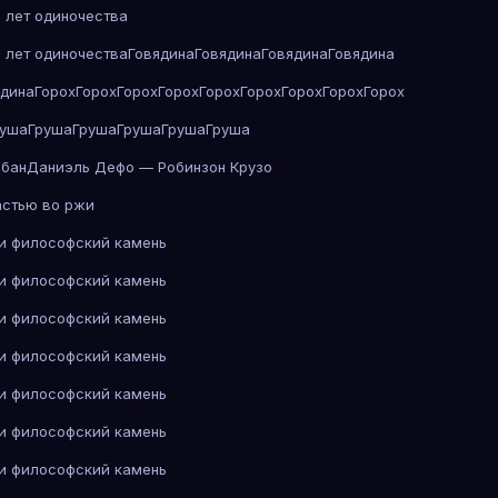
 лет одиночества
 лет одиночества
Говядина
Говядина
Говядина
Говядина
ядина
Горох
Горох
Горох
Горох
Горох
Горох
Горох
Горох
Горох
руша
Груша
Груша
Груша
Груша
Груша
абан
Даниэль Дефо — Робинзон Крузо
астью во ржи
 и философский камень
 и философский камень
 и философский камень
 и философский камень
 и философский камень
 и философский камень
 и философский камень