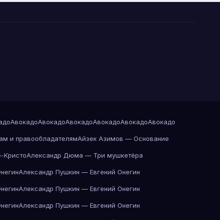
адо
Авокадо
Авокадо
Авокадо
Авокадо
Авокадо
Авокадо
ам и правообладателям
Айзек Азимов — Основание
-Кристо
Александр Дюма — Три мушкетёра
Онегин
Александр Пушкин — Евгений Онегин
Онегин
Александр Пушкин — Евгений Онегин
Онегин
Александр Пушкин — Евгений Онегин