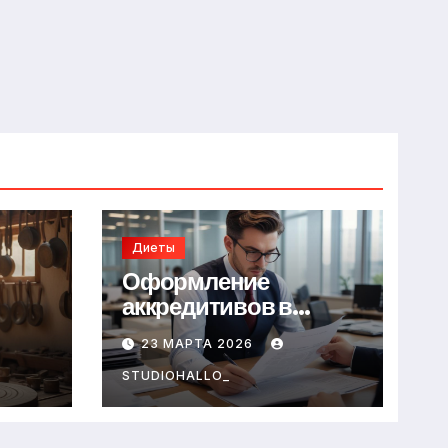
Диеты
Оформление
аккредитивов в
международной
23 МАРТА 2026
торговле
STUDIOHALLO_