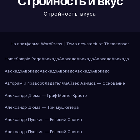
Стройность и вкус
Стройность вкуса
На платформе WordPress
|
Тема newstack от
Themeansar
.
Home
Sample Page
Авокадо
Авокадо
Авокадо
Авокадо
Авокадо
Авокадо
Авокадо
Авокадо
Авокадо
Авокадо
Авокадо
Авторам и правообладателям
Айзек Азимов — Основание
Александр Дюма — Граф Монте-Кристо
Александр Дюма — Три мушкетёра
Александр Пушкин — Евгений Онегин
Александр Пушкин — Евгений Онегин