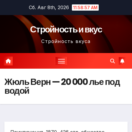
Перейти
Сб. Авг 8th, 2026
11:58:58 AM
к
содержимому
Стройность и вкус
Стройность вкуса
Жюль Верн — 20 000 лье под
водой