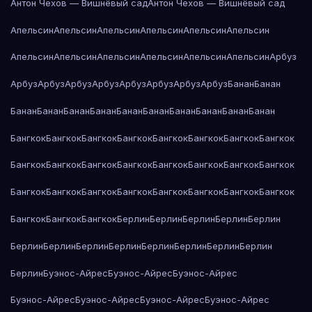
Антон Чехов — Вишнёвый сад
Антон Чехов — Вишнёвый сад
Апельсин
Апельсин
Апельсин
Апельсин
Апельсин
Апельсин
Апельсин
Апельсин
Апельсин
Апельсин
Апельсин
Апельсин
Арбуз
Арбуз
Арбуз
Арбуз
Арбуз
Арбуз
Арбуз
Арбуз
Арбуз
Банан
Банан
Банан
Банан
Банан
Банан
Банан
Банан
Банан
Банан
Банан
Банан
Бангкок
Бангкок
Бангкок
Бангкок
Бангкок
Бангкок
Бангкок
Бангкок
Бангкок
Бангкок
Бангкок
Бангкок
Бангкок
Бангкок
Бангкок
Бангкок
Бангкок
Бангкок
Бангкок
Бангкок
Бангкок
Бангкок
Бангкок
Бангкок
Бангкок
Бангкок
Бангкок
Берлин
Берлин
Берлин
Берлин
Берлин
Берлин
Берлин
Берлин
Берлин
Берлин
Берлин
Берлин
Берлин
Берлин
Буэнос-Айрес
Буэнос-Айрес
Буэнос-Айрес
Буэнос-Айрес
Буэнос-Айрес
Буэнос-Айрес
Буэнос-Айрес