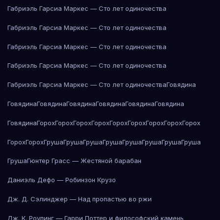
Габриэль Гарсиа Маркес — Сто лет одиночества
Габриэль Гарсиа Маркес — Сто лет одиночества
Габриэль Гарсиа Маркес — Сто лет одиночества
Габриэль Гарсиа Маркес — Сто лет одиночества
Габриэль Гарсиа Маркес — Сто лет одиночества
Говядина
Говядина
Говядина
Говядина
Говядина
Говядина
Говядина
Говядина
Горох
Горох
Горох
Горох
Горох
Горох
Горох
Горох
Горох
Горох
Горох
Груша
Груша
Груша
Груша
Груша
Груша
Груша
Груша
Груша
Гюнтер Грасс — Жестяной барабан
Даниэль Дефо — Робинзон Крузо
Дж. Д. Сэлинджер — Над пропастью во ржи
Дж. К. Роулинг — Гарри Поттер и философский камень