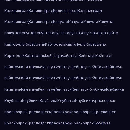
Калининград
Калининград
Калининград
Калининград
Калининград
Калининград
Капуста
Капуста
Капуста
Капуста
Капуста
Капуста
Капуста
Капуста
Капуста
Капуста
Карта сайта
Картофель
Картофель
Картофель
Картофель
Картофель
Картофель
Картофель
Кейптаун
Кейптаун
Кейптаун
Кейптаун
Кейптаун
Кейптаун
Кейптаун
Кейптаун
Кейптаун
Кейптаун
Кейптаун
Кейптаун
Кейптаун
Кейптаун
Кейптаун
Кейптаун
Кейптаун
Кейптаун
Кейптаун
Кейптаун
Кейптаун
Кейптаун
Кейптаун
Клубника
Клубника
Клубника
Клубника
Клубника
Клубника
Клубника
Красноярск
Красноярск
Красноярск
Красноярск
Красноярск
Красноярск
Красноярск
Красноярск
Красноярск
Красноярск
Кукуруза