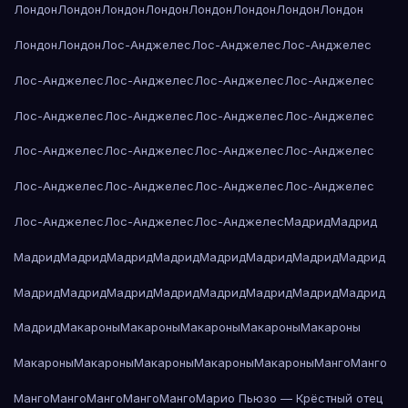
Лондон
Лондон
Лондон
Лондон
Лондон
Лондон
Лондон
Лондон
Лондон
Лондон
Лос-Анджелес
Лос-Анджелес
Лос-Анджелес
Лос-Анджелес
Лос-Анджелес
Лос-Анджелес
Лос-Анджелес
Лос-Анджелес
Лос-Анджелес
Лос-Анджелес
Лос-Анджелес
Лос-Анджелес
Лос-Анджелес
Лос-Анджелес
Лос-Анджелес
Лос-Анджелес
Лос-Анджелес
Лос-Анджелес
Лос-Анджелес
Лос-Анджелес
Лос-Анджелес
Лос-Анджелес
Мадрид
Мадрид
Мадрид
Мадрид
Мадрид
Мадрид
Мадрид
Мадрид
Мадрид
Мадрид
Мадрид
Мадрид
Мадрид
Мадрид
Мадрид
Мадрид
Мадрид
Мадрид
Мадрид
Макароны
Макароны
Макароны
Макароны
Макароны
Макароны
Макароны
Макароны
Макароны
Макароны
Манго
Манго
Манго
Манго
Манго
Манго
Манго
Марио Пьюзо — Крёстный отец