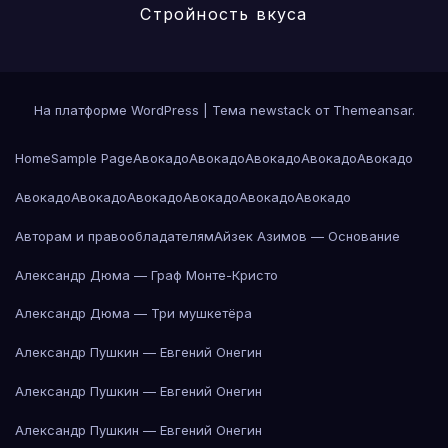
Стройность вкуса
На платформе WordPress
|
Тема newstack от
Themeansar
.
Home
Sample Page
Авокадо
Авокадо
Авокадо
Авокадо
Авокадо
Авокадо
Авокадо
Авокадо
Авокадо
Авокадо
Авокадо
Авторам и правообладателям
Айзек Азимов — Основание
Александр Дюма — Граф Монте-Кристо
Александр Дюма — Три мушкетёра
Александр Пушкин — Евгений Онегин
Александр Пушкин — Евгений Онегин
Александр Пушкин — Евгений Онегин