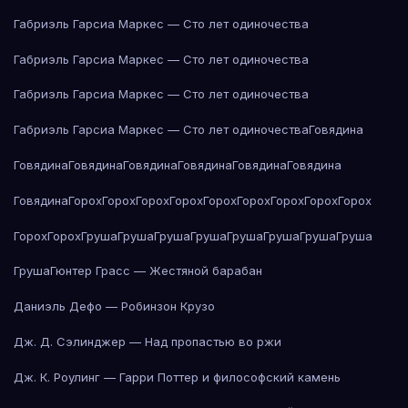
Габриэль Гарсиа Маркес — Сто лет одиночества
Габриэль Гарсиа Маркес — Сто лет одиночества
Габриэль Гарсиа Маркес — Сто лет одиночества
Габриэль Гарсиа Маркес — Сто лет одиночества
Говядина
Говядина
Говядина
Говядина
Говядина
Говядина
Говядина
Говядина
Горох
Горох
Горох
Горох
Горох
Горох
Горох
Горох
Горох
Горох
Горох
Груша
Груша
Груша
Груша
Груша
Груша
Груша
Груша
Груша
Гюнтер Грасс — Жестяной барабан
Даниэль Дефо — Робинзон Крузо
Дж. Д. Сэлинджер — Над пропастью во ржи
Дж. К. Роулинг — Гарри Поттер и философский камень