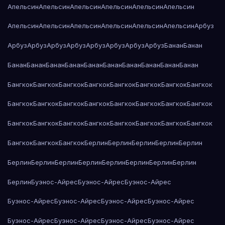
Апельсин
Апельсин
Апельсин
Апельсин
Апельсин
Апельсин
Апельсин
Апельсин
Апельсин
Апельсин
Апельсин
Апельсин
Арбуз
Арбуз
Арбуз
Арбуз
Арбуз
Арбуз
Арбуз
Арбуз
Арбуз
Банан
Банан
Банан
Банан
Банан
Банан
Банан
Банан
Банан
Банан
Банан
Банан
Бангкок
Бангкок
Бангкок
Бангкок
Бангкок
Бангкок
Бангкок
Бангкок
Бангкок
Бангкок
Бангкок
Бангкок
Бангкок
Бангкок
Бангкок
Бангкок
Бангкок
Бангкок
Бангкок
Бангкок
Бангкок
Бангкок
Бангкок
Бангкок
Бангкок
Бангкок
Бангкок
Берлин
Берлин
Берлин
Берлин
Берлин
Берлин
Берлин
Берлин
Берлин
Берлин
Берлин
Берлин
Берлин
Берлин
Буэнос-Айрес
Буэнос-Айрес
Буэнос-Айрес
Буэнос-Айрес
Буэнос-Айрес
Буэнос-Айрес
Буэнос-Айрес
Буэнос-Айрес
Буэнос-Айрес
Буэнос-Айрес
Буэнос-Айрес