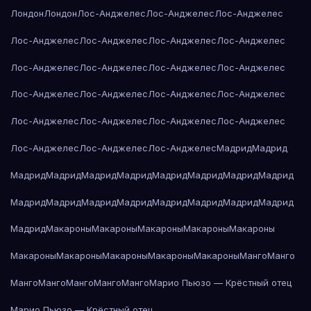
Лондон
Лондон
Лос-Анджелес
Лос-Анджелес
Лос-Анджелес
Лос-Анджелес
Лос-Анджелес
Лос-Анджелес
Лос-Анджелес
Лос-Анджелес
Лос-Анджелес
Лос-Анджелес
Лос-Анджелес
Лос-Анджелес
Лос-Анджелес
Лос-Анджелес
Лос-Анджелес
Лос-Анджелес
Лос-Анджелес
Лос-Анджелес
Лос-Анджелес
Лос-Анджелес
Лос-Анджелес
Лос-Анджелес
Мадрид
Мадрид
Мадрид
Мадрид
Мадрид
Мадрид
Мадрид
Мадрид
Мадрид
Мадрид
Мадрид
Мадрид
Мадрид
Мадрид
Мадрид
Мадрид
Мадрид
Мадрид
Мадрид
Макароны
Макароны
Макароны
Макароны
Макароны
Макароны
Макароны
Макароны
Макароны
Макароны
Манго
Манго
Манго
Манго
Манго
Манго
Манго
Марио Пьюзо — Крёстный отец
Марио Пьюзо — Крёстный отец