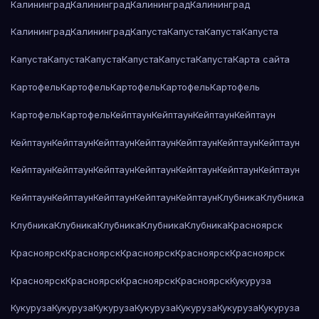
Калининград
Калининград
Калининград
Калининград
Калининград
Калининград
Капуста
Капуста
Капуста
Капуста
Капуста
Капуста
Капуста
Капуста
Капуста
Капуста
Карта сайта
Картофель
Картофель
Картофель
Картофель
Картофель
Картофель
Картофель
Кейптаун
Кейптаун
Кейптаун
Кейптаун
Кейптаун
Кейптаун
Кейптаун
Кейптаун
Кейптаун
Кейптаун
Кейптаун
Кейптаун
Кейптаун
Кейптаун
Кейптаун
Кейптаун
Кейптаун
Кейптаун
Кейптаун
Кейптаун
Кейптаун
Кейптаун
Кейптаун
Клубника
Клубника
Клубника
Клубника
Клубника
Клубника
Клубника
Красноярск
Красноярск
Красноярск
Красноярск
Красноярск
Красноярск
Красноярск
Красноярск
Красноярск
Красноярск
Кукуруза
Кукуруза
Кукуруза
Кукуруза
Кукуруза
Кукуруза
Кукуруза
Кукуруза