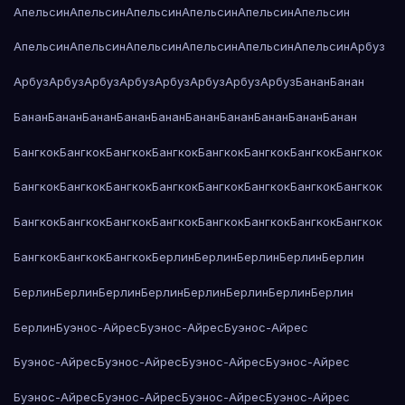
Апельсин
Апельсин
Апельсин
Апельсин
Апельсин
Апельсин
Апельсин
Апельсин
Апельсин
Апельсин
Апельсин
Апельсин
Арбуз
Арбуз
Арбуз
Арбуз
Арбуз
Арбуз
Арбуз
Арбуз
Арбуз
Банан
Банан
Банан
Банан
Банан
Банан
Банан
Банан
Банан
Банан
Банан
Банан
Бангкок
Бангкок
Бангкок
Бангкок
Бангкок
Бангкок
Бангкок
Бангкок
Бангкок
Бангкок
Бангкок
Бангкок
Бангкок
Бангкок
Бангкок
Бангкок
Бангкок
Бангкок
Бангкок
Бангкок
Бангкок
Бангкок
Бангкок
Бангкок
Бангкок
Бангкок
Бангкок
Берлин
Берлин
Берлин
Берлин
Берлин
Берлин
Берлин
Берлин
Берлин
Берлин
Берлин
Берлин
Берлин
Берлин
Буэнос-Айрес
Буэнос-Айрес
Буэнос-Айрес
Буэнос-Айрес
Буэнос-Айрес
Буэнос-Айрес
Буэнос-Айрес
Буэнос-Айрес
Буэнос-Айрес
Буэнос-Айрес
Буэнос-Айрес