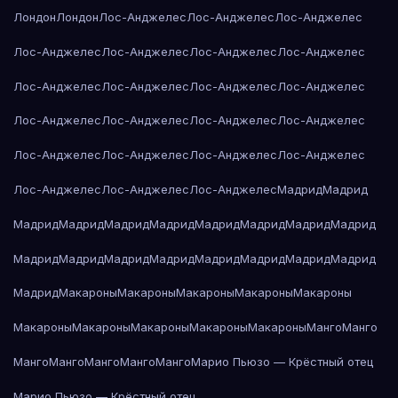
Лондон
Лондон
Лос-Анджелес
Лос-Анджелес
Лос-Анджелес
Лос-Анджелес
Лос-Анджелес
Лос-Анджелес
Лос-Анджелес
Лос-Анджелес
Лос-Анджелес
Лос-Анджелес
Лос-Анджелес
Лос-Анджелес
Лос-Анджелес
Лос-Анджелес
Лос-Анджелес
Лос-Анджелес
Лос-Анджелес
Лос-Анджелес
Лос-Анджелес
Лос-Анджелес
Лос-Анджелес
Лос-Анджелес
Мадрид
Мадрид
Мадрид
Мадрид
Мадрид
Мадрид
Мадрид
Мадрид
Мадрид
Мадрид
Мадрид
Мадрид
Мадрид
Мадрид
Мадрид
Мадрид
Мадрид
Мадрид
Мадрид
Макароны
Макароны
Макароны
Макароны
Макароны
Макароны
Макароны
Макароны
Макароны
Макароны
Манго
Манго
Манго
Манго
Манго
Манго
Манго
Марио Пьюзо — Крёстный отец
Марио Пьюзо — Крёстный отец