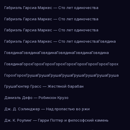
Габриэль Гарсиа Маркес — Сто лет одиночества
Габриэль Гарсиа Маркес — Сто лет одиночества
Габриэль Гарсиа Маркес — Сто лет одиночества
Габриэль Гарсиа Маркес — Сто лет одиночества
Говядина
Говядина
Говядина
Говядина
Говядина
Говядина
Говядина
Говядина
Горох
Горох
Горох
Горох
Горох
Горох
Горох
Горох
Горох
Горох
Горох
Груша
Груша
Груша
Груша
Груша
Груша
Груша
Груша
Груша
Гюнтер Грасс — Жестяной барабан
Даниэль Дефо — Робинзон Крузо
Дж. Д. Сэлинджер — Над пропастью во ржи
Дж. К. Роулинг — Гарри Поттер и философский камень