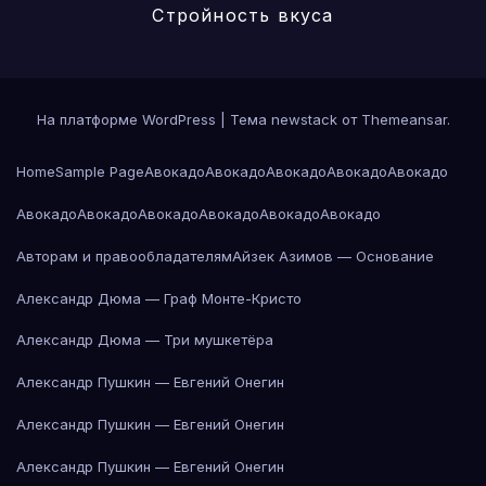
Стройность вкуса
На платформе WordPress
|
Тема newstack от
Themeansar
.
Home
Sample Page
Авокадо
Авокадо
Авокадо
Авокадо
Авокадо
Авокадо
Авокадо
Авокадо
Авокадо
Авокадо
Авокадо
Авторам и правообладателям
Айзек Азимов — Основание
Александр Дюма — Граф Монте-Кристо
Александр Дюма — Три мушкетёра
Александр Пушкин — Евгений Онегин
Александр Пушкин — Евгений Онегин
Александр Пушкин — Евгений Онегин