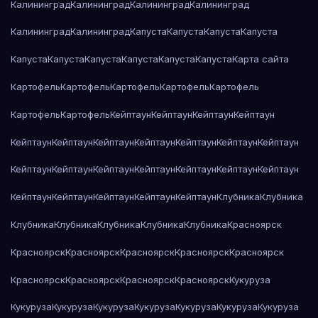
Калининград
Калининград
Калининград
Калининград
Калининград
Калининград
Капуста
Капуста
Капуста
Капуста
Капуста
Капуста
Капуста
Капуста
Капуста
Капуста
Карта сайта
Картофель
Картофель
Картофель
Картофель
Картофель
Картофель
Картофель
Кейптаун
Кейптаун
Кейптаун
Кейптаун
Кейптаун
Кейптаун
Кейптаун
Кейптаун
Кейптаун
Кейптаун
Кейптаун
Кейптаун
Кейптаун
Кейптаун
Кейптаун
Кейптаун
Кейптаун
Кейптаун
Кейптаун
Кейптаун
Кейптаун
Кейптаун
Кейптаун
Клубника
Клубника
Клубника
Клубника
Клубника
Клубника
Клубника
Красноярск
Красноярск
Красноярск
Красноярск
Красноярск
Красноярск
Красноярск
Красноярск
Красноярск
Красноярск
Кукуруза
Кукуруза
Кукуруза
Кукуруза
Кукуруза
Кукуруза
Кукуруза
Кукуруза