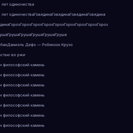
 лет одиночества
 лет одиночества
Говядина
Говядина
Говядина
Говядина
ядина
Горох
Горох
Горох
Горох
Горох
Горох
Горох
Горох
Горох
руша
Груша
Груша
Груша
Груша
Груша
абан
Даниэль Дефо — Робинзон Крузо
астью во ржи
 и философский камень
 и философский камень
 и философский камень
 и философский камень
 и философский камень
 и философский камень
 и философский камень