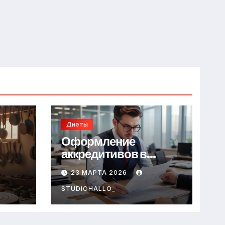
Диеты
Оформление
аккредитивов в
международной
23 МАРТА 2026
торговле
STUDIOHALLO_