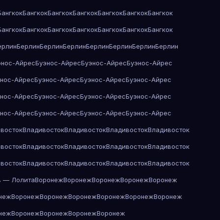
Бангкок
Бангкок
Бангкок
Бангкок
Бангкок
Бангкок
Бангкок
Бангкок
Бангкок
Бангкок
Бангкок
Бангкок
Бангкок
Бангкок
ерлин
Берлин
Берлин
Берлин
Берлин
Берлин
Берлин
Берлин
энос-Айрес
Буэнос-Айрес
Буэнос-Айрес
Буэнос-Айрес
энос-Айрес
Буэнос-Айрес
Буэнос-Айрес
Буэнос-Айрес
энос-Айрес
Буэнос-Айрес
Буэнос-Айрес
Буэнос-Айрес
энос-Айрес
Буэнос-Айрес
Буэнос-Айрес
Буэнос-Айрес
восток
Владивосток
Владивосток
Владивосток
Владивосток
восток
Владивосток
Владивосток
Владивосток
Владивосток
восток
Владивосток
Владивосток
Владивосток
Владивосток
в — Лолита
Воронеж
Воронеж
Воронеж
Воронеж
Воронеж
неж
Воронеж
Воронеж
Воронеж
Воронеж
Воронеж
Воронеж
неж
Воронеж
Воронеж
Воронеж
Воронеж