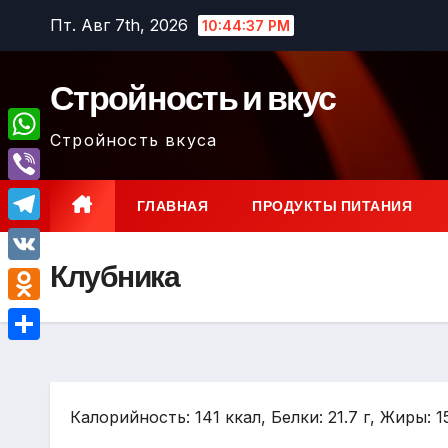
Перейти
Пт. Авг 7th, 2026
10:44:38 PM
к
содержимому
Стройность и вкус
Стройность вкуса
W
h
V
ГЛАВНАЯ
ПРОДУКТЫ ПИТАНИЯ
a
i
T
t
b
Клубника
e
V
s
e
l
K
A
O
r
e
p
d
О
g
p
n
т
r
o
Калорийность: 141 ккал, Белки: 21.7 г, Жиры: 15
п
a
k