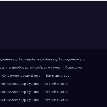
адо
Авокадо
Авокадо
Авокадо
Авокадо
Авокадо
Авокадо
ам и правообладателям
Айзек Азимов — Основание
-Кристо
Александр Дюма — Три мушкетёра
Онегин
Александр Пушкин — Евгений Онегин
Онегин
Александр Пушкин — Евгений Онегин
Онегин
Александр Пушкин — Евгений Онегин