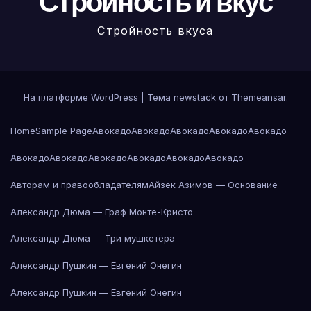
Стройность и вкус
Стройность вкуса
На платформе WordPress
|
Тема newstack от
Themeansar
.
Home
Sample Page
Авокадо
Авокадо
Авокадо
Авокадо
Авокадо
Авокадо
Авокадо
Авокадо
Авокадо
Авокадо
Авокадо
Авторам и правообладателям
Айзек Азимов — Основание
Александр Дюма — Граф Монте-Кристо
Александр Дюма — Три мушкетёра
Александр Пушкин — Евгений Онегин
Александр Пушкин — Евгений Онегин