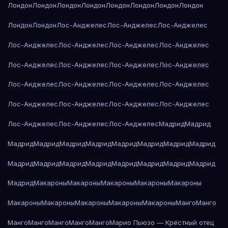
Лондон
Лондон
Лондон
Лондон
Лондон
Лондон
Лондон
Лондон
Лондон
Лондон
Лос-Анджелес
Лос-Анджелес
Лос-Анджелес
Лос-Анджелес
Лос-Анджелес
Лос-Анджелес
Лос-Анджелес
Лос-Анджелес
Лос-Анджелес
Лос-Анджелес
Лос-Анджелес
Лос-Анджелес
Лос-Анджелес
Лос-Анджелес
Лос-Анджелес
Лос-Анджелес
Лос-Анджелес
Лос-Анджелес
Лос-Анджелес
Лос-Анджелес
Лос-Анджелес
Лос-Анджелес
Мадрид
Мадрид
Мадрид
Мадрид
Мадрид
Мадрид
Мадрид
Мадрид
Мадрид
Мадрид
Мадрид
Мадрид
Мадрид
Мадрид
Мадрид
Мадрид
Мадрид
Мадрид
Мадрид
Макароны
Макароны
Макароны
Макароны
Макароны
Макароны
Макароны
Макароны
Макароны
Макароны
Манго
Манго
Манго
Манго
Манго
Манго
Манго
Марио Пьюзо — Крёстный отец