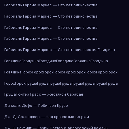
Габриэль Гарсиа Маркес — Сто лет одиночества
Габриэль Гарсиа Маркес — Сто лет одиночества
Габриэль Гарсиа Маркес — Сто лет одиночества
Габриэль Гарсиа Маркес — Сто лет одиночества
Габриэль Гарсиа Маркес — Сто лет одиночества
Говядина
Говядина
Говядина
Говядина
Говядина
Говядина
Говядина
Говядина
Горох
Горох
Горох
Горох
Горох
Горох
Горох
Горох
Горох
Горох
Горох
Груша
Груша
Груша
Груша
Груша
Груша
Груша
Груша
Груша
Гюнтер Грасс — Жестяной барабан
Даниэль Дефо — Робинзон Крузо
Дж. Д. Сэлинджер — Над пропастью во ржи
Дж. К. Роулинг — Гарри Поттер и философский камень