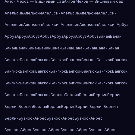
Антон Чехов — Вишнёвый сад
Антон Чехов — Вишнёвый сад
Апельсин
Апельсин
Апельсин
Апельсин
Апельсин
Апельсин
Апельсин
Апельсин
Апельсин
Апельсин
Апельсин
Апельсин
Арбуз
Арбуз
Арбуз
Арбуз
Арбуз
Арбуз
Арбуз
Арбуз
Арбуз
Банан
Банан
Банан
Банан
Банан
Банан
Банан
Банан
Банан
Банан
Банан
Банан
Бангкок
Бангкок
Бангкок
Бангкок
Бангкок
Бангкок
Бангкок
Бангкок
Бангкок
Бангкок
Бангкок
Бангкок
Бангкок
Бангкок
Бангкок
Бангкок
Бангкок
Бангкок
Бангкок
Бангкок
Бангкок
Бангкок
Бангкок
Бангкок
Бангкок
Бангкок
Бангкок
Берлин
Берлин
Берлин
Берлин
Берлин
Берлин
Берлин
Берлин
Берлин
Берлин
Берлин
Берлин
Берлин
Берлин
Буэнос-Айрес
Буэнос-Айрес
Буэнос-Айрес
Буэнос-Айрес
Буэнос-Айрес
Буэнос-Айрес
Буэнос-Айрес