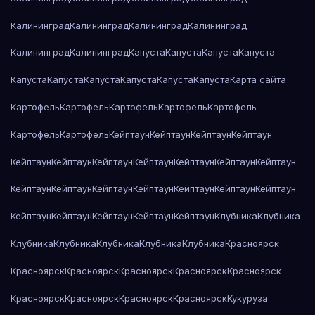
Калининград
Калининград
Калининград
Калининград
Калининград
Калининград
Капуста
Капуста
Капуста
Капуста
Капуста
Капуста
Капуста
Капуста
Капуста
Капуста
Карта сайта
Картофель
Картофель
Картофель
Картофель
Картофель
Картофель
Картофель
Кейптаун
Кейптаун
Кейптаун
Кейптаун
Кейптаун
Кейптаун
Кейптаун
Кейптаун
Кейптаун
Кейптаун
Кейптаун
Кейптаун
Кейптаун
Кейптаун
Кейптаун
Кейптаун
Кейптаун
Кейптаун
Кейптаун
Кейптаун
Кейптаун
Кейптаун
Кейптаун
Клубника
Клубника
Клубника
Клубника
Клубника
Клубника
Клубника
Красноярск
Красноярск
Красноярск
Красноярск
Красноярск
Красноярск
Красноярск
Красноярск
Красноярск
Красноярск
Кукуруза