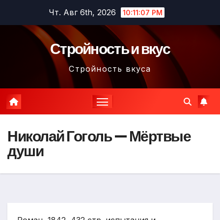
Перейти
Чт. Авг 6th, 2026
10:11:08 PM
к
содержимому
Стройность и вкус
Стройность вкуса
Николай Гоголь — Мёртвые
души