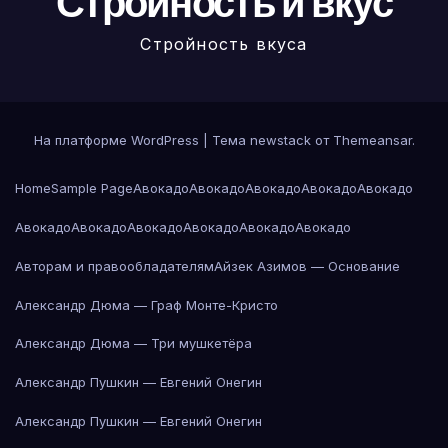
Стройность и вкус
Стройность вкуса
На платформе WordPress
|
Тема newstack от
Themeansar
.
Home
Sample Page
Авокадо
Авокадо
Авокадо
Авокадо
Авокадо
Авокадо
Авокадо
Авокадо
Авокадо
Авокадо
Авокадо
Авторам и правообладателям
Айзек Азимов — Основание
Александр Дюма — Граф Монте-Кристо
Александр Дюма — Три мушкетёра
Александр Пушкин — Евгений Онегин
Александр Пушкин — Евгений Онегин