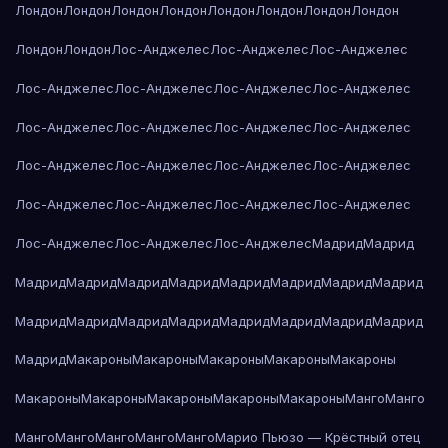
Лондон
Лондон
Лондон
Лондон
Лондон
Лондон
Лондон
Лондон
Лондон
Лондон
Лос-Анджелес
Лос-Анджелес
Лос-Анджелес
Лос-Анджелес
Лос-Анджелес
Лос-Анджелес
Лос-Анджелес
Лос-Анджелес
Лос-Анджелес
Лос-Анджелес
Лос-Анджелес
Лос-Анджелес
Лос-Анджелес
Лос-Анджелес
Лос-Анджелес
Лос-Анджелес
Лос-Анджелес
Лос-Анджелес
Лос-Анджелес
Лос-Анджелес
Лос-Анджелес
Лос-Анджелес
Мадрид
Мадрид
Мадрид
Мадрид
Мадрид
Мадрид
Мадрид
Мадрид
Мадрид
Мадрид
Мадрид
Мадрид
Мадрид
Мадрид
Мадрид
Мадрид
Мадрид
Мадрид
Мадрид
Макароны
Макароны
Макароны
Макароны
Макароны
Макароны
Макароны
Макароны
Макароны
Макароны
Манго
Манго
Манго
Манго
Манго
Манго
Манго
Марио Пьюзо — Крёстный отец