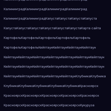
Калининград
Калининград
Калининград
Калининград
Калининград
Калининград
Капуста
Капуста
Капуста
Капуста
Капуста
Капуста
Капуста
Капуста
Капуста
Капуста
Карта сайта
Картофель
Картофель
Картофель
Картофель
Картофель
Картофель
Картофель
Кейптаун
Кейптаун
Кейптаун
Кейптаун
Кейптаун
Кейптаун
Кейптаун
Кейптаун
Кейптаун
Кейптаун
Кейптаун
Кейптаун
Кейптаун
Кейптаун
Кейптаун
Кейптаун
Кейптаун
Кейптаун
Кейптаун
Кейптаун
Кейптаун
Кейптаун
Кейптаун
Клубника
Клубника
Клубника
Клубника
Клубника
Клубника
Клубника
Красноярск
Красноярск
Красноярск
Красноярск
Красноярск
Красноярск
Красноярск
Красноярск
Красноярск
Красноярск
Кукуруза