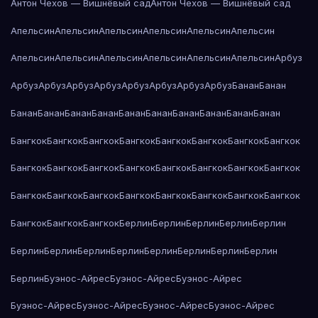
Антон Чехов — Вишнёвый сад
Антон Чехов — Вишнёвый сад
Апельсин
Апельсин
Апельсин
Апельсин
Апельсин
Апельсин
Апельсин
Апельсин
Апельсин
Апельсин
Апельсин
Апельсин
Арбуз
Арбуз
Арбуз
Арбуз
Арбуз
Арбуз
Арбуз
Арбуз
Арбуз
Банан
Банан
Банан
Банан
Банан
Банан
Банан
Банан
Банан
Банан
Банан
Банан
Бангкок
Бангкок
Бангкок
Бангкок
Бангкок
Бангкок
Бангкок
Бангкок
Бангкок
Бангкок
Бангкок
Бангкок
Бангкок
Бангкок
Бангкок
Бангкок
Бангкок
Бангкок
Бангкок
Бангкок
Бангкок
Бангкок
Бангкок
Бангкок
Бангкок
Бангкок
Бангкок
Берлин
Берлин
Берлин
Берлин
Берлин
Берлин
Берлин
Берлин
Берлин
Берлин
Берлин
Берлин
Берлин
Берлин
Буэнос-Айрес
Буэнос-Айрес
Буэнос-Айрес
Буэнос-Айрес
Буэнос-Айрес
Буэнос-Айрес
Буэнос-Айрес