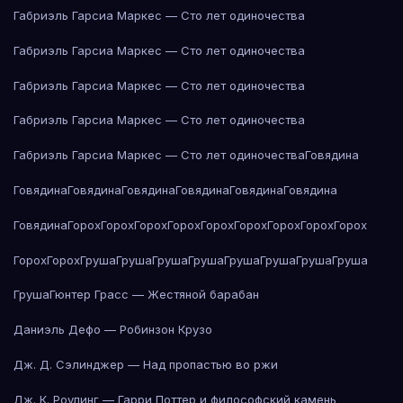
Габриэль Гарсиа Маркес — Сто лет одиночества
Габриэль Гарсиа Маркес — Сто лет одиночества
Габриэль Гарсиа Маркес — Сто лет одиночества
Габриэль Гарсиа Маркес — Сто лет одиночества
Габриэль Гарсиа Маркес — Сто лет одиночества
Говядина
Говядина
Говядина
Говядина
Говядина
Говядина
Говядина
Говядина
Горох
Горох
Горох
Горох
Горох
Горох
Горох
Горох
Горох
Горох
Горох
Груша
Груша
Груша
Груша
Груша
Груша
Груша
Груша
Груша
Гюнтер Грасс — Жестяной барабан
Даниэль Дефо — Робинзон Крузо
Дж. Д. Сэлинджер — Над пропастью во ржи
Дж. К. Роулинг — Гарри Поттер и философский камень