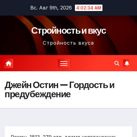
Перейти
Вс. Авг 9th, 2026
4:02:35 AM
к
содержимому
Стройность и вкус
Стройность вкуса
Джейн Остин — Гордость и
предубеждение