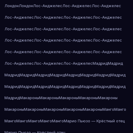
Лондон
Лондон
Лос-Анджелес
Лос-Анджелес
Лос-Анджелес
Лос-Анджелес
Лос-Анджелес
Лос-Анджелес
Лос-Анджелес
Лос-Анджелес
Лос-Анджелес
Лос-Анджелес
Лос-Анджелес
Лос-Анджелес
Лос-Анджелес
Лос-Анджелес
Лос-Анджелес
Лос-Анджелес
Лос-Анджелес
Лос-Анджелес
Лос-Анджелес
Лос-Анджелес
Лос-Анджелес
Лос-Анджелес
Мадрид
Мадрид
Мадрид
Мадрид
Мадрид
Мадрид
Мадрид
Мадрид
Мадрид
Мадрид
Мадрид
Мадрид
Мадрид
Мадрид
Мадрид
Мадрид
Мадрид
Мадрид
Мадрид
Макароны
Макароны
Макароны
Макароны
Макароны
Макароны
Макароны
Макароны
Макароны
Макароны
Манго
Манго
Манго
Манго
Манго
Манго
Манго
Марио Пьюзо — Крёстный отец
Марио Пьюзо — Крёстный отец