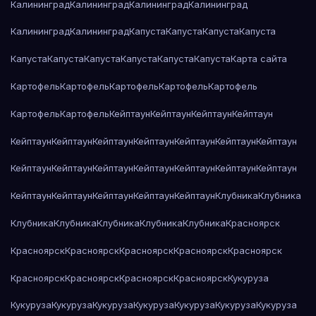
Калининград
Калининград
Калининград
Калининград
Калининград
Калининград
Капуста
Капуста
Капуста
Капуста
Капуста
Капуста
Капуста
Капуста
Капуста
Капуста
Карта сайта
Картофель
Картофель
Картофель
Картофель
Картофель
Картофель
Картофель
Кейптаун
Кейптаун
Кейптаун
Кейптаун
Кейптаун
Кейптаун
Кейптаун
Кейптаун
Кейптаун
Кейптаун
Кейптаун
Кейптаун
Кейптаун
Кейптаун
Кейптаун
Кейптаун
Кейптаун
Кейптаун
Кейптаун
Кейптаун
Кейптаун
Кейптаун
Кейптаун
Клубника
Клубника
Клубника
Клубника
Клубника
Клубника
Клубника
Красноярск
Красноярск
Красноярск
Красноярск
Красноярск
Красноярск
Красноярск
Красноярск
Красноярск
Красноярск
Кукуруза
Кукуруза
Кукуруза
Кукуруза
Кукуруза
Кукуруза
Кукуруза
Кукуруза