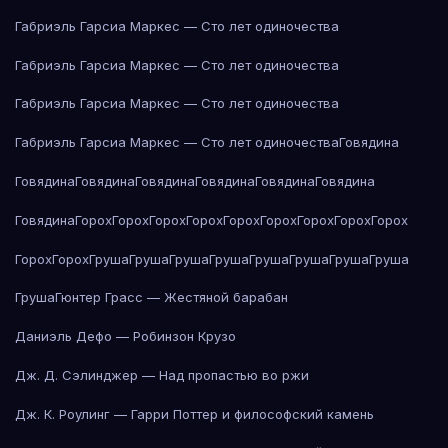
Габриэль Гарсиа Маркес — Сто лет одиночества
Габриэль Гарсиа Маркес — Сто лет одиночества
Габриэль Гарсиа Маркес — Сто лет одиночества
Габриэль Гарсиа Маркес — Сто лет одиночества
Говядина
Говядина
Говядина
Говядина
Говядина
Говядина
Говядина
Говядина
Горох
Горох
Горох
Горох
Горох
Горох
Горох
Горох
Горох
Горох
Горох
Груша
Груша
Груша
Груша
Груша
Груша
Груша
Груша
Груша
Гюнтер Грасс — Жестяной барабан
Даниэль Дефо — Робинзон Крузо
Дж. Д. Сэлинджер — Над пропастью во ржи
Дж. К. Роулинг — Гарри Поттер и философский камень