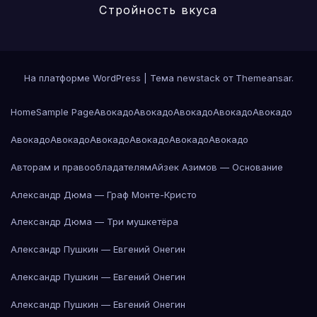
Стройность вкуса
На платформе WordPress
|
Тема newstack от
Themeansar
.
Home
Sample Page
Авокадо
Авокадо
Авокадо
Авокадо
Авокадо
Авокадо
Авокадо
Авокадо
Авокадо
Авокадо
Авокадо
Авторам и правообладателям
Айзек Азимов — Основание
Александр Дюма — Граф Монте-Кристо
Александр Дюма — Три мушкетёра
Александр Пушкин — Евгений Онегин
Александр Пушкин — Евгений Онегин
Александр Пушкин — Евгений Онегин