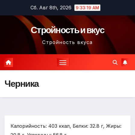
Перейти
Сб. Авг 8th, 2026
9:33:20 AM
к
содержимому
Стройность и вкус
Стройность вкуса
Черника
Калорийность: 403 ккал, Белки: 32.8 г, Жиры: