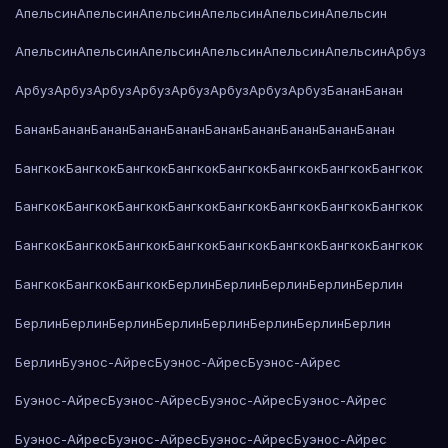
Апельсин
Апельсин
Апельсин
Апельсин
Апельсин
Апельсин
Апельсин
Апельсин
Апельсин
Апельсин
Апельсин
Апельсин
Арбуз
Арбуз
Арбуз
Арбуз
Арбуз
Арбуз
Арбуз
Арбуз
Арбуз
Банан
Банан
Банан
Банан
Банан
Банан
Банан
Банан
Банан
Банан
Банан
Банан
Бангкок
Бангкок
Бангкок
Бангкок
Бангкок
Бангкок
Бангкок
Бангкок
Бангкок
Бангкок
Бангкок
Бангкок
Бангкок
Бангкок
Бангкок
Бангкок
Бангкок
Бангкок
Бангкок
Бангкок
Бангкок
Бангкок
Бангкок
Бангкок
Бангкок
Бангкок
Бангкок
Берлин
Берлин
Берлин
Берлин
Берлин
Берлин
Берлин
Берлин
Берлин
Берлин
Берлин
Берлин
Берлин
Берлин
Буэнос-Айрес
Буэнос-Айрес
Буэнос-Айрес
Буэнос-Айрес
Буэнос-Айрес
Буэнос-Айрес
Буэнос-Айрес
Буэнос-Айрес
Буэнос-Айрес
Буэнос-Айрес
Буэнос-Айрес