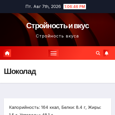
Перейти
Пт. Авг 7th, 2026
1:06:47 PM
к
содержимому
Стройность и вкус
Стройность вкуса
Шоколад
Калорийность: 164 ккал, Белки: 8.4 г, Жиры: