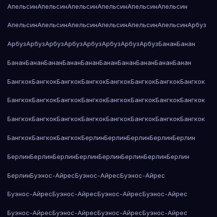
Апельсин
Апельсин
Апельсин
Апельсин
Апельсин
Апельсин
Апельсин
Апельсин
Апельсин
Апельсин
Апельсин
Апельсин
Арбуз
Арбуз
Арбуз
Арбуз
Арбуз
Арбуз
Арбуз
Арбуз
Арбуз
Банан
Банан
Банан
Банан
Банан
Банан
Банан
Банан
Банан
Банан
Банан
Банан
Бангкок
Бангкок
Бангкок
Бангкок
Бангкок
Бангкок
Бангкок
Бангкок
Бангкок
Бангкок
Бангкок
Бангкок
Бангкок
Бангкок
Бангкок
Бангкок
Бангкок
Бангкок
Бангкок
Бангкок
Бангкок
Бангкок
Бангкок
Бангкок
Бангкок
Бангкок
Бангкок
Берлин
Берлин
Берлин
Берлин
Берлин
Берлин
Берлин
Берлин
Берлин
Берлин
Берлин
Берлин
Берлин
Берлин
Буэнос-Айрес
Буэнос-Айрес
Буэнос-Айрес
Буэнос-Айрес
Буэнос-Айрес
Буэнос-Айрес
Буэнос-Айрес
Буэнос-Айрес
Буэнос-Айрес
Буэнос-Айрес
Буэнос-Айрес