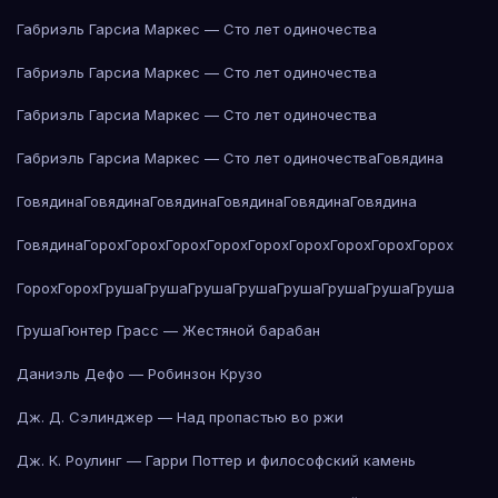
Габриэль Гарсиа Маркес — Сто лет одиночества
Габриэль Гарсиа Маркес — Сто лет одиночества
Габриэль Гарсиа Маркес — Сто лет одиночества
Габриэль Гарсиа Маркес — Сто лет одиночества
Говядина
Говядина
Говядина
Говядина
Говядина
Говядина
Говядина
Говядина
Горох
Горох
Горох
Горох
Горох
Горох
Горох
Горох
Горох
Горох
Горох
Груша
Груша
Груша
Груша
Груша
Груша
Груша
Груша
Груша
Гюнтер Грасс — Жестяной барабан
Даниэль Дефо — Робинзон Крузо
Дж. Д. Сэлинджер — Над пропастью во ржи
Дж. К. Роулинг — Гарри Поттер и философский камень