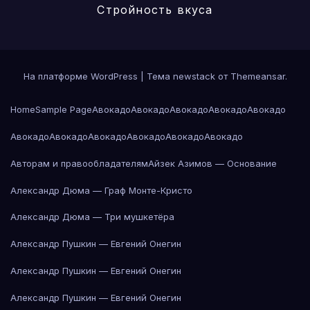
Стройность вкуса
На платформе WordPress
|
Тема newstack от
Themeansar
.
Home
Sample Page
Авокадо
Авокадо
Авокадо
Авокадо
Авокадо
Авокадо
Авокадо
Авокадо
Авокадо
Авокадо
Авокадо
Авторам и правообладателям
Айзек Азимов — Основание
Александр Дюма — Граф Монте-Кристо
Александр Дюма — Три мушкетёра
Александр Пушкин — Евгений Онегин
Александр Пушкин — Евгений Онегин
Александр Пушкин — Евгений Онегин