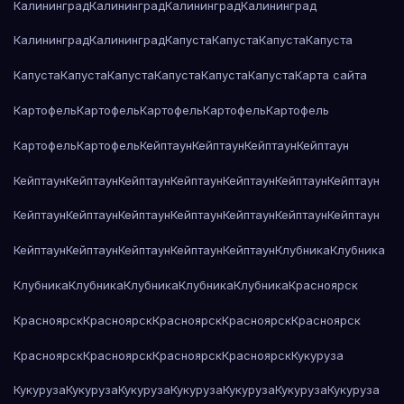
Калининград
Калининград
Калининград
Калининград
Калининград
Калининград
Капуста
Капуста
Капуста
Капуста
Капуста
Капуста
Капуста
Капуста
Капуста
Капуста
Карта сайта
Картофель
Картофель
Картофель
Картофель
Картофель
Картофель
Картофель
Кейптаун
Кейптаун
Кейптаун
Кейптаун
Кейптаун
Кейптаун
Кейптаун
Кейптаун
Кейптаун
Кейптаун
Кейптаун
Кейптаун
Кейптаун
Кейптаун
Кейптаун
Кейптаун
Кейптаун
Кейптаун
Кейптаун
Кейптаун
Кейптаун
Кейптаун
Кейптаун
Клубника
Клубника
Клубника
Клубника
Клубника
Клубника
Клубника
Красноярск
Красноярск
Красноярск
Красноярск
Красноярск
Красноярск
Красноярск
Красноярск
Красноярск
Красноярск
Кукуруза
Кукуруза
Кукуруза
Кукуруза
Кукуруза
Кукуруза
Кукуруза
Кукуруза