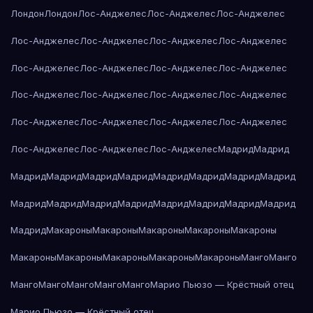
Лондон
Лондон
Лос-Анджелес
Лос-Анджелес
Лос-Анджелес
Лос-Анджелес
Лос-Анджелес
Лос-Анджелес
Лос-Анджелес
Лос-Анджелес
Лос-Анджелес
Лос-Анджелес
Лос-Анджелес
Лос-Анджелес
Лос-Анджелес
Лос-Анджелес
Лос-Анджелес
Лос-Анджелес
Лос-Анджелес
Лос-Анджелес
Лос-Анджелес
Лос-Анджелес
Лос-Анджелес
Лос-Анджелес
Мадрид
Мадрид
Мадрид
Мадрид
Мадрид
Мадрид
Мадрид
Мадрид
Мадрид
Мадрид
Мадрид
Мадрид
Мадрид
Мадрид
Мадрид
Мадрид
Мадрид
Мадрид
Мадрид
Макароны
Макароны
Макароны
Макароны
Макароны
Макароны
Макароны
Макароны
Макароны
Макароны
Манго
Манго
Манго
Манго
Манго
Манго
Манго
Марио Пьюзо — Крёстный отец
Марио Пьюзо — Крёстный отец