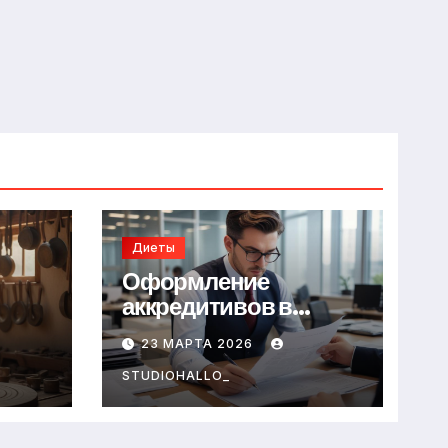
Диеты
Оформление
аккредитивов в
международной
23 МАРТА 2026
торговле
STUDIOHALLO_