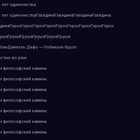
 лет одиночества
 лет одиночества
Говядина
Говядина
Говядина
Говядина
ядина
Горох
Горох
Горох
Горох
Горох
Горох
Горох
Горох
Горох
руша
Груша
Груша
Груша
Груша
Груша
абан
Даниэль Дефо — Робинзон Крузо
астью во ржи
 и философский камень
 и философский камень
 и философский камень
 и философский камень
 и философский камень
 и философский камень
 и философский камень