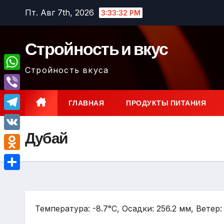
Перейти
Пт. Авг 7th, 2026
3:33:33 PM
к
содержимому
Стройность и вкус
Стройность вкуса
W
h
V
ГЛАВНАЯ
ПРОДУКТЫ ПИТАНИЯ
a
i
T
t
b
Дубай
e
V
s
e
l
K
A
O
r
e
p
d
О
g
p
n
т
r
o
Температура: -8.7°C, Осадки: 256.2 мм, Ветер:
п
a
k