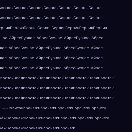
Бангкок
Бангкок
Бангкок
Бангкок
Бангкок
Бангкок
Бангкок
Бангкок
Бангкок
Бангкок
Бангкок
Бангкок
Бангкок
Бангкок
ерлин
Берлин
Берлин
Берлин
Берлин
Берлин
Берлин
Берлин
энос-Айрес
Буэнос-Айрес
Буэнос-Айрес
Буэнос-Айрес
энос-Айрес
Буэнос-Айрес
Буэнос-Айрес
Буэнос-Айрес
энос-Айрес
Буэнос-Айрес
Буэнос-Айрес
Буэнос-Айрес
энос-Айрес
Буэнос-Айрес
Буэнос-Айрес
Буэнос-Айрес
восток
Владивосток
Владивосток
Владивосток
Владивосток
восток
Владивосток
Владивосток
Владивосток
Владивосток
восток
Владивосток
Владивосток
Владивосток
Владивосток
в — Лолита
Воронеж
Воронеж
Воронеж
Воронеж
Воронеж
неж
Воронеж
Воронеж
Воронеж
Воронеж
Воронеж
Воронеж
неж
Воронеж
Воронеж
Воронеж
Воронеж