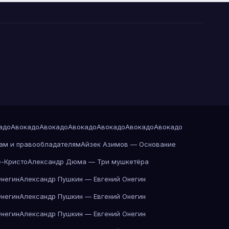
адо
Авокадо
Авокадо
Авокадо
Авокадо
Авокадо
Авокадо
ам и правообладателям
Айзек Азимов — Основание
-Кристо
Александр Дюма — Три мушкетёра
Онегин
Александр Пушкин — Евгений Онегин
Онегин
Александр Пушкин — Евгений Онегин
Онегин
Александр Пушкин — Евгений Онегин