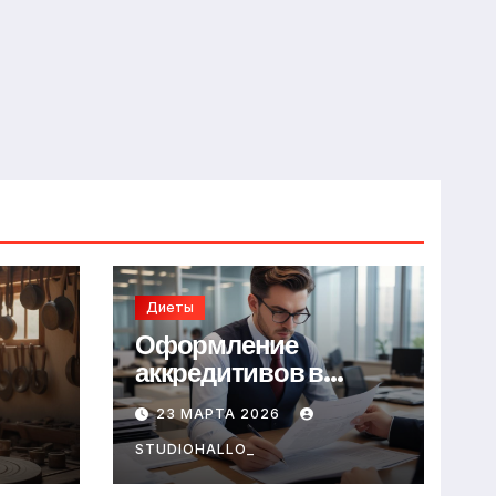
Диеты
Оформление
аккредитивов в
международной
23 МАРТА 2026
торговле
STUDIOHALLO_