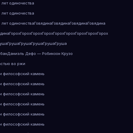
 лет одиночества
 лет одиночества
 лет одиночества
Говядина
Говядина
Говядина
Говядина
ядина
Горох
Горох
Горох
Горох
Горох
Горох
Горох
Горох
Горох
руша
Груша
Груша
Груша
Груша
Груша
абан
Даниэль Дефо — Робинзон Крузо
астью во ржи
 и философский камень
 и философский камень
 и философский камень
 и философский камень
 и философский камень
 и философский камень