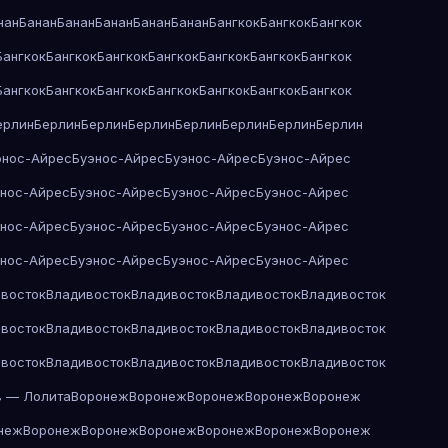
нан
Банан
Банан
Банан
Банан
Банан
Бангкок
Бангкок
Бангкок
Бангкок
Бангкок
Бангкок
Бангкок
Бангкок
Бангкок
Бангкок
Бангкок
Бангкок
Бангкок
Бангкок
Бангкок
Бангкок
Бангкок
ерлин
Берлин
Берлин
Берлин
Берлин
Берлин
Берлин
Берлин
энос-Айрес
Буэнос-Айрес
Буэнос-Айрес
Буэнос-Айрес
энос-Айрес
Буэнос-Айрес
Буэнос-Айрес
Буэнос-Айрес
энос-Айрес
Буэнос-Айрес
Буэнос-Айрес
Буэнос-Айрес
энос-Айрес
Буэнос-Айрес
Буэнос-Айрес
Буэнос-Айрес
восток
Владивосток
Владивосток
Владивосток
Владивосток
восток
Владивосток
Владивосток
Владивосток
Владивосток
восток
Владивосток
Владивосток
Владивосток
Владивосток
в — Лолита
Воронеж
Воронеж
Воронеж
Воронеж
Воронеж
неж
Воронеж
Воронеж
Воронеж
Воронеж
Воронеж
Воронеж