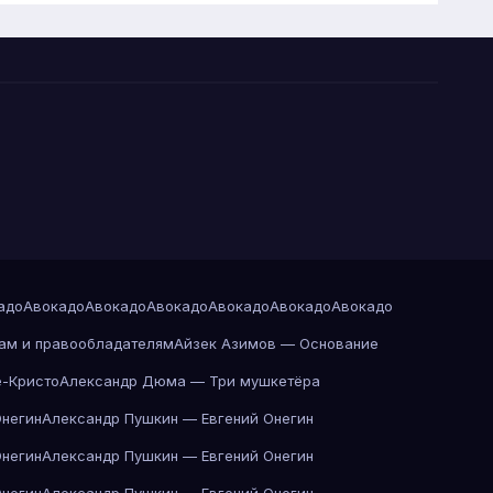
адо
Авокадо
Авокадо
Авокадо
Авокадо
Авокадо
Авокадо
ам и правообладателям
Айзек Азимов — Основание
-Кристо
Александр Дюма — Три мушкетёра
Онегин
Александр Пушкин — Евгений Онегин
Онегин
Александр Пушкин — Евгений Онегин