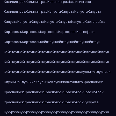
Калининград
Калининград
Калининград
Калининград
Калининград
Калининград
Капуста
Капуста
Капуста
Капуста
Капуста
Капуста
Капуста
Капуста
Капуста
Капуста
Карта сайта
Картофель
Картофель
Картофель
Картофель
Картофель
Картофель
Картофель
Кейптаун
Кейптаун
Кейптаун
Кейптаун
Кейптаун
Кейптаун
Кейптаун
Кейптаун
Кейптаун
Кейптаун
Кейптаун
Кейптаун
Кейптаун
Кейптаун
Кейптаун
Кейптаун
Кейптаун
Кейптаун
Кейптаун
Кейптаун
Кейптаун
Кейптаун
Кейптаун
Клубника
Клубника
Клубника
Клубника
Клубника
Клубника
Клубника
Красноярск
Красноярск
Красноярск
Красноярск
Красноярск
Красноярск
Красноярск
Красноярск
Красноярск
Красноярск
Кукуруза
Кукуруза
Кукуруза
Кукуруза
Кукуруза
Кукуруза
Кукуруза
Кукуруза