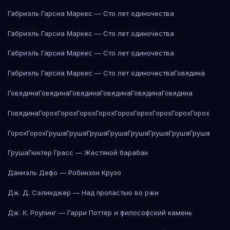
Габриэль Гарсиа Маркес — Сто лет одиночества
Габриэль Гарсиа Маркес — Сто лет одиночества
Габриэль Гарсиа Маркес — Сто лет одиночества
Габриэль Гарсиа Маркес — Сто лет одиночества
Говядина
Говядина
Говядина
Говядина
Говядина
Говядина
Говядина
Говядина
Горох
Горох
Горох
Горох
Горох
Горох
Горох
Горох
Горох
Горох
Горох
Груша
Груша
Груша
Груша
Груша
Груша
Груша
Груша
Груша
Гюнтер Грасс — Жестяной барабан
Даниэль Дефо — Робинзон Крузо
Дж. Д. Сэлинджер — Над пропастью во ржи
Дж. К. Роулинг — Гарри Поттер и философский камень