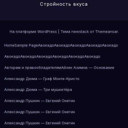
Стройность вкуса
На платформе WordPress
|
Тема newstack от
Themeansar
.
Home
Sample Page
Авокадо
Авокадо
Авокадо
Авокадо
Авокадо
Авокадо
Авокадо
Авокадо
Авокадо
Авокадо
Авокадо
Авторам и правообладателям
Айзек Азимов — Основание
Александр Дюма — Граф Монте-Кристо
Александр Дюма — Три мушкетёра
Александр Пушкин — Евгений Онегин
Александр Пушкин — Евгений Онегин
Александр Пушкин — Евгений Онегин