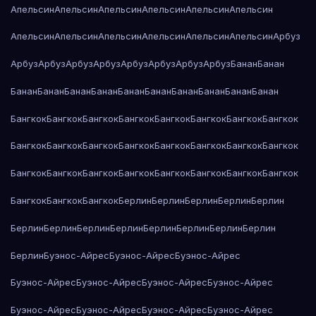
Апельсин
Апельсин
Апельсин
Апельсин
Апельсин
Апельсин
Апельсин
Апельсин
Апельсин
Апельсин
Апельсин
Апельсин
Арбуз
Арбуз
Арбуз
Арбуз
Арбуз
Арбуз
Арбуз
Арбуз
Арбуз
Банан
Банан
Банан
Банан
Банан
Банан
Банан
Банан
Банан
Банан
Банан
Банан
Бангкок
Бангкок
Бангкок
Бангкок
Бангкок
Бангкок
Бангкок
Бангкок
Бангкок
Бангкок
Бангкок
Бангкок
Бангкок
Бангкок
Бангкок
Бангкок
Бангкок
Бангкок
Бангкок
Бангкок
Бангкок
Бангкок
Бангкок
Бангкок
Бангкок
Бангкок
Бангкок
Берлин
Берлин
Берлин
Берлин
Берлин
Берлин
Берлин
Берлин
Берлин
Берлин
Берлин
Берлин
Берлин
Берлин
Буэнос-Айрес
Буэнос-Айрес
Буэнос-Айрес
Буэнос-Айрес
Буэнос-Айрес
Буэнос-Айрес
Буэнос-Айрес
Буэнос-Айрес
Буэнос-Айрес
Буэнос-Айрес
Буэнос-Айрес