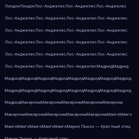
Лондон
Лондон
Лос-Анджелес
Лос-Анджелес
Лос-Анджелес
Лос-Анджелес
Лос-Анджелес
Лос-Анджелес
Лос-Анджелес
Лос-Анджелес
Лос-Анджелес
Лос-Анджелес
Лос-Анджелес
Лос-Анджелес
Лос-Анджелес
Лос-Анджелес
Лос-Анджелес
Лос-Анджелес
Лос-Анджелес
Лос-Анджелес
Лос-Анджелес
Лос-Анджелес
Лос-Анджелес
Лос-Анджелес
Мадрид
Мадрид
Мадрид
Мадрид
Мадрид
Мадрид
Мадрид
Мадрид
Мадрид
Мадрид
Мадрид
Мадрид
Мадрид
Мадрид
Мадрид
Мадрид
Мадрид
Мадрид
Мадрид
Макароны
Макароны
Макароны
Макароны
Макароны
Макароны
Макароны
Макароны
Макароны
Макароны
Манго
Манго
Манго
Манго
Манго
Манго
Манго
Марио Пьюзо — Крёстный отец
Марио Пьюзо — Крёстный отец