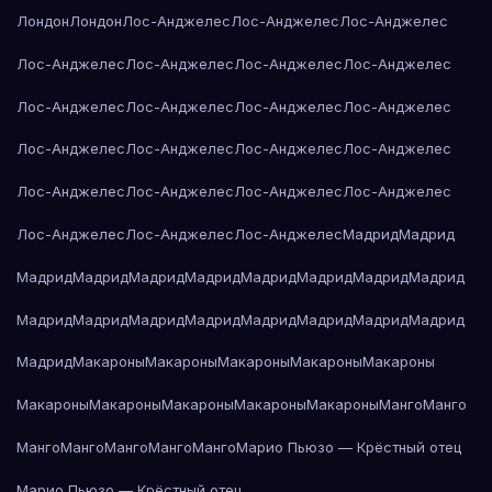
Лондон
Лондон
Лос-Анджелес
Лос-Анджелес
Лос-Анджелес
Лос-Анджелес
Лос-Анджелес
Лос-Анджелес
Лос-Анджелес
Лос-Анджелес
Лос-Анджелес
Лос-Анджелес
Лос-Анджелес
Лос-Анджелес
Лос-Анджелес
Лос-Анджелес
Лос-Анджелес
Лос-Анджелес
Лос-Анджелес
Лос-Анджелес
Лос-Анджелес
Лос-Анджелес
Лос-Анджелес
Лос-Анджелес
Мадрид
Мадрид
Мадрид
Мадрид
Мадрид
Мадрид
Мадрид
Мадрид
Мадрид
Мадрид
Мадрид
Мадрид
Мадрид
Мадрид
Мадрид
Мадрид
Мадрид
Мадрид
Мадрид
Макароны
Макароны
Макароны
Макароны
Макароны
Макароны
Макароны
Макароны
Макароны
Макароны
Манго
Манго
Манго
Манго
Манго
Манго
Манго
Марио Пьюзо — Крёстный отец
Марио Пьюзо — Крёстный отец