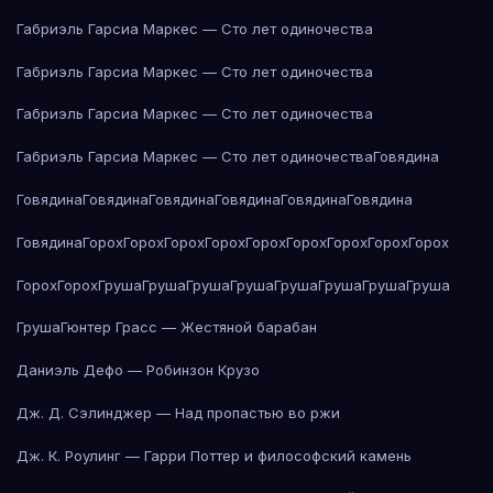
Габриэль Гарсиа Маркес — Сто лет одиночества
Габриэль Гарсиа Маркес — Сто лет одиночества
Габриэль Гарсиа Маркес — Сто лет одиночества
Габриэль Гарсиа Маркес — Сто лет одиночества
Говядина
Говядина
Говядина
Говядина
Говядина
Говядина
Говядина
Говядина
Горох
Горох
Горох
Горох
Горох
Горох
Горох
Горох
Горох
Горох
Горох
Груша
Груша
Груша
Груша
Груша
Груша
Груша
Груша
Груша
Гюнтер Грасс — Жестяной барабан
Даниэль Дефо — Робинзон Крузо
Дж. Д. Сэлинджер — Над пропастью во ржи
Дж. К. Роулинг — Гарри Поттер и философский камень