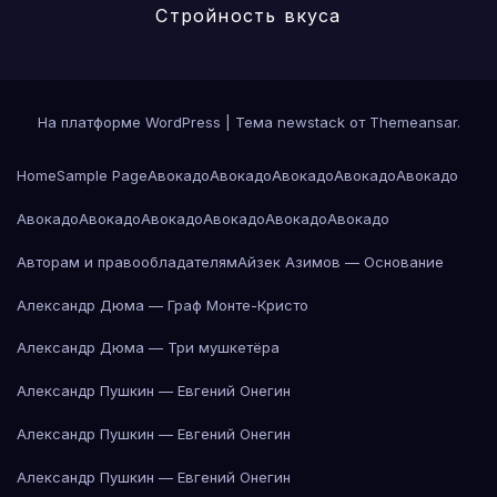
Стройность вкуса
На платформе WordPress
|
Тема newstack от
Themeansar
.
Home
Sample Page
Авокадо
Авокадо
Авокадо
Авокадо
Авокадо
Авокадо
Авокадо
Авокадо
Авокадо
Авокадо
Авокадо
Авторам и правообладателям
Айзек Азимов — Основание
Александр Дюма — Граф Монте-Кристо
Александр Дюма — Три мушкетёра
Александр Пушкин — Евгений Онегин
Александр Пушкин — Евгений Онегин
Александр Пушкин — Евгений Онегин