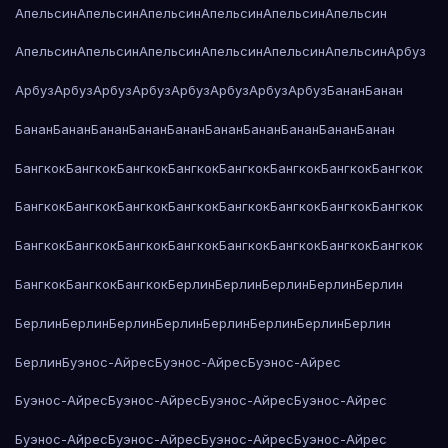
Апельсин
Апельсин
Апельсин
Апельсин
Апельсин
Апельсин
Апельсин
Апельсин
Апельсин
Апельсин
Апельсин
Апельсин
Арбуз
Арбуз
Арбуз
Арбуз
Арбуз
Арбуз
Арбуз
Арбуз
Арбуз
Банан
Банан
Банан
Банан
Банан
Банан
Банан
Банан
Банан
Банан
Банан
Банан
Бангкок
Бангкок
Бангкок
Бангкок
Бангкок
Бангкок
Бангкок
Бангкок
Бангкок
Бангкок
Бангкок
Бангкок
Бангкок
Бангкок
Бангкок
Бангкок
Бангкок
Бангкок
Бангкок
Бангкок
Бангкок
Бангкок
Бангкок
Бангкок
Бангкок
Бангкок
Бангкок
Берлин
Берлин
Берлин
Берлин
Берлин
Берлин
Берлин
Берлин
Берлин
Берлин
Берлин
Берлин
Берлин
Берлин
Буэнос-Айрес
Буэнос-Айрес
Буэнос-Айрес
Буэнос-Айрес
Буэнос-Айрес
Буэнос-Айрес
Буэнос-Айрес
Буэнос-Айрес
Буэнос-Айрес
Буэнос-Айрес
Буэнос-Айрес