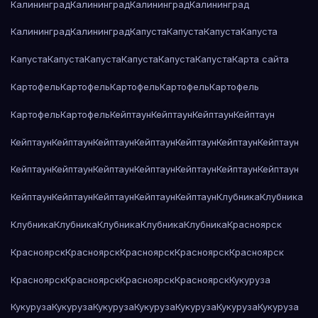
Калининград
Калининград
Калининград
Калининград
Калининград
Калининград
Капуста
Капуста
Капуста
Капуста
Капуста
Капуста
Капуста
Капуста
Капуста
Капуста
Карта сайта
Картофель
Картофель
Картофель
Картофель
Картофель
Картофель
Картофель
Кейптаун
Кейптаун
Кейптаун
Кейптаун
Кейптаун
Кейптаун
Кейптаун
Кейптаун
Кейптаун
Кейптаун
Кейптаун
Кейптаун
Кейптаун
Кейптаун
Кейптаун
Кейптаун
Кейптаун
Кейптаун
Кейптаун
Кейптаун
Кейптаун
Кейптаун
Кейптаун
Клубника
Клубника
Клубника
Клубника
Клубника
Клубника
Клубника
Красноярск
Красноярск
Красноярск
Красноярск
Красноярск
Красноярск
Красноярск
Красноярск
Красноярск
Красноярск
Кукуруза
Кукуруза
Кукуруза
Кукуруза
Кукуруза
Кукуруза
Кукуруза
Кукуруза