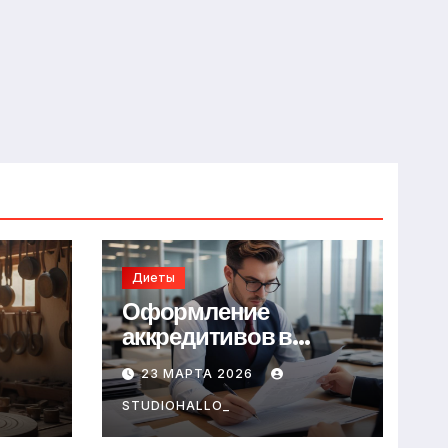
Диеты
Оформление
аккредитивов в
международной
23 МАРТА 2026
торговле
STUDIOHALLO_