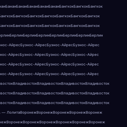
нан
Банан
Банан
Банан
Банан
Банан
Бангкок
Бангкок
Бангкок
Бангкок
Бангкок
Бангкок
Бангкок
Бангкок
Бангкок
Бангкок
Бангкок
Бангкок
Бангкок
Бангкок
Бангкок
Бангкок
Бангкок
ерлин
Берлин
Берлин
Берлин
Берлин
Берлин
Берлин
Берлин
энос-Айрес
Буэнос-Айрес
Буэнос-Айрес
Буэнос-Айрес
энос-Айрес
Буэнос-Айрес
Буэнос-Айрес
Буэнос-Айрес
энос-Айрес
Буэнос-Айрес
Буэнос-Айрес
Буэнос-Айрес
энос-Айрес
Буэнос-Айрес
Буэнос-Айрес
Буэнос-Айрес
восток
Владивосток
Владивосток
Владивосток
Владивосток
восток
Владивосток
Владивосток
Владивосток
Владивосток
восток
Владивосток
Владивосток
Владивосток
Владивосток
в — Лолита
Воронеж
Воронеж
Воронеж
Воронеж
Воронеж
неж
Воронеж
Воронеж
Воронеж
Воронеж
Воронеж
Воронеж