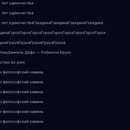
 лет одиночества
 лет одиночества
 лет одиночества
Говядина
Говядина
Говядина
Говядина
ядина
Горох
Горох
Горох
Горох
Горох
Горох
Горох
Горох
Горох
руша
Груша
Груша
Груша
Груша
Груша
абан
Даниэль Дефо — Робинзон Крузо
астью во ржи
 и философский камень
 и философский камень
 и философский камень
 и философский камень
 и философский камень
 и философский камень