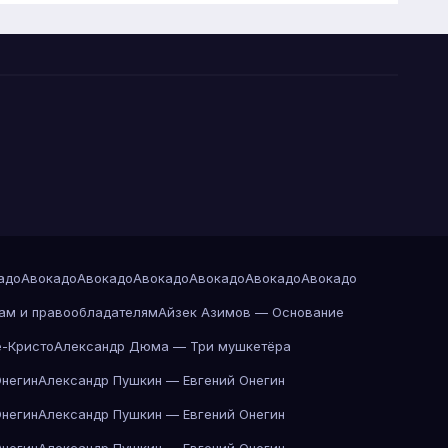
адо
Авокадо
Авокадо
Авокадо
Авокадо
Авокадо
Авокадо
ам и правообладателям
Айзек Азимов — Основание
-Кристо
Александр Дюма — Три мушкетёра
Онегин
Александр Пушкин — Евгений Онегин
Онегин
Александр Пушкин — Евгений Онегин