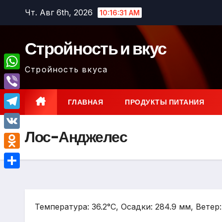
Перейти
Чт. Авг 6th, 2026
10:16:32 AM
к
содержимому
Стройность и вкус
Стройность вкуса
W
h
V
ГЛАВНАЯ
ПРОДУКТЫ ПИТАНИЯ
a
i
T
t
b
Лос-Анджелес
e
V
s
e
l
K
A
O
r
e
p
d
О
g
p
n
т
r
o
Температура: 36.2°C, Осадки: 284.9 мм, Ветер
п
a
k