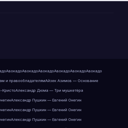
адо
Авокадо
Авокадо
Авокадо
Авокадо
Авокадо
Авокадо
ам и правообладателям
Айзек Азимов — Основание
-Кристо
Александр Дюма — Три мушкетёра
Онегин
Александр Пушкин — Евгений Онегин
Онегин
Александр Пушкин — Евгений Онегин
Онегин
Александр Пушкин — Евгений Онегин