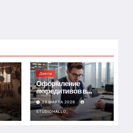
Диеты
Оформление
аккредитивов в
международной
23 МАРТА 2026
торговле
STUDIOHALLO_