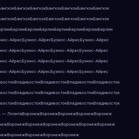
Бангкок
Бангкок
Бангкок
Бангкок
Бангкок
Бангкок
Бангкок
Бангкок
Бангкок
Бангкок
Бангкок
Бангкок
Бангкок
Бангкок
ерлин
Берлин
Берлин
Берлин
Берлин
Берлин
Берлин
Берлин
энос-Айрес
Буэнос-Айрес
Буэнос-Айрес
Буэнос-Айрес
энос-Айрес
Буэнос-Айрес
Буэнос-Айрес
Буэнос-Айрес
энос-Айрес
Буэнос-Айрес
Буэнос-Айрес
Буэнос-Айрес
энос-Айрес
Буэнос-Айрес
Буэнос-Айрес
Буэнос-Айрес
восток
Владивосток
Владивосток
Владивосток
Владивосток
восток
Владивосток
Владивосток
Владивосток
Владивосток
восток
Владивосток
Владивосток
Владивосток
Владивосток
в — Лолита
Воронеж
Воронеж
Воронеж
Воронеж
Воронеж
неж
Воронеж
Воронеж
Воронеж
Воронеж
Воронеж
Воронеж
неж
Воронеж
Воронеж
Воронеж
Воронеж