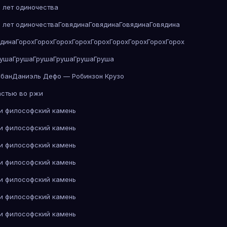
 лет одиночества
 лет одиночества
Говядина
Говядина
Говядина
Говядина
ядина
Горох
Горох
Горох
Горох
Горох
Горох
Горох
Горох
Горох
руша
Груша
Груша
Груша
Груша
Груша
абан
Даниэль Дефо — Робинзон Крузо
астью во ржи
 и философский камень
 и философский камень
 и философский камень
 и философский камень
 и философский камень
 и философский камень
 и философский камень