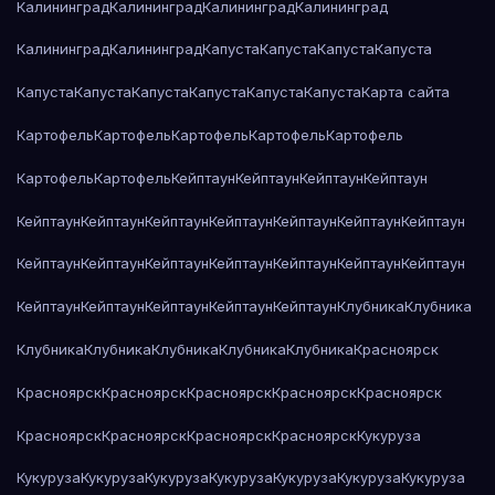
Калининград
Калининград
Калининград
Калининград
Калининград
Калининград
Капуста
Капуста
Капуста
Капуста
Капуста
Капуста
Капуста
Капуста
Капуста
Капуста
Карта сайта
Картофель
Картофель
Картофель
Картофель
Картофель
Картофель
Картофель
Кейптаун
Кейптаун
Кейптаун
Кейптаун
Кейптаун
Кейптаун
Кейптаун
Кейптаун
Кейптаун
Кейптаун
Кейптаун
Кейптаун
Кейптаун
Кейптаун
Кейптаун
Кейптаун
Кейптаун
Кейптаун
Кейптаун
Кейптаун
Кейптаун
Кейптаун
Кейптаун
Клубника
Клубника
Клубника
Клубника
Клубника
Клубника
Клубника
Красноярск
Красноярск
Красноярск
Красноярск
Красноярск
Красноярск
Красноярск
Красноярск
Красноярск
Красноярск
Кукуруза
Кукуруза
Кукуруза
Кукуруза
Кукуруза
Кукуруза
Кукуруза
Кукуруза