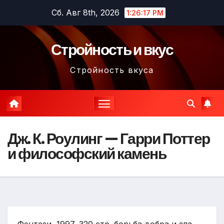
Перейти
Сб. Авг 8th, 2026
1:26:18 PM
к
содержимому
Стройность и вкус
Стройность вкуса
Дж. К. Роулинг — Гарри Поттер
и философский камень