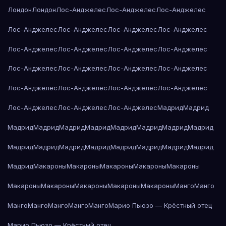
Лондон
Лондон
Лос-Анджелес
Лос-Анджелес
Лос-Анджелес
Лос-Анджелес
Лос-Анджелес
Лос-Анджелес
Лос-Анджелес
Лос-Анджелес
Лос-Анджелес
Лос-Анджелес
Лос-Анджелес
Лос-Анджелес
Лос-Анджелес
Лос-Анджелес
Лос-Анджелес
Лос-Анджелес
Лос-Анджелес
Лос-Анджелес
Лос-Анджелес
Лос-Анджелес
Лос-Анджелес
Лос-Анджелес
Мадрид
Мадрид
Мадрид
Мадрид
Мадрид
Мадрид
Мадрид
Мадрид
Мадрид
Мадрид
Мадрид
Мадрид
Мадрид
Мадрид
Мадрид
Мадрид
Мадрид
Мадрид
Мадрид
Макароны
Макароны
Макароны
Макароны
Макароны
Макароны
Макароны
Макароны
Макароны
Макароны
Манго
Манго
Манго
Манго
Манго
Манго
Манго
Марио Пьюзо — Крёстный отец
Марио Пьюзо — Крёстный отец