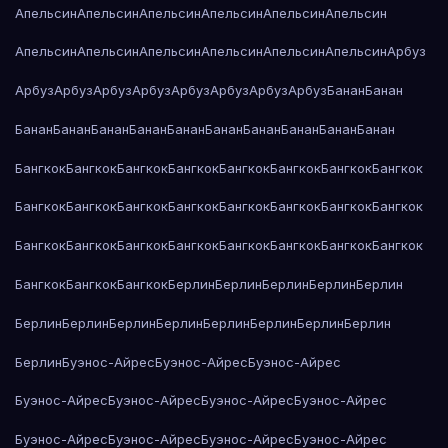
Апельсин
Апельсин
Апельсин
Апельсин
Апельсин
Апельсин
Апельсин
Апельсин
Апельсин
Апельсин
Апельсин
Апельсин
Арбуз
Арбуз
Арбуз
Арбуз
Арбуз
Арбуз
Арбуз
Арбуз
Арбуз
Банан
Банан
Банан
Банан
Банан
Банан
Банан
Банан
Банан
Банан
Банан
Банан
Бангкок
Бангкок
Бангкок
Бангкок
Бангкок
Бангкок
Бангкок
Бангкок
Бангкок
Бангкок
Бангкок
Бангкок
Бангкок
Бангкок
Бангкок
Бангкок
Бангкок
Бангкок
Бангкок
Бангкок
Бангкок
Бангкок
Бангкок
Бангкок
Бангкок
Бангкок
Бангкок
Берлин
Берлин
Берлин
Берлин
Берлин
Берлин
Берлин
Берлин
Берлин
Берлин
Берлин
Берлин
Берлин
Берлин
Буэнос-Айрес
Буэнос-Айрес
Буэнос-Айрес
Буэнос-Айрес
Буэнос-Айрес
Буэнос-Айрес
Буэнос-Айрес
Буэнос-Айрес
Буэнос-Айрес
Буэнос-Айрес
Буэнос-Айрес