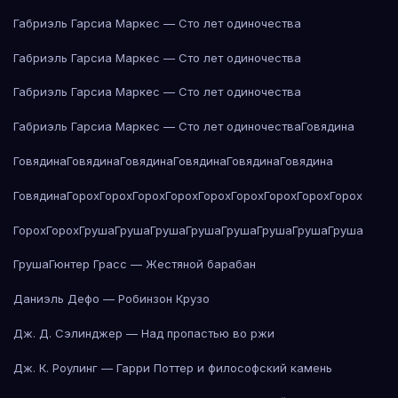
Габриэль Гарсиа Маркес — Сто лет одиночества
Габриэль Гарсиа Маркес — Сто лет одиночества
Габриэль Гарсиа Маркес — Сто лет одиночества
Габриэль Гарсиа Маркес — Сто лет одиночества
Говядина
Говядина
Говядина
Говядина
Говядина
Говядина
Говядина
Говядина
Горох
Горох
Горох
Горох
Горох
Горох
Горох
Горох
Горох
Горох
Горох
Груша
Груша
Груша
Груша
Груша
Груша
Груша
Груша
Груша
Гюнтер Грасс — Жестяной барабан
Даниэль Дефо — Робинзон Крузо
Дж. Д. Сэлинджер — Над пропастью во ржи
Дж. К. Роулинг — Гарри Поттер и философский камень