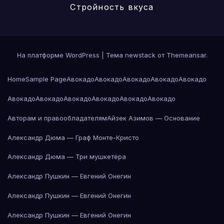
Стройность вкуса
На платформе WordPress
|
Тема newstack от
Themeansar
.
Home
Sample Page
Авокадо
Авокадо
Авокадо
Авокадо
Авокадо
Авокадо
Авокадо
Авокадо
Авокадо
Авокадо
Авокадо
Авторам и правообладателям
Айзек Азимов — Основание
Александр Дюма — Граф Монте-Кристо
Александр Дюма — Три мушкетёра
Александр Пушкин — Евгений Онегин
Александр Пушкин — Евгений Онегин
Александр Пушкин — Евгений Онегин