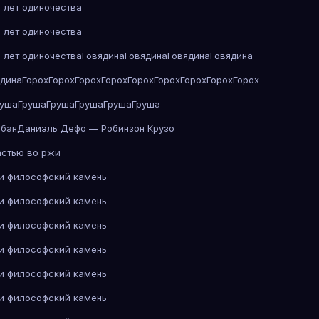
 лет одиночества
 лет одиночества
 лет одиночества
Говядина
Говядина
Говядина
Говядина
ядина
Горох
Горох
Горох
Горох
Горох
Горох
Горох
Горох
Горох
руша
Груша
Груша
Груша
Груша
Груша
абан
Даниэль Дефо — Робинзон Крузо
астью во ржи
 и философский камень
 и философский камень
 и философский камень
 и философский камень
 и философский камень
 и философский камень