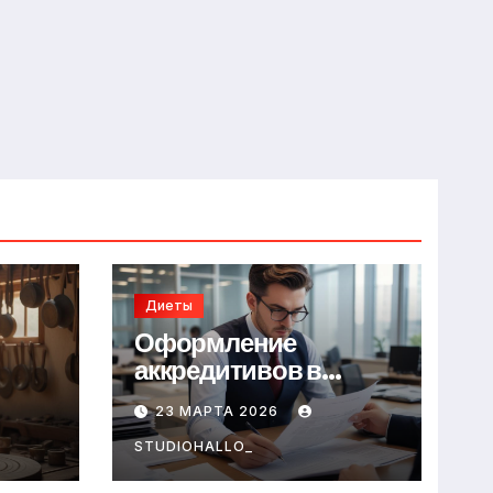
Диеты
Оформление
аккредитивов в
международной
23 МАРТА 2026
торговле
STUDIOHALLO_