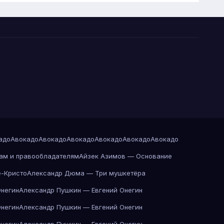
адо
Авокадо
Авокадо
Авокадо
Авокадо
Авокадо
Авокадо
ам и правообладателям
Айзек Азимов — Основание
-Кристо
Александр Дюма — Три мушкетёра
Онегин
Александр Пушкин — Евгений Онегин
Онегин
Александр Пушкин — Евгений Онегин