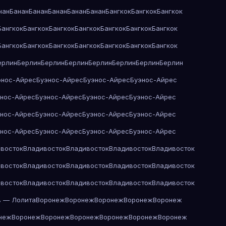
нан
Банан
Банан
Банан
Банан
Банан
Бангкок
Бангкок
Бангкок
Бангкок
Бангкок
Бангкок
Бангкок
Бангкок
Бангкок
Бангкок
Бангкок
Бангкок
Бангкок
Бангкок
Бангкок
Бангкок
Бангкок
ерлин
Берлин
Берлин
Берлин
Берлин
Берлин
Берлин
Берлин
энос-Айрес
Буэнос-Айрес
Буэнос-Айрес
Буэнос-Айрес
энос-Айрес
Буэнос-Айрес
Буэнос-Айрес
Буэнос-Айрес
энос-Айрес
Буэнос-Айрес
Буэнос-Айрес
Буэнос-Айрес
энос-Айрес
Буэнос-Айрес
Буэнос-Айрес
Буэнос-Айрес
восток
Владивосток
Владивосток
Владивосток
Владивосток
восток
Владивосток
Владивосток
Владивосток
Владивосток
восток
Владивосток
Владивосток
Владивосток
Владивосток
в — Лолита
Воронеж
Воронеж
Воронеж
Воронеж
Воронеж
неж
Воронеж
Воронеж
Воронеж
Воронеж
Воронеж
Воронеж