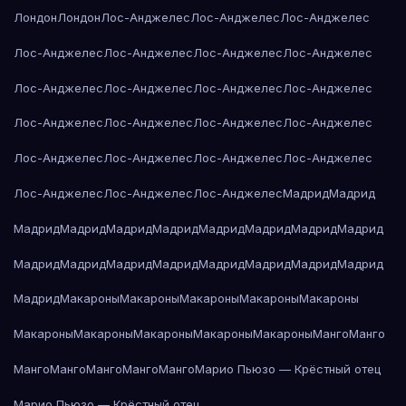
Лондон
Лондон
Лос-Анджелес
Лос-Анджелес
Лос-Анджелес
Лос-Анджелес
Лос-Анджелес
Лос-Анджелес
Лос-Анджелес
Лос-Анджелес
Лос-Анджелес
Лос-Анджелес
Лос-Анджелес
Лос-Анджелес
Лос-Анджелес
Лос-Анджелес
Лос-Анджелес
Лос-Анджелес
Лос-Анджелес
Лос-Анджелес
Лос-Анджелес
Лос-Анджелес
Лос-Анджелес
Лос-Анджелес
Мадрид
Мадрид
Мадрид
Мадрид
Мадрид
Мадрид
Мадрид
Мадрид
Мадрид
Мадрид
Мадрид
Мадрид
Мадрид
Мадрид
Мадрид
Мадрид
Мадрид
Мадрид
Мадрид
Макароны
Макароны
Макароны
Макароны
Макароны
Макароны
Макароны
Макароны
Макароны
Макароны
Манго
Манго
Манго
Манго
Манго
Манго
Манго
Марио Пьюзо — Крёстный отец
Марио Пьюзо — Крёстный отец