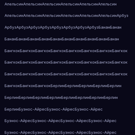
Апельсин
Апельсин
Апельсин
Апельсин
Апельсин
Апельсин
Апельсин
Апельсин
Апельсин
Апельсин
Апельсин
Апельсин
Арбуз
Арбуз
Арбуз
Арбуз
Арбуз
Арбуз
Арбуз
Арбуз
Арбуз
Банан
Банан
Банан
Банан
Банан
Банан
Банан
Банан
Банан
Банан
Банан
Банан
Бангкок
Бангкок
Бангкок
Бангкок
Бангкок
Бангкок
Бангкок
Бангкок
Бангкок
Бангкок
Бангкок
Бангкок
Бангкок
Бангкок
Бангкок
Бангкок
Бангкок
Бангкок
Бангкок
Бангкок
Бангкок
Бангкок
Бангкок
Бангкок
Бангкок
Бангкок
Бангкок
Берлин
Берлин
Берлин
Берлин
Берлин
Берлин
Берлин
Берлин
Берлин
Берлин
Берлин
Берлин
Берлин
Берлин
Буэнос-Айрес
Буэнос-Айрес
Буэнос-Айрес
Буэнос-Айрес
Буэнос-Айрес
Буэнос-Айрес
Буэнос-Айрес
Буэнос-Айрес
Буэнос-Айрес
Буэнос-Айрес
Буэнос-Айрес