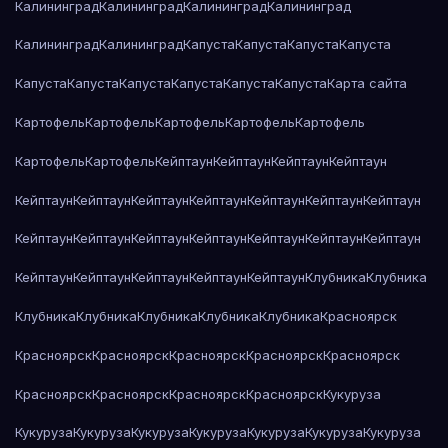
Калининград
Калининград
Калининград
Калининград
Калининград
Калининград
Капуста
Капуста
Капуста
Капуста
Капуста
Капуста
Капуста
Капуста
Капуста
Капуста
Карта сайта
Картофель
Картофель
Картофель
Картофель
Картофель
Картофель
Картофель
Кейптаун
Кейптаун
Кейптаун
Кейптаун
Кейптаун
Кейптаун
Кейптаун
Кейптаун
Кейптаун
Кейптаун
Кейптаун
Кейптаун
Кейптаун
Кейптаун
Кейптаун
Кейптаун
Кейптаун
Кейптаун
Кейптаун
Кейптаун
Кейптаун
Кейптаун
Кейптаун
Клубника
Клубника
Клубника
Клубника
Клубника
Клубника
Клубника
Красноярск
Красноярск
Красноярск
Красноярск
Красноярск
Красноярск
Красноярск
Красноярск
Красноярск
Красноярск
Кукуруза
Кукуруза
Кукуруза
Кукуруза
Кукуруза
Кукуруза
Кукуруза
Кукуруза