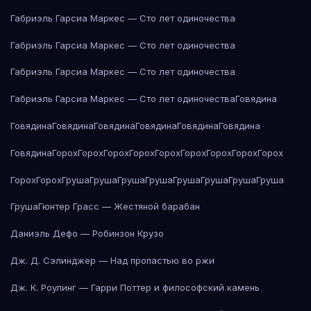
Габриэль Гарсиа Маркес — Сто лет одиночества
Габриэль Гарсиа Маркес — Сто лет одиночества
Габриэль Гарсиа Маркес — Сто лет одиночества
Габриэль Гарсиа Маркес — Сто лет одиночества
Говядина
Говядина
Говядина
Говядина
Говядина
Говядина
Говядина
Говядина
Горох
Горох
Горох
Горох
Горох
Горох
Горох
Горох
Горох
Горох
Горох
Груша
Груша
Груша
Груша
Груша
Груша
Груша
Груша
Груша
Гюнтер Грасс — Жестяной барабан
Даниэль Дефо — Робинзон Крузо
Дж. Д. Сэлинджер — Над пропастью во ржи
Дж. К. Роулинг — Гарри Поттер и философский камень