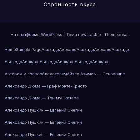
Стройность вкуса
На платформе WordPress
|
Тема newstack от
Themeansar
.
Home
Sample Page
Авокадо
Авокадо
Авокадо
Авокадо
Авокадо
Авокадо
Авокадо
Авокадо
Авокадо
Авокадо
Авокадо
Авторам и правообладателям
Айзек Азимов — Основание
Александр Дюма — Граф Монте-Кристо
Александр Дюма — Три мушкетёра
Александр Пушкин — Евгений Онегин
Александр Пушкин — Евгений Онегин
Александр Пушкин — Евгений Онегин