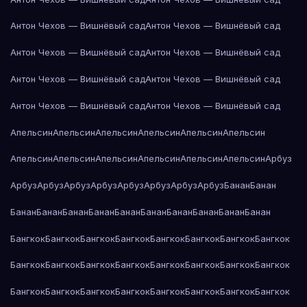
Антон Чехов — Вишнёвый сад
Антон Чехов — Вишнёвый сад
Антон Чехов — Вишнёвый сад
Антон Чехов — Вишнёвый сад
Антон Чехов — Вишнёвый сад
Антон Чехов — Вишнёвый сад
Антон Чехов — Вишнёвый сад
Антон Чехов — Вишнёвый сад
Апельсин
Апельсин
Апельсин
Апельсин
Апельсин
Апельсин
Апельсин
Апельсин
Апельсин
Апельсин
Апельсин
Апельсин
Арбуз
Арбуз
Арбуз
Арбуз
Арбуз
Арбуз
Арбуз
Арбуз
Арбуз
Банан
Банан
Банан
Банан
Банан
Банан
Банан
Банан
Банан
Банан
Банан
Банан
Бангкок
Бангкок
Бангкок
Бангкок
Бангкок
Бангкок
Бангкок
Бангкок
Бангкок
Бангкок
Бангкок
Бангкок
Бангкок
Бангкок
Бангкок
Бангкок
Бангкок
Бангкок
Бангкок
Бангкок
Бангкок
Бангкок
Бангкок
Бангкок