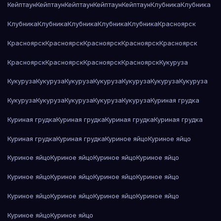
Кейптаун
Кейптаун
Кейптаун
Кейптаун
Кейптаун
Клубника
Клубника
Клубника
Клубника
Клубника
Клубника
Клубника
Красноярск
Красноярск
Красноярск
Красноярск
Красноярск
Красноярск
Красноярск
Красноярск
Красноярск
Красноярск
Кукуруза
Кукуруза
Кукуруза
Кукуруза
Кукуруза
Кукуруза
Кукуруза
Кукуруза
Кукуруза
Кукуруза
Кукуруза
Кукуруза
Кукуруза
Куриная грудка
Куриная грудка
Куриная грудка
Куриная грудка
Куриная грудка
Куриная грудка
Куриная грудка
Куриное яйцо
Куриное яйцо
Куриное яйцо
Куриное яйцо
Куриное яйцо
Куриное яйцо
Куриное яйцо
Куриное яйцо
Куриное яйцо
Куриное яйцо
Куриное яйцо
Куриное яйцо
Куриное яйцо
Куриное яйцо
Куриное яйцо
Куриное яйцо