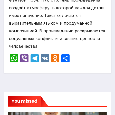
Фэнтези, 1954, 1178 стр. Мир произведения
создаёт атмосферу, в которой каждая деталь
имеет значение. Текст отличается
выразительным языком и продуманной
композицией. В произведении раскрываются
социальные конфликты и вечные ценности
человечества.
W
Vi
T
V
O
О
h
b
el
K
d
т
at
er
e
n
п
s
gr
o
р
A
a
kl
а
p
m
a
в
You missed
p
s
и