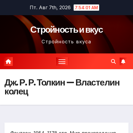
Перейти
Пт. Авг 7th, 2026
7:54:02 AM
к
содержимому
Стройность и вкус
Стройность вкуса
Дж. Р. Р. Толкин — Властелин
колец