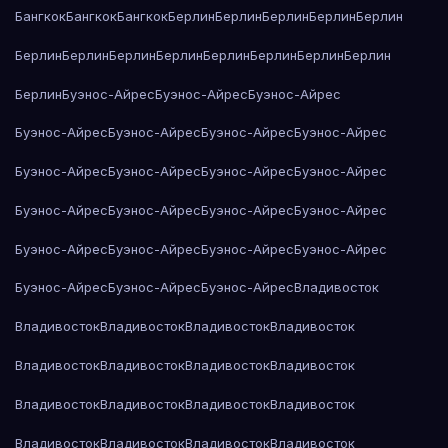
Бангкок
Бангкок
Бангкок
Берлин
Берлин
Берлин
Берлин
Берлин
Берлин
Берлин
Берлин
Берлин
Берлин
Берлин
Берлин
Берлин
Берлин
Буэнос-Айрес
Буэнос-Айрес
Буэнос-Айрес
Буэнос-Айрес
Буэнос-Айрес
Буэнос-Айрес
Буэнос-Айрес
Буэнос-Айрес
Буэнос-Айрес
Буэнос-Айрес
Буэнос-Айрес
Буэнос-Айрес
Буэнос-Айрес
Буэнос-Айрес
Буэнос-Айрес
Буэнос-Айрес
Буэнос-Айрес
Буэнос-Айрес
Буэнос-Айрес
Буэнос-Айрес
Буэнос-Айрес
Буэнос-Айрес
Владивосток
Владивосток
Владивосток
Владивосток
Владивосток
Владивосток
Владивосток
Владивосток
Владивосток
Владивосток
Владивосток
Владивосток
Владивосток
Владивосток
Владивосток
Владивосток
Владивосток