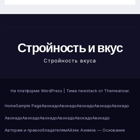
Стройность и вкус
Стройность вкуса
На платформе WordPress
|
Тема newstack от
Themeansar
.
Home
Sample Page
Авокадо
Авокадо
Авокадо
Авокадо
Авокадо
Авокадо
Авокадо
Авокадо
Авокадо
Авокадо
Авокадо
Авторам и правообладателям
Айзек Азимов — Основание