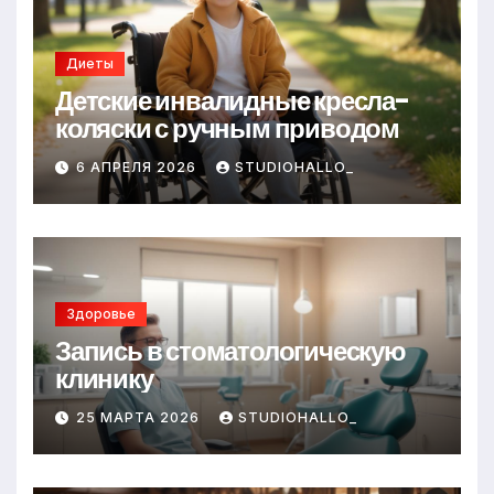
s
т
ni
ь
ki
Диеты
Детские инвалидные кресла-
коляски с ручным приводом
6 АПРЕЛЯ 2026
STUDIOHALLO_
Здоровье
Запись в стоматологическую
клинику
25 МАРТА 2026
STUDIOHALLO_