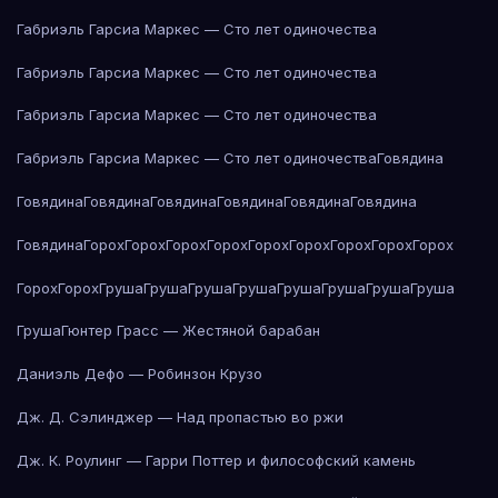
Габриэль Гарсиа Маркес — Сто лет одиночества
Габриэль Гарсиа Маркес — Сто лет одиночества
Габриэль Гарсиа Маркес — Сто лет одиночества
Габриэль Гарсиа Маркес — Сто лет одиночества
Говядина
Говядина
Говядина
Говядина
Говядина
Говядина
Говядина
Говядина
Горох
Горох
Горох
Горох
Горох
Горох
Горох
Горох
Горох
Горох
Горох
Груша
Груша
Груша
Груша
Груша
Груша
Груша
Груша
Груша
Гюнтер Грасс — Жестяной барабан
Даниэль Дефо — Робинзон Крузо
Дж. Д. Сэлинджер — Над пропастью во ржи
Дж. К. Роулинг — Гарри Поттер и философский камень