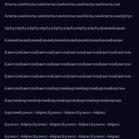
Апельсин
Апельсин
Апельсин
Апельсин
Апельсин
Апельсин
Апельсин
Апельсин
Апельсин
Апельсин
Апельсин
Апельсин
Арбуз
Арбуз
Арбуз
Арбуз
Арбуз
Арбуз
Арбуз
Арбуз
Арбуз
Банан
Банан
Банан
Банан
Банан
Банан
Банан
Банан
Банан
Банан
Банан
Банан
Бангкок
Бангкок
Бангкок
Бангкок
Бангкок
Бангкок
Бангкок
Бангкок
Бангкок
Бангкок
Бангкок
Бангкок
Бангкок
Бангкок
Бангкок
Бангкок
Бангкок
Бангкок
Бангкок
Бангкок
Бангкок
Бангкок
Бангкок
Бангкок
Бангкок
Бангкок
Бангкок
Берлин
Берлин
Берлин
Берлин
Берлин
Берлин
Берлин
Берлин
Берлин
Берлин
Берлин
Берлин
Берлин
Берлин
Буэнос-Айрес
Буэнос-Айрес
Буэнос-Айрес
Буэнос-Айрес
Буэнос-Айрес
Буэнос-Айрес
Буэнос-Айрес
Буэнос-Айрес
Буэнос-Айрес
Буэнос-Айрес
Буэнос-Айрес