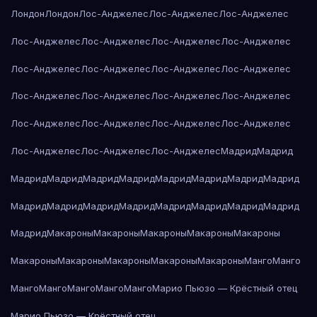
Лондон
Лондон
Лос-Анджелес
Лос-Анджелес
Лос-Анджелес
Лос-Анджелес
Лос-Анджелес
Лос-Анджелес
Лос-Анджелес
Лос-Анджелес
Лос-Анджелес
Лос-Анджелес
Лос-Анджелес
Лос-Анджелес
Лос-Анджелес
Лос-Анджелес
Лос-Анджелес
Лос-Анджелес
Лос-Анджелес
Лос-Анджелес
Лос-Анджелес
Лос-Анджелес
Лос-Анджелес
Лос-Анджелес
Мадрид
Мадрид
Мадрид
Мадрид
Мадрид
Мадрид
Мадрид
Мадрид
Мадрид
Мадрид
Мадрид
Мадрид
Мадрид
Мадрид
Мадрид
Мадрид
Мадрид
Мадрид
Мадрид
Макароны
Макароны
Макароны
Макароны
Макароны
Макароны
Макароны
Макароны
Макароны
Макароны
Манго
Манго
Манго
Манго
Манго
Манго
Манго
Марио Пьюзо — Крёстный отец
Марио Пьюзо — Крёстный отец