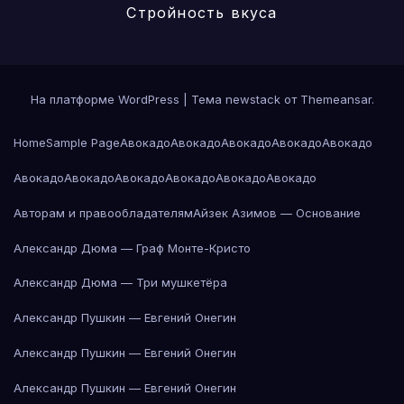
Стройность вкуса
На платформе WordPress
|
Тема newstack от
Themeansar
.
Home
Sample Page
Авокадо
Авокадо
Авокадо
Авокадо
Авокадо
Авокадо
Авокадо
Авокадо
Авокадо
Авокадо
Авокадо
Авторам и правообладателям
Айзек Азимов — Основание
Александр Дюма — Граф Монте-Кристо
Александр Дюма — Три мушкетёра
Александр Пушкин — Евгений Онегин
Александр Пушкин — Евгений Онегин
Александр Пушкин — Евгений Онегин