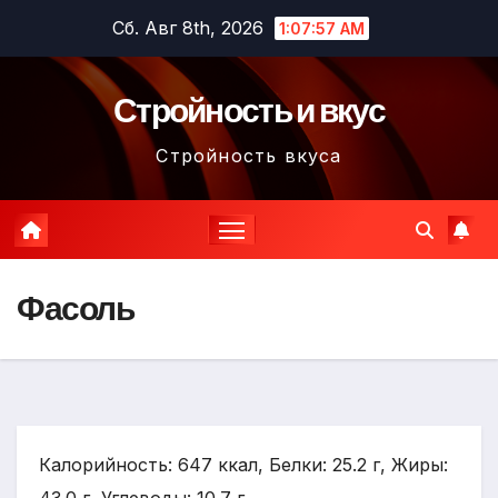
Перейти
Сб. Авг 8th, 2026
1:07:58 AM
к
содержимому
Стройность и вкус
Стройность вкуса
Фасоль
Калорийность: 647 ккал, Белки: 25.2 г, Жиры: