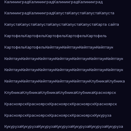
Калининград
Калининград
Калининград
Калининград
Калининград
Калининград
Капуста
Капуста
Капуста
Капуста
Капуста
Капуста
Капуста
Капуста
Капуста
Капуста
Карта сайта
Картофель
Картофель
Картофель
Картофель
Картофель
Картофель
Картофель
Кейптаун
Кейптаун
Кейптаун
Кейптаун
Кейптаун
Кейптаун
Кейптаун
Кейптаун
Кейптаун
Кейптаун
Кейптаун
Кейптаун
Кейптаун
Кейптаун
Кейптаун
Кейптаун
Кейптаун
Кейптаун
Кейптаун
Кейптаун
Кейптаун
Кейптаун
Кейптаун
Клубника
Клубника
Клубника
Клубника
Клубника
Клубника
Клубника
Красноярск
Красноярск
Красноярск
Красноярск
Красноярск
Красноярск
Красноярск
Красноярск
Красноярск
Красноярск
Кукуруза
Кукуруза
Кукуруза
Кукуруза
Кукуруза
Кукуруза
Кукуруза
Кукуруза