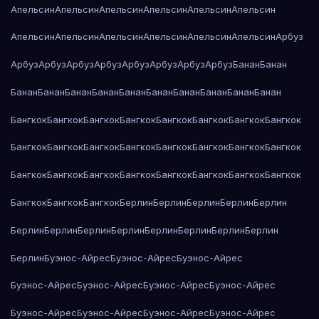
Апельсин
Апельсин
Апельсин
Апельсин
Апельсин
Апельсин
Апельсин
Апельсин
Апельсин
Апельсин
Апельсин
Апельсин
Арбуз
Арбуз
Арбуз
Арбуз
Арбуз
Арбуз
Арбуз
Арбуз
Арбуз
Банан
Банан
Банан
Банан
Банан
Банан
Банан
Банан
Банан
Банан
Банан
Банан
Бангкок
Бангкок
Бангкок
Бангкок
Бангкок
Бангкок
Бангкок
Бангкок
Бангкок
Бангкок
Бангкок
Бангкок
Бангкок
Бангкок
Бангкок
Бангкок
Бангкок
Бангкок
Бангкок
Бангкок
Бангкок
Бангкок
Бангкок
Бангкок
Бангкок
Бангкок
Бангкок
Берлин
Берлин
Берлин
Берлин
Берлин
Берлин
Берлин
Берлин
Берлин
Берлин
Берлин
Берлин
Берлин
Берлин
Буэнос-Айрес
Буэнос-Айрес
Буэнос-Айрес
Буэнос-Айрес
Буэнос-Айрес
Буэнос-Айрес
Буэнос-Айрес
Буэнос-Айрес
Буэнос-Айрес
Буэнос-Айрес
Буэнос-Айрес