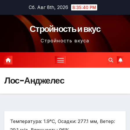
Перейти
Сб. Авг 8th, 2026
8:35:42 PM
к
содержимому
Стройность и вкус
Стройность вкуса
Лос-Анджелес
Температура: 1.9°C, Осадки: 277.1 мм, Ветер: