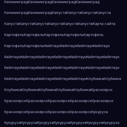
Калининград
Калининград
Калининград
Калининград
Калининград
Калининград
Капуста
Капуста
Капуста
Капуста
Капуста
Капуста
Капуста
Капуста
Капуста
Капуста
Карта сайта
Картофель
Картофель
Картофель
Картофель
Картофель
Картофель
Картофель
Кейптаун
Кейптаун
Кейптаун
Кейптаун
Кейптаун
Кейптаун
Кейптаун
Кейптаун
Кейптаун
Кейптаун
Кейптаун
Кейптаун
Кейптаун
Кейптаун
Кейптаун
Кейптаун
Кейптаун
Кейптаун
Кейптаун
Кейптаун
Кейптаун
Кейптаун
Кейптаун
Клубника
Клубника
Клубника
Клубника
Клубника
Клубника
Клубника
Красноярск
Красноярск
Красноярск
Красноярск
Красноярск
Красноярск
Красноярск
Красноярск
Красноярск
Красноярск
Кукуруза
Кукуруза
Кукуруза
Кукуруза
Кукуруза
Кукуруза
Кукуруза
Кукуруза