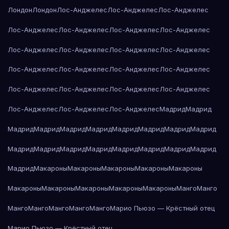
Лондон
Лондон
Лос-Анджелес
Лос-Анджелес
Лос-Анджелес
Лос-Анджелес
Лос-Анджелес
Лос-Анджелес
Лос-Анджелес
Лос-Анджелес
Лос-Анджелес
Лос-Анджелес
Лос-Анджелес
Лос-Анджелес
Лос-Анджелес
Лос-Анджелес
Лос-Анджелес
Лос-Анджелес
Лос-Анджелес
Лос-Анджелес
Лос-Анджелес
Лос-Анджелес
Лос-Анджелес
Лос-Анджелес
Мадрид
Мадрид
Мадрид
Мадрид
Мадрид
Мадрид
Мадрид
Мадрид
Мадрид
Мадрид
Мадрид
Мадрид
Мадрид
Мадрид
Мадрид
Мадрид
Мадрид
Мадрид
Мадрид
Макароны
Макароны
Макароны
Макароны
Макароны
Макароны
Макароны
Макароны
Макароны
Макароны
Манго
Манго
Манго
Манго
Манго
Манго
Манго
Марио Пьюзо — Крёстный отец
Марио Пьюзо — Крёстный отец