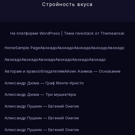
Стройность вкуса
На платформе WordPress
|
Тема newstack от
Themeansar
.
Home
Sample Page
Авокадо
Авокадо
Авокадо
Авокадо
Авокадо
Авокадо
Авокадо
Авокадо
Авокадо
Авокадо
Авокадо
Авторам и правообладателям
Айзек Азимов — Основание
Александр Дюма — Граф Монте-Кристо
Александр Дюма — Три мушкетёра
Александр Пушкин — Евгений Онегин
Александр Пушкин — Евгений Онегин
Александр Пушкин — Евгений Онегин