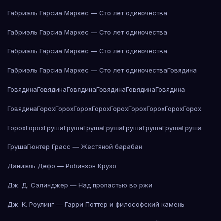
Габриэль Гарсиа Маркес — Сто лет одиночества
Габриэль Гарсиа Маркес — Сто лет одиночества
Габриэль Гарсиа Маркес — Сто лет одиночества
Габриэль Гарсиа Маркес — Сто лет одиночества
Говядина
Говядина
Говядина
Говядина
Говядина
Говядина
Говядина
Говядина
Горох
Горох
Горох
Горох
Горох
Горох
Горох
Горох
Горох
Горох
Горох
Груша
Груша
Груша
Груша
Груша
Груша
Груша
Груша
Груша
Гюнтер Грасс — Жестяной барабан
Даниэль Дефо — Робинзон Крузо
Дж. Д. Сэлинджер — Над пропастью во ржи
Дж. К. Роулинг — Гарри Поттер и философский камень