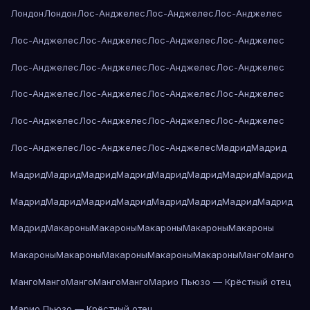
Лондон
Лондон
Лос-Анджелес
Лос-Анджелес
Лос-Анджелес
Лос-Анджелес
Лос-Анджелес
Лос-Анджелес
Лос-Анджелес
Лос-Анджелес
Лос-Анджелес
Лос-Анджелес
Лос-Анджелес
Лос-Анджелес
Лос-Анджелес
Лос-Анджелес
Лос-Анджелес
Лос-Анджелес
Лос-Анджелес
Лос-Анджелес
Лос-Анджелес
Лос-Анджелес
Лос-Анджелес
Лос-Анджелес
Мадрид
Мадрид
Мадрид
Мадрид
Мадрид
Мадрид
Мадрид
Мадрид
Мадрид
Мадрид
Мадрид
Мадрид
Мадрид
Мадрид
Мадрид
Мадрид
Мадрид
Мадрид
Мадрид
Макароны
Макароны
Макароны
Макароны
Макароны
Макароны
Макароны
Макароны
Макароны
Макароны
Манго
Манго
Манго
Манго
Манго
Манго
Манго
Марио Пьюзо — Крёстный отец
Марио Пьюзо — Крёстный отец