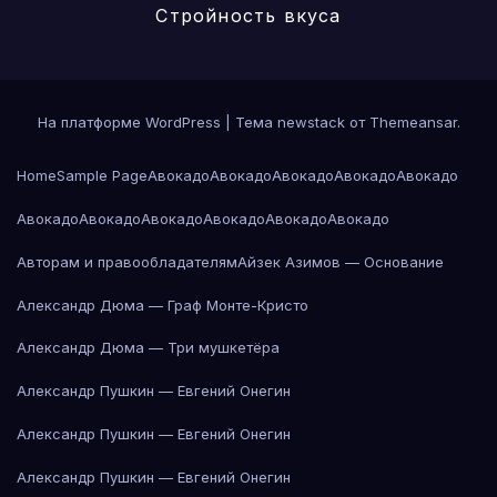
Стройность вкуса
На платформе WordPress
|
Тема newstack от
Themeansar
.
Home
Sample Page
Авокадо
Авокадо
Авокадо
Авокадо
Авокадо
Авокадо
Авокадо
Авокадо
Авокадо
Авокадо
Авокадо
Авторам и правообладателям
Айзек Азимов — Основание
Александр Дюма — Граф Монте-Кристо
Александр Дюма — Три мушкетёра
Александр Пушкин — Евгений Онегин
Александр Пушкин — Евгений Онегин
Александр Пушкин — Евгений Онегин