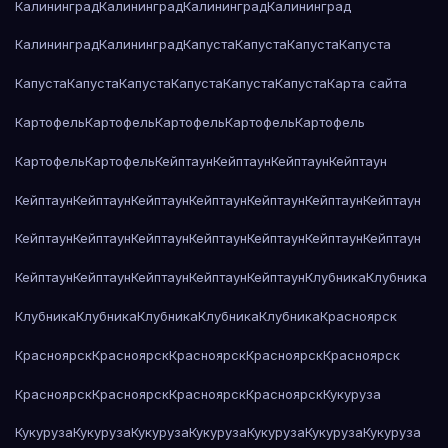
Калининград
Калининград
Калининград
Калининград
Калининград
Калининград
Капуста
Капуста
Капуста
Капуста
Капуста
Капуста
Капуста
Капуста
Капуста
Капуста
Карта сайта
Картофель
Картофель
Картофель
Картофель
Картофель
Картофель
Картофель
Кейптаун
Кейптаун
Кейптаун
Кейптаун
Кейптаун
Кейптаун
Кейптаун
Кейптаун
Кейптаун
Кейптаун
Кейптаун
Кейптаун
Кейптаун
Кейптаун
Кейптаун
Кейптаун
Кейптаун
Кейптаун
Кейптаун
Кейптаун
Кейптаун
Кейптаун
Кейптаун
Клубника
Клубника
Клубника
Клубника
Клубника
Клубника
Клубника
Красноярск
Красноярск
Красноярск
Красноярск
Красноярск
Красноярск
Красноярск
Красноярск
Красноярск
Красноярск
Кукуруза
Кукуруза
Кукуруза
Кукуруза
Кукуруза
Кукуруза
Кукуруза
Кукуруза