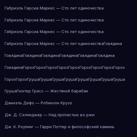
Габриэль Гарсиа Маркес — Сто лет одиночества
Габриэль Гарсиа Маркес — Сто лет одиночества
Габриэль Гарсиа Маркес — Сто лет одиночества
Габриэль Гарсиа Маркес — Сто лет одиночества
Говядина
Говядина
Говядина
Говядина
Говядина
Говядина
Говядина
Говядина
Горох
Горох
Горох
Горох
Горох
Горох
Горох
Горох
Горох
Горох
Горох
Груша
Груша
Груша
Груша
Груша
Груша
Груша
Груша
Груша
Гюнтер Грасс — Жестяной барабан
Даниэль Дефо — Робинзон Крузо
Дж. Д. Сэлинджер — Над пропастью во ржи
Дж. К. Роулинг — Гарри Поттер и философский камень