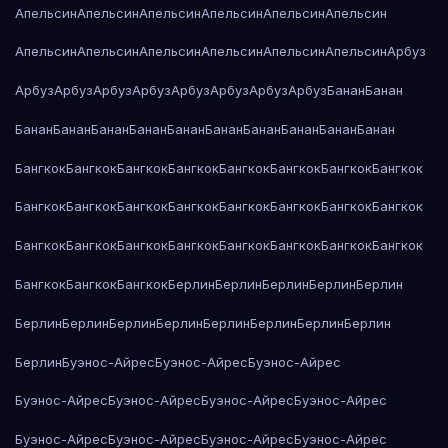
Апельсин
Апельсин
Апельсин
Апельсин
Апельсин
Апельсин
Апельсин
Апельсин
Апельсин
Апельсин
Апельсин
Апельсин
Арбуз
Арбуз
Арбуз
Арбуз
Арбуз
Арбуз
Арбуз
Арбуз
Арбуз
Банан
Банан
Банан
Банан
Банан
Банан
Банан
Банан
Банан
Банан
Банан
Банан
Бангкок
Бангкок
Бангкок
Бангкок
Бангкок
Бангкок
Бангкок
Бангкок
Бангкок
Бангкок
Бангкок
Бангкок
Бангкок
Бангкок
Бангкок
Бангкок
Бангкок
Бангкок
Бангкок
Бангкок
Бангкок
Бангкок
Бангкок
Бангкок
Бангкок
Бангкок
Бангкок
Берлин
Берлин
Берлин
Берлин
Берлин
Берлин
Берлин
Берлин
Берлин
Берлин
Берлин
Берлин
Берлин
Берлин
Буэнос-Айрес
Буэнос-Айрес
Буэнос-Айрес
Буэнос-Айрес
Буэнос-Айрес
Буэнос-Айрес
Буэнос-Айрес
Буэнос-Айрес
Буэнос-Айрес
Буэнос-Айрес
Буэнос-Айрес