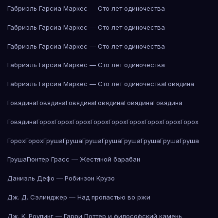
Габриэль Гарсиа Маркес — Сто лет одиночества
Габриэль Гарсиа Маркес — Сто лет одиночества
Габриэль Гарсиа Маркес — Сто лет одиночества
Габриэль Гарсиа Маркес — Сто лет одиночества
Габриэль Гарсиа Маркес — Сто лет одиночества
Говядина
Говядина
Говядина
Говядина
Говядина
Говядина
Говядина
Говядина
Горох
Горох
Горох
Горох
Горох
Горох
Горох
Горох
Горох
Горох
Горох
Груша
Груша
Груша
Груша
Груша
Груша
Груша
Груша
Груша
Гюнтер Грасс — Жестяной барабан
Даниэль Дефо — Робинзон Крузо
Дж. Д. Сэлинджер — Над пропастью во ржи
Дж. К. Роулинг — Гарри Поттер и философский камень