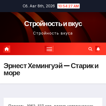
Перейти
Сб. Авг 8th, 2026
10:54:28 AM
к
содержимому
Стройность и вкус
Стройность вкуса
Эрнест Хемингуэй — Старик и
море