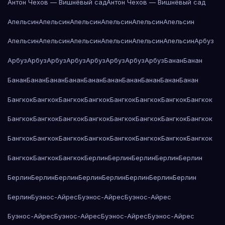
Антон Чехов — Вишнёвый сад
Антон Чехов — Вишнёвый сад
Апельсин
Апельсин
Апельсин
Апельсин
Апельсин
Апельсин
Апельсин
Апельсин
Апельсин
Апельсин
Апельсин
Апельсин
Арбуз
Арбуз
Арбуз
Арбуз
Арбуз
Арбуз
Арбуз
Арбуз
Арбуз
Банан
Банан
Банан
Банан
Банан
Банан
Банан
Банан
Банан
Банан
Банан
Банан
Бангкок
Бангкок
Бангкок
Бангкок
Бангкок
Бангкок
Бангкок
Бангкок
Бангкок
Бангкок
Бангкок
Бангкок
Бангкок
Бангкок
Бангкок
Бангкок
Бангкок
Бангкок
Бангкок
Бангкок
Бангкок
Бангкок
Бангкок
Бангкок
Бангкок
Бангкок
Бангкок
Берлин
Берлин
Берлин
Берлин
Берлин
Берлин
Берлин
Берлин
Берлин
Берлин
Берлин
Берлин
Берлин
Берлин
Буэнос-Айрес
Буэнос-Айрес
Буэнос-Айрес
Буэнос-Айрес
Буэнос-Айрес
Буэнос-Айрес
Буэнос-Айрес