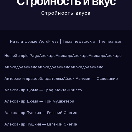
Стройность и вкус
Стройность вкуса
На платформе WordPress
|
Тема newstack от
Themeansar
.
Home
Sample Page
Авокадо
Авокадо
Авокадо
Авокадо
Авокадо
Авокадо
Авокадо
Авокадо
Авокадо
Авокадо
Авокадо
Авторам и правообладателям
Айзек Азимов — Основание
Александр Дюма — Граф Монте-Кристо
Александр Дюма — Три мушкетёра
Александр Пушкин — Евгений Онегин
Александр Пушкин — Евгений Онегин