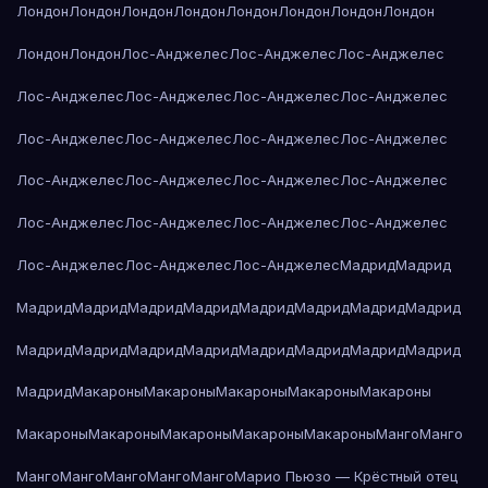
Лондон
Лондон
Лондон
Лондон
Лондон
Лондон
Лондон
Лондон
Лондон
Лондон
Лос-Анджелес
Лос-Анджелес
Лос-Анджелес
Лос-Анджелес
Лос-Анджелес
Лос-Анджелес
Лос-Анджелес
Лос-Анджелес
Лос-Анджелес
Лос-Анджелес
Лос-Анджелес
Лос-Анджелес
Лос-Анджелес
Лос-Анджелес
Лос-Анджелес
Лос-Анджелес
Лос-Анджелес
Лос-Анджелес
Лос-Анджелес
Лос-Анджелес
Лос-Анджелес
Лос-Анджелес
Мадрид
Мадрид
Мадрид
Мадрид
Мадрид
Мадрид
Мадрид
Мадрид
Мадрид
Мадрид
Мадрид
Мадрид
Мадрид
Мадрид
Мадрид
Мадрид
Мадрид
Мадрид
Мадрид
Макароны
Макароны
Макароны
Макароны
Макароны
Макароны
Макароны
Макароны
Макароны
Макароны
Манго
Манго
Манго
Манго
Манго
Манго
Манго
Марио Пьюзо — Крёстный отец