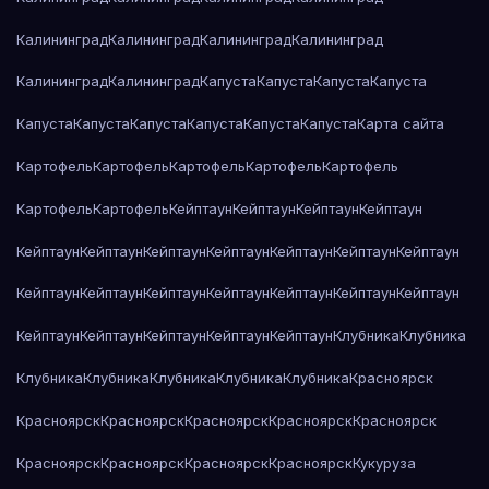
Калининград
Калининград
Калининград
Калининград
Калининград
Калининград
Капуста
Капуста
Капуста
Капуста
Капуста
Капуста
Капуста
Капуста
Капуста
Капуста
Карта сайта
Картофель
Картофель
Картофель
Картофель
Картофель
Картофель
Картофель
Кейптаун
Кейптаун
Кейптаун
Кейптаун
Кейптаун
Кейптаун
Кейптаун
Кейптаун
Кейптаун
Кейптаун
Кейптаун
Кейптаун
Кейптаун
Кейптаун
Кейптаун
Кейптаун
Кейптаун
Кейптаун
Кейптаун
Кейптаун
Кейптаун
Кейптаун
Кейптаун
Клубника
Клубника
Клубника
Клубника
Клубника
Клубника
Клубника
Красноярск
Красноярск
Красноярск
Красноярск
Красноярск
Красноярск
Красноярск
Красноярск
Красноярск
Красноярск
Кукуруза