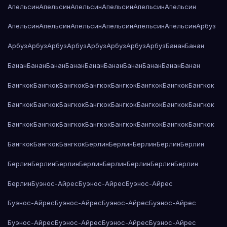
Апельсин
Апельсин
Апельсин
Апельсин
Апельсин
Апельсин
Апельсин
Апельсин
Апельсин
Апельсин
Апельсин
Апельсин
Арбуз
Арбуз
Арбуз
Арбуз
Арбуз
Арбуз
Арбуз
Арбуз
Арбуз
Банан
Банан
Банан
Банан
Банан
Банан
Банан
Банан
Банан
Банан
Банан
Банан
Бангкок
Бангкок
Бангкок
Бангкок
Бангкок
Бангкок
Бангкок
Бангкок
Бангкок
Бангкок
Бангкок
Бангкок
Бангкок
Бангкок
Бангкок
Бангкок
Бангкок
Бангкок
Бангкок
Бангкок
Бангкок
Бангкок
Бангкок
Бангкок
Бангкок
Бангкок
Бангкок
Берлин
Берлин
Берлин
Берлин
Берлин
Берлин
Берлин
Берлин
Берлин
Берлин
Берлин
Берлин
Берлин
Берлин
Буэнос-Айрес
Буэнос-Айрес
Буэнос-Айрес
Буэнос-Айрес
Буэнос-Айрес
Буэнос-Айрес
Буэнос-Айрес
Буэнос-Айрес
Буэнос-Айрес
Буэнос-Айрес
Буэнос-Айрес