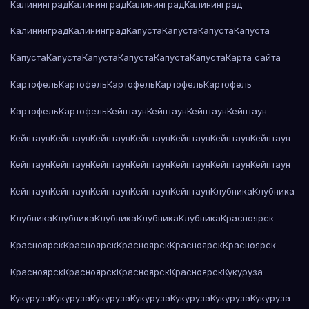
Калининград
Калининград
Калининград
Калининград
Калининград
Калининград
Капуста
Капуста
Капуста
Капуста
Капуста
Капуста
Капуста
Капуста
Капуста
Капуста
Карта сайта
Картофель
Картофель
Картофель
Картофель
Картофель
Картофель
Картофель
Кейптаун
Кейптаун
Кейптаун
Кейптаун
Кейптаун
Кейптаун
Кейптаун
Кейптаун
Кейптаун
Кейптаун
Кейптаун
Кейптаун
Кейптаун
Кейптаун
Кейптаун
Кейптаун
Кейптаун
Кейптаун
Кейптаун
Кейптаун
Кейптаун
Кейптаун
Кейптаун
Клубника
Клубника
Клубника
Клубника
Клубника
Клубника
Клубника
Красноярск
Красноярск
Красноярск
Красноярск
Красноярск
Красноярск
Красноярск
Красноярск
Красноярск
Красноярск
Кукуруза
Кукуруза
Кукуруза
Кукуруза
Кукуруза
Кукуруза
Кукуруза
Кукуруза