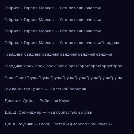
Габриэль Гарсиа Маркес — Сто лет одиночества
Габриэль Гарсиа Маркес — Сто лет одиночества
Габриэль Гарсиа Маркес — Сто лет одиночества
Габриэль Гарсиа Маркес — Сто лет одиночества
Говядина
Говядина
Говядина
Говядина
Говядина
Говядина
Говядина
Говядина
Горох
Горох
Горох
Горох
Горох
Горох
Горох
Горох
Горох
Горох
Горох
Груша
Груша
Груша
Груша
Груша
Груша
Груша
Груша
Груша
Гюнтер Грасс — Жестяной барабан
Даниэль Дефо — Робинзон Крузо
Дж. Д. Сэлинджер — Над пропастью во ржи
Дж. К. Роулинг — Гарри Поттер и философский камень