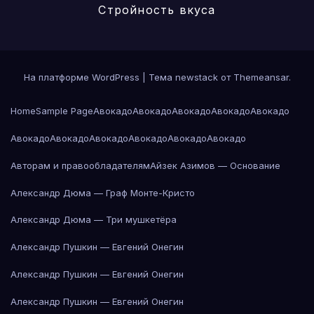
Стройность вкуса
На платформе WordPress
|
Тема newstack от
Themeansar
.
Home
Sample Page
Авокадо
Авокадо
Авокадо
Авокадо
Авокадо
Авокадо
Авокадо
Авокадо
Авокадо
Авокадо
Авокадо
Авторам и правообладателям
Айзек Азимов — Основание
Александр Дюма — Граф Монте-Кристо
Александр Дюма — Три мушкетёра
Александр Пушкин — Евгений Онегин
Александр Пушкин — Евгений Онегин
Александр Пушкин — Евгений Онегин