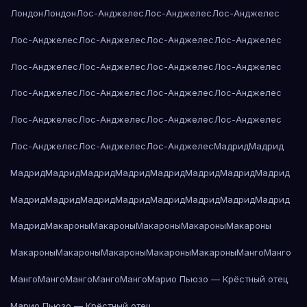
Лондон
Лондон
Лос-Анджелес
Лос-Анджелес
Лос-Анджелес
Лос-Анджелес
Лос-Анджелес
Лос-Анджелес
Лос-Анджелес
Лос-Анджелес
Лос-Анджелес
Лос-Анджелес
Лос-Анджелес
Лос-Анджелес
Лос-Анджелес
Лос-Анджелес
Лос-Анджелес
Лос-Анджелес
Лос-Анджелес
Лос-Анджелес
Лос-Анджелес
Лос-Анджелес
Лос-Анджелес
Лос-Анджелес
Мадрид
Мадрид
Мадрид
Мадрид
Мадрид
Мадрид
Мадрид
Мадрид
Мадрид
Мадрид
Мадрид
Мадрид
Мадрид
Мадрид
Мадрид
Мадрид
Мадрид
Мадрид
Мадрид
Макароны
Макароны
Макароны
Макароны
Макароны
Макароны
Макароны
Макароны
Макароны
Макароны
Манго
Манго
Манго
Манго
Манго
Манго
Манго
Марио Пьюзо — Крёстный отец
Марио Пьюзо — Крёстный отец