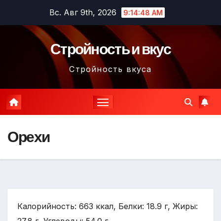
Перейти
Вс. Авг 9th, 2026
9:14:49 AM
к
содержимому
Стройность и вкус
Стройность вкуса
Орехи
Калорийность: 663 ккал, Белки: 18.9 г, Жиры: