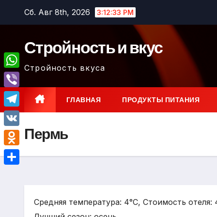
Перейти
Сб. Авг 8th, 2026
3:12:34 PM
к
содержимому
Стройность и вкус
Стройность вкуса
W
h
V
ГЛАВНАЯ
ПРОДУКТЫ ПИТАНИЯ
a
i
T
t
b
Пермь
e
V
s
e
l
K
A
O
r
e
p
d
О
g
p
n
т
r
o
Средняя температура: 4°C, Стоимость отеля:
п
a
k
Лучший сезон: осень