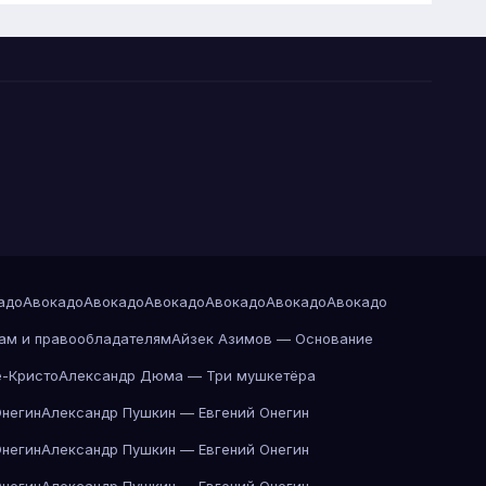
адо
Авокадо
Авокадо
Авокадо
Авокадо
Авокадо
Авокадо
ам и правообладателям
Айзек Азимов — Основание
-Кристо
Александр Дюма — Три мушкетёра
Онегин
Александр Пушкин — Евгений Онегин
Онегин
Александр Пушкин — Евгений Онегин