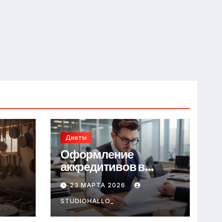
Диеты
Оформление
аккредитивов в
международной
23 МАРТА 2026
торговле
STUDIOHALLO_