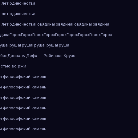
 лет одиночества
 лет одиночества
 лет одиночества
Говядина
Говядина
Говядина
Говядина
ядина
Горох
Горох
Горох
Горох
Горох
Горох
Горох
Горох
Горох
руша
Груша
Груша
Груша
Груша
Груша
абан
Даниэль Дефо — Робинзон Крузо
астью во ржи
 и философский камень
 и философский камень
 и философский камень
 и философский камень
 и философский камень
 и философский камень