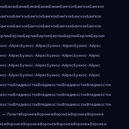
нан
Банан
Банан
Банан
Банан
Банан
Бангкок
Бангкок
Бангкок
Бангкок
Бангкок
Бангкок
Бангкок
Бангкок
Бангкок
Бангкок
Бангкок
Бангкок
Бангкок
Бангкок
Бангкок
Бангкок
Бангкок
ерлин
Берлин
Берлин
Берлин
Берлин
Берлин
Берлин
Берлин
энос-Айрес
Буэнос-Айрес
Буэнос-Айрес
Буэнос-Айрес
энос-Айрес
Буэнос-Айрес
Буэнос-Айрес
Буэнос-Айрес
энос-Айрес
Буэнос-Айрес
Буэнос-Айрес
Буэнос-Айрес
энос-Айрес
Буэнос-Айрес
Буэнос-Айрес
Буэнос-Айрес
восток
Владивосток
Владивосток
Владивосток
Владивосток
восток
Владивосток
Владивосток
Владивосток
Владивосток
восток
Владивосток
Владивосток
Владивосток
Владивосток
в — Лолита
Воронеж
Воронеж
Воронеж
Воронеж
Воронеж
неж
Воронеж
Воронеж
Воронеж
Воронеж
Воронеж
Воронеж