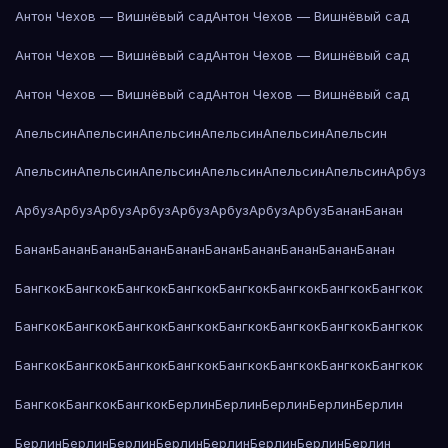
Антон Чехов — Вишнёвый сад
Антон Чехов — Вишнёвый сад
Антон Чехов — Вишнёвый сад
Антон Чехов — Вишнёвый сад
Антон Чехов — Вишнёвый сад
Антон Чехов — Вишнёвый сад
Апельсин
Апельсин
Апельсин
Апельсин
Апельсин
Апельсин
Апельсин
Апельсин
Апельсин
Апельсин
Апельсин
Апельсин
Арбуз
Арбуз
Арбуз
Арбуз
Арбуз
Арбуз
Арбуз
Арбуз
Арбуз
Банан
Банан
Банан
Банан
Банан
Банан
Банан
Банан
Банан
Банан
Банан
Банан
Бангкок
Бангкок
Бангкок
Бангкок
Бангкок
Бангкок
Бангкок
Бангкок
Бангкок
Бангкок
Бангкок
Бангкок
Бангкок
Бангкок
Бангкок
Бангкок
Бангкок
Бангкок
Бангкок
Бангкок
Бангкок
Бангкок
Бангкок
Бангкок
Бангкок
Бангкок
Бангкок
Берлин
Берлин
Берлин
Берлин
Берлин
Берлин
Берлин
Берлин
Берлин
Берлин
Берлин
Берлин
Берлин