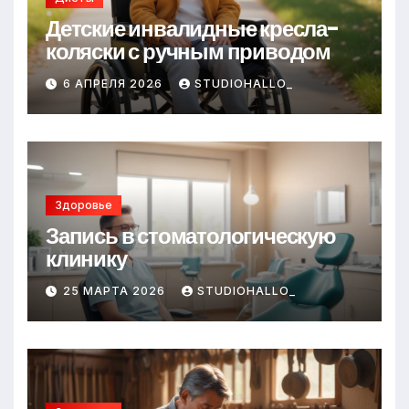
ki
Детские инвалидные кресла-
коляски с ручным приводом
6 АПРЕЛЯ 2026
STUDIOHALLO_
Здоровье
Запись в стоматологическую
клинику
25 МАРТА 2026
STUDIOHALLO_