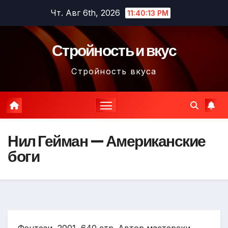
Перейти
Чт. Авг 6th, 2026
11:40:14 PM
к
содержимому
Стройность и вкус
Стройность вкуса
Нил Гейман — Американские
боги