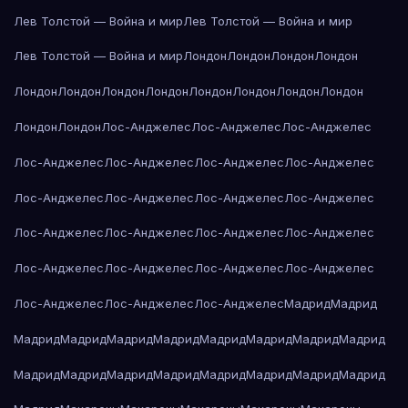
Лев Толстой — Война и мир
Лев Толстой — Война и мир
Лев Толстой — Война и мир
Лондон
Лондон
Лондон
Лондон
Лондон
Лондон
Лондон
Лондон
Лондон
Лондон
Лондон
Лондон
Лондон
Лондон
Лос-Анджелес
Лос-Анджелес
Лос-Анджелес
Лос-Анджелес
Лос-Анджелес
Лос-Анджелес
Лос-Анджелес
Лос-Анджелес
Лос-Анджелес
Лос-Анджелес
Лос-Анджелес
Лос-Анджелес
Лос-Анджелес
Лос-Анджелес
Лос-Анджелес
Лос-Анджелес
Лос-Анджелес
Лос-Анджелес
Лос-Анджелес
Лос-Анджелес
Лос-Анджелес
Лос-Анджелес
Мадрид
Мадрид
Мадрид
Мадрид
Мадрид
Мадрид
Мадрид
Мадрид
Мадрид
Мадрид
Мадрид
Мадрид
Мадрид
Мадрид
Мадрид
Мадрид
Мадрид
Мадрид