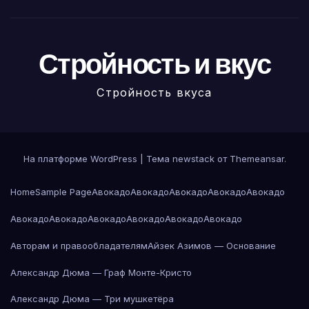
Стройность и вкус
Стройность вкуса
На платформе WordPress
|
Тема newstack от
Themeansar
.
Home
Sample Page
Авокадо
Авокадо
Авокадо
Авокадо
Авокадо
Авокадо
Авокадо
Авокадо
Авокадо
Авокадо
Авокадо
Авторам и правообладателям
Айзек Азимов — Основание
Александр Дюма — Граф Монте-Кристо
Александр Дюма — Три мушкетёра