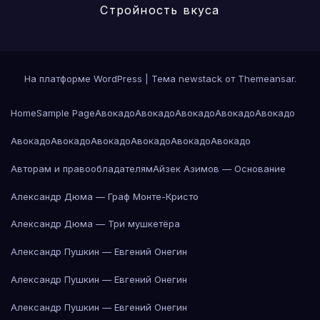
Стройность вкуса
На платформе WordPress
|
Тема newstack от
Themeansar
.
Home
Sample Page
Авокадо
Авокадо
Авокадо
Авокадо
Авокадо
Авокадо
Авокадо
Авокадо
Авокадо
Авокадо
Авокадо
Авторам и правообладателям
Айзек Азимов — Основание
Александр Дюма — Граф Монте-Кристо
Александр Дюма — Три мушкетёра
Александр Пушкин — Евгений Онегин
Александр Пушкин — Евгений Онегин
Александр Пушкин — Евгений Онегин