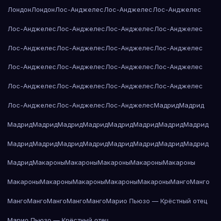
Лондон
Лондон
Лос-Анджелес
Лос-Анджелес
Лос-Анджелес
Лос-Анджелес
Лос-Анджелес
Лос-Анджелес
Лос-Анджелес
Лос-Анджелес
Лос-Анджелес
Лос-Анджелес
Лос-Анджелес
Лос-Анджелес
Лос-Анджелес
Лос-Анджелес
Лос-Анджелес
Лос-Анджелес
Лос-Анджелес
Лос-Анджелес
Лос-Анджелес
Лос-Анджелес
Лос-Анджелес
Лос-Анджелес
Мадрид
Мадрид
Мадрид
Мадрид
Мадрид
Мадрид
Мадрид
Мадрид
Мадрид
Мадрид
Мадрид
Мадрид
Мадрид
Мадрид
Мадрид
Мадрид
Мадрид
Мадрид
Мадрид
Макароны
Макароны
Макароны
Макароны
Макароны
Макароны
Макароны
Макароны
Макароны
Макароны
Манго
Манго
Манго
Манго
Манго
Манго
Манго
Марио Пьюзо — Крёстный отец
Марио Пьюзо — Крёстный отец