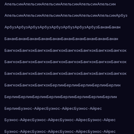
Апельсин
Апельсин
Апельсин
Апельсин
Апельсин
Апельсин
Апельсин
Апельсин
Апельсин
Апельсин
Апельсин
Апельсин
Арбуз
Арбуз
Арбуз
Арбуз
Арбуз
Арбуз
Арбуз
Арбуз
Арбуз
Банан
Банан
Банан
Банан
Банан
Банан
Банан
Банан
Банан
Банан
Банан
Банан
Бангкок
Бангкок
Бангкок
Бангкок
Бангкок
Бангкок
Бангкок
Бангкок
Бангкок
Бангкок
Бангкок
Бангкок
Бангкок
Бангкок
Бангкок
Бангкок
Бангкок
Бангкок
Бангкок
Бангкок
Бангкок
Бангкок
Бангкок
Бангкок
Бангкок
Бангкок
Бангкок
Берлин
Берлин
Берлин
Берлин
Берлин
Берлин
Берлин
Берлин
Берлин
Берлин
Берлин
Берлин
Берлин
Берлин
Буэнос-Айрес
Буэнос-Айрес
Буэнос-Айрес
Буэнос-Айрес
Буэнос-Айрес
Буэнос-Айрес
Буэнос-Айрес
Буэнос-Айрес
Буэнос-Айрес
Буэнос-Айрес
Буэнос-Айрес