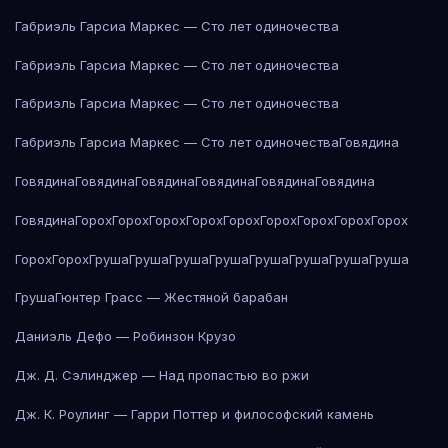
Габриэль Гарсиа Маркес — Сто лет одиночества
Габриэль Гарсиа Маркес — Сто лет одиночества
Габриэль Гарсиа Маркес — Сто лет одиночества
Габриэль Гарсиа Маркес — Сто лет одиночества
Говядина
Говядина
Говядина
Говядина
Говядина
Говядина
Говядина
Говядина
Горох
Горох
Горох
Горох
Горох
Горох
Горох
Горох
Горох
Горох
Горох
Груша
Груша
Груша
Груша
Груша
Груша
Груша
Груша
Груша
Гюнтер Грасс — Жестяной барабан
Даниэль Дефо — Робинзон Крузо
Дж. Д. Сэлинджер — Над пропастью во ржи
Дж. К. Роулинг — Гарри Поттер и философский камень