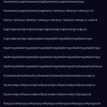
Калининград
Калининград
Калининград
Калининград
Калининград
Калининград
Капуста
Капуста
Капуста
Капуста
Капуста
Капуста
Капуста
Капуста
Капуста
Капуста
Карта сайта
Картофель
Картофель
Картофель
Картофель
Картофель
Картофель
Картофель
Кейптаун
Кейптаун
Кейптаун
Кейптаун
Кейптаун
Кейптаун
Кейптаун
Кейптаун
Кейптаун
Кейптаун
Кейптаун
Кейптаун
Кейптаун
Кейптаун
Кейптаун
Кейптаун
Кейптаун
Кейптаун
Кейптаун
Кейптаун
Кейптаун
Кейптаун
Кейптаун
Клубника
Клубника
Клубника
Клубника
Клубника
Клубника
Клубника
Красноярск
Красноярск
Красноярск
Красноярск
Красноярск
Красноярск
Красноярск
Красноярск
Красноярск
Красноярск
Кукуруза
Кукуруза
Кукуруза
Кукуруза
Кукуруза
Кукуруза
Кукуруза
Кукуруза