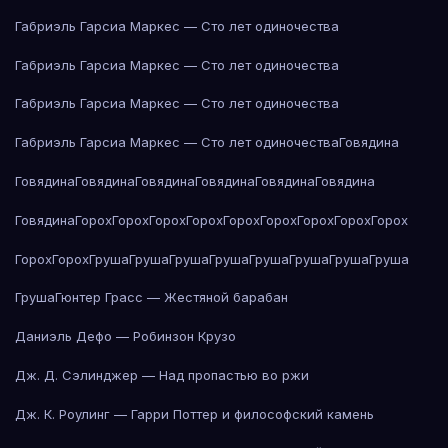
Габриэль Гарсиа Маркес — Сто лет одиночества
Габриэль Гарсиа Маркес — Сто лет одиночества
Габриэль Гарсиа Маркес — Сто лет одиночества
Габриэль Гарсиа Маркес — Сто лет одиночества
Говядина
Говядина
Говядина
Говядина
Говядина
Говядина
Говядина
Говядина
Горох
Горох
Горох
Горох
Горох
Горох
Горох
Горох
Горох
Горох
Горох
Груша
Груша
Груша
Груша
Груша
Груша
Груша
Груша
Груша
Гюнтер Грасс — Жестяной барабан
Даниэль Дефо — Робинзон Крузо
Дж. Д. Сэлинджер — Над пропастью во ржи
Дж. К. Роулинг — Гарри Поттер и философский камень