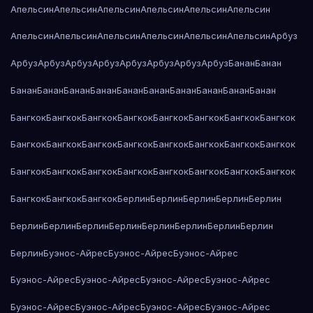
Апельсин
Апельсин
Апельсин
Апельсин
Апельсин
Апельсин
Апельсин
Апельсин
Апельсин
Апельсин
Апельсин
Апельсин
Арбуз
Арбуз
Арбуз
Арбуз
Арбуз
Арбуз
Арбуз
Арбуз
Арбуз
Банан
Банан
Банан
Банан
Банан
Банан
Банан
Банан
Банан
Банан
Банан
Банан
Бангкок
Бангкок
Бангкок
Бангкок
Бангкок
Бангкок
Бангкок
Бангкок
Бангкок
Бангкок
Бангкок
Бангкок
Бангкок
Бангкок
Бангкок
Бангкок
Бангкок
Бангкок
Бангкок
Бангкок
Бангкок
Бангкок
Бангкок
Бангкок
Бангкок
Бангкок
Бангкок
Берлин
Берлин
Берлин
Берлин
Берлин
Берлин
Берлин
Берлин
Берлин
Берлин
Берлин
Берлин
Берлин
Берлин
Буэнос-Айрес
Буэнос-Айрес
Буэнос-Айрес
Буэнос-Айрес
Буэнос-Айрес
Буэнос-Айрес
Буэнос-Айрес
Буэнос-Айрес
Буэнос-Айрес
Буэнос-Айрес
Буэнос-Айрес