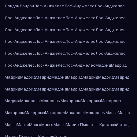
Лондон
Лондон
Лос-Анджелес
Лос-Анджелес
Лос-Анджелес
Лос-Анджелес
Лос-Анджелес
Лос-Анджелес
Лос-Анджелес
Лос-Анджелес
Лос-Анджелес
Лос-Анджелес
Лос-Анджелес
Лос-Анджелес
Лос-Анджелес
Лос-Анджелес
Лос-Анджелес
Лос-Анджелес
Лос-Анджелес
Лос-Анджелес
Лос-Анджелес
Лос-Анджелес
Лос-Анджелес
Лос-Анджелес
Мадрид
Мадрид
Мадрид
Мадрид
Мадрид
Мадрид
Мадрид
Мадрид
Мадрид
Мадрид
Мадрид
Мадрид
Мадрид
Мадрид
Мадрид
Мадрид
Мадрид
Мадрид
Мадрид
Макароны
Макароны
Макароны
Макароны
Макароны
Макароны
Макароны
Макароны
Макароны
Макароны
Манго
Манго
Манго
Манго
Манго
Манго
Манго
Марио Пьюзо — Крёстный отец
Марио Пьюзо — Крёстный отец