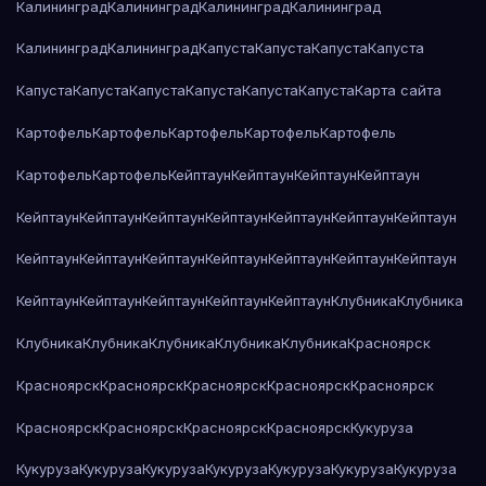
Калининград
Калининград
Калининград
Калининград
Калининград
Калининград
Капуста
Капуста
Капуста
Капуста
Капуста
Капуста
Капуста
Капуста
Капуста
Капуста
Карта сайта
Картофель
Картофель
Картофель
Картофель
Картофель
Картофель
Картофель
Кейптаун
Кейптаун
Кейптаун
Кейптаун
Кейптаун
Кейптаун
Кейптаун
Кейптаун
Кейптаун
Кейптаун
Кейптаун
Кейптаун
Кейптаун
Кейптаун
Кейптаун
Кейптаун
Кейптаун
Кейптаун
Кейптаун
Кейптаун
Кейптаун
Кейптаун
Кейптаун
Клубника
Клубника
Клубника
Клубника
Клубника
Клубника
Клубника
Красноярск
Красноярск
Красноярск
Красноярск
Красноярск
Красноярск
Красноярск
Красноярск
Красноярск
Красноярск
Кукуруза
Кукуруза
Кукуруза
Кукуруза
Кукуруза
Кукуруза
Кукуруза
Кукуруза