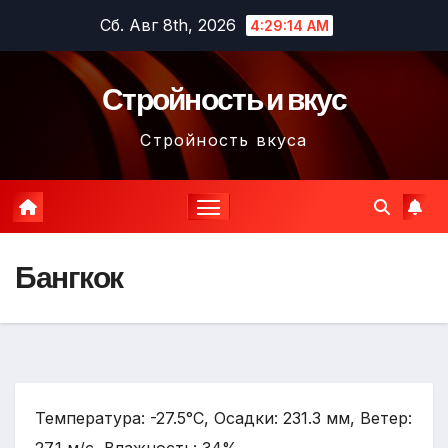
Перейти
Сб. Авг 8th, 2026
4:29:15 AM
к
содержимому
Стройность и вкус
Стройность вкуса
Бангкок
Температура: -27.5°C, Осадки: 231.3 мм, Ветер: