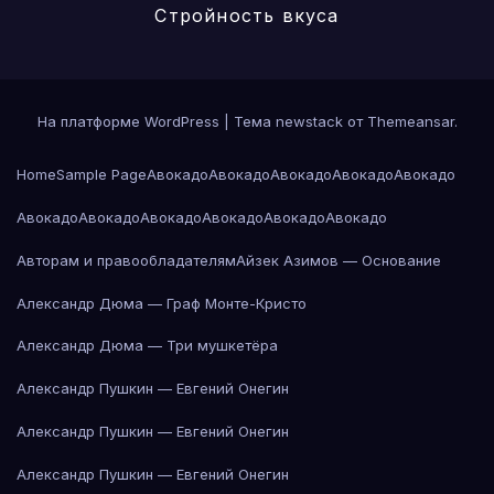
Стройность вкуса
На платформе WordPress
|
Тема newstack от
Themeansar
.
Home
Sample Page
Авокадо
Авокадо
Авокадо
Авокадо
Авокадо
Авокадо
Авокадо
Авокадо
Авокадо
Авокадо
Авокадо
Авторам и правообладателям
Айзек Азимов — Основание
Александр Дюма — Граф Монте-Кристо
Александр Дюма — Три мушкетёра
Александр Пушкин — Евгений Онегин
Александр Пушкин — Евгений Онегин
Александр Пушкин — Евгений Онегин