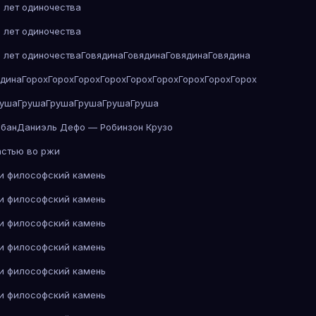
 лет одиночества
 лет одиночества
 лет одиночества
Говядина
Говядина
Говядина
Говядина
ядина
Горох
Горох
Горох
Горох
Горох
Горох
Горох
Горох
Горох
руша
Груша
Груша
Груша
Груша
Груша
абан
Даниэль Дефо — Робинзон Крузо
астью во ржи
 и философский камень
 и философский камень
 и философский камень
 и философский камень
 и философский камень
 и философский камень