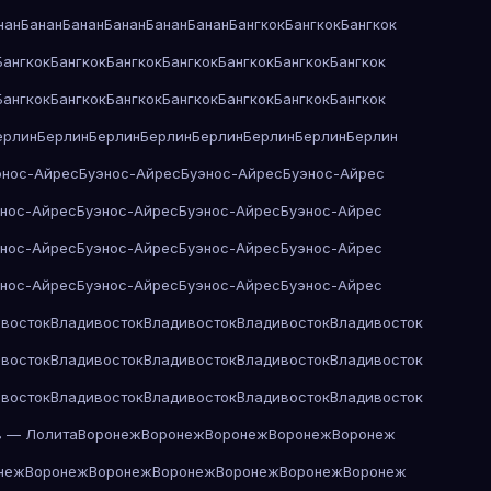
нан
Банан
Банан
Банан
Банан
Банан
Бангкок
Бангкок
Бангкок
Бангкок
Бангкок
Бангкок
Бангкок
Бангкок
Бангкок
Бангкок
Бангкок
Бангкок
Бангкок
Бангкок
Бангкок
Бангкок
Бангкок
ерлин
Берлин
Берлин
Берлин
Берлин
Берлин
Берлин
Берлин
энос-Айрес
Буэнос-Айрес
Буэнос-Айрес
Буэнос-Айрес
энос-Айрес
Буэнос-Айрес
Буэнос-Айрес
Буэнос-Айрес
энос-Айрес
Буэнос-Айрес
Буэнос-Айрес
Буэнос-Айрес
энос-Айрес
Буэнос-Айрес
Буэнос-Айрес
Буэнос-Айрес
восток
Владивосток
Владивосток
Владивосток
Владивосток
восток
Владивосток
Владивосток
Владивосток
Владивосток
восток
Владивосток
Владивосток
Владивосток
Владивосток
в — Лолита
Воронеж
Воронеж
Воронеж
Воронеж
Воронеж
неж
Воронеж
Воронеж
Воронеж
Воронеж
Воронеж
Воронеж