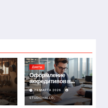
Диеты
Оформление
аккредитивов в
международной
23 МАРТА 2026
торговле
STUDIOHALLO_