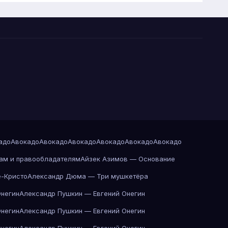
адо
Авокадо
Авокадо
Авокадо
Авокадо
Авокадо
Авокадо
ам и правообладателям
Айзек Азимов — Основание
-Кристо
Александр Дюма — Три мушкетёра
Онегин
Александр Пушкин — Евгений Онегин
Онегин
Александр Пушкин — Евгений Онегин