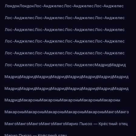
Лондон
Лондон
Лос-Анджелес
Лос-Анджелес
Лос-Анджелес
Лос-Анджелес
Лос-Анджелес
Лос-Анджелес
Лос-Анджелес
Лос-Анджелес
Лос-Анджелес
Лос-Анджелес
Лос-Анджелес
Лос-Анджелес
Лос-Анджелес
Лос-Анджелес
Лос-Анджелес
Лос-Анджелес
Лос-Анджелес
Лос-Анджелес
Лос-Анджелес
Лос-Анджелес
Лос-Анджелес
Лос-Анджелес
Мадрид
Мадрид
Мадрид
Мадрид
Мадрид
Мадрид
Мадрид
Мадрид
Мадрид
Мадрид
Мадрид
Мадрид
Мадрид
Мадрид
Мадрид
Мадрид
Мадрид
Мадрид
Мадрид
Макароны
Макароны
Макароны
Макароны
Макароны
Макароны
Макароны
Макароны
Макароны
Макароны
Манго
Манго
Манго
Манго
Манго
Манго
Манго
Марио Пьюзо — Крёстный отец
Марио Пьюзо — Крёстный отец