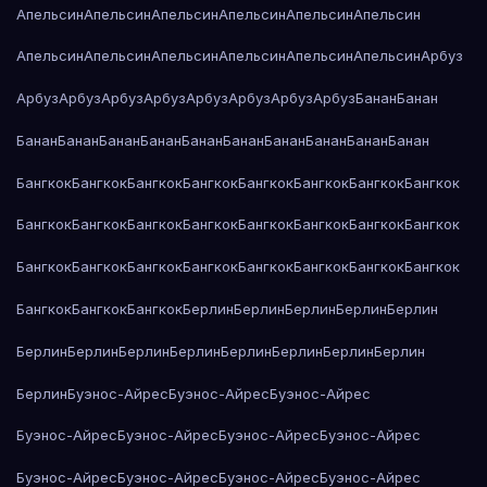
Апельсин
Апельсин
Апельсин
Апельсин
Апельсин
Апельсин
Апельсин
Апельсин
Апельсин
Апельсин
Апельсин
Апельсин
Арбуз
Арбуз
Арбуз
Арбуз
Арбуз
Арбуз
Арбуз
Арбуз
Арбуз
Банан
Банан
Банан
Банан
Банан
Банан
Банан
Банан
Банан
Банан
Банан
Банан
Бангкок
Бангкок
Бангкок
Бангкок
Бангкок
Бангкок
Бангкок
Бангкок
Бангкок
Бангкок
Бангкок
Бангкок
Бангкок
Бангкок
Бангкок
Бангкок
Бангкок
Бангкок
Бангкок
Бангкок
Бангкок
Бангкок
Бангкок
Бангкок
Бангкок
Бангкок
Бангкок
Берлин
Берлин
Берлин
Берлин
Берлин
Берлин
Берлин
Берлин
Берлин
Берлин
Берлин
Берлин
Берлин
Берлин
Буэнос-Айрес
Буэнос-Айрес
Буэнос-Айрес
Буэнос-Айрес
Буэнос-Айрес
Буэнос-Айрес
Буэнос-Айрес
Буэнос-Айрес
Буэнос-Айрес
Буэнос-Айрес
Буэнос-Айрес