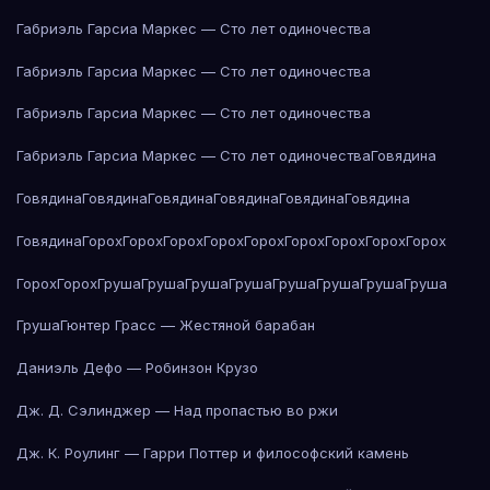
Габриэль Гарсиа Маркес — Сто лет одиночества
Габриэль Гарсиа Маркес — Сто лет одиночества
Габриэль Гарсиа Маркес — Сто лет одиночества
Габриэль Гарсиа Маркес — Сто лет одиночества
Говядина
Говядина
Говядина
Говядина
Говядина
Говядина
Говядина
Говядина
Горох
Горох
Горох
Горох
Горох
Горох
Горох
Горох
Горох
Горох
Горох
Груша
Груша
Груша
Груша
Груша
Груша
Груша
Груша
Груша
Гюнтер Грасс — Жестяной барабан
Даниэль Дефо — Робинзон Крузо
Дж. Д. Сэлинджер — Над пропастью во ржи
Дж. К. Роулинг — Гарри Поттер и философский камень