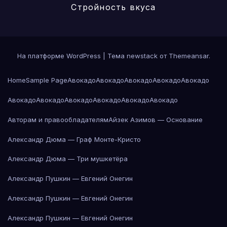
Стройность вкуса
На платформе WordPress
|
Тема newstack от
Themeansar
.
Home
Sample Page
Авокадо
Авокадо
Авокадо
Авокадо
Авокадо
Авокадо
Авокадо
Авокадо
Авокадо
Авокадо
Авокадо
Авторам и правообладателям
Айзек Азимов — Основание
Александр Дюма — Граф Монте-Кристо
Александр Дюма — Три мушкетёра
Александр Пушкин — Евгений Онегин
Александр Пушкин — Евгений Онегин
Александр Пушкин — Евгений Онегин