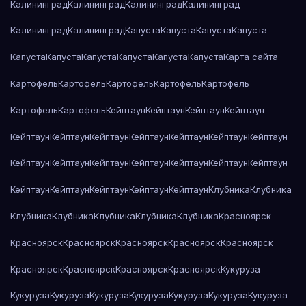
Калининград
Калининград
Калининград
Калининград
Калининград
Калининград
Капуста
Капуста
Капуста
Капуста
Капуста
Капуста
Капуста
Капуста
Капуста
Капуста
Карта сайта
Картофель
Картофель
Картофель
Картофель
Картофель
Картофель
Картофель
Кейптаун
Кейптаун
Кейптаун
Кейптаун
Кейптаун
Кейптаун
Кейптаун
Кейптаун
Кейптаун
Кейптаун
Кейптаун
Кейптаун
Кейптаун
Кейптаун
Кейптаун
Кейптаун
Кейптаун
Кейптаун
Кейптаун
Кейптаун
Кейптаун
Кейптаун
Кейптаун
Клубника
Клубника
Клубника
Клубника
Клубника
Клубника
Клубника
Красноярск
Красноярск
Красноярск
Красноярск
Красноярск
Красноярск
Красноярск
Красноярск
Красноярск
Красноярск
Кукуруза
Кукуруза
Кукуруза
Кукуруза
Кукуруза
Кукуруза
Кукуруза
Кукуруза