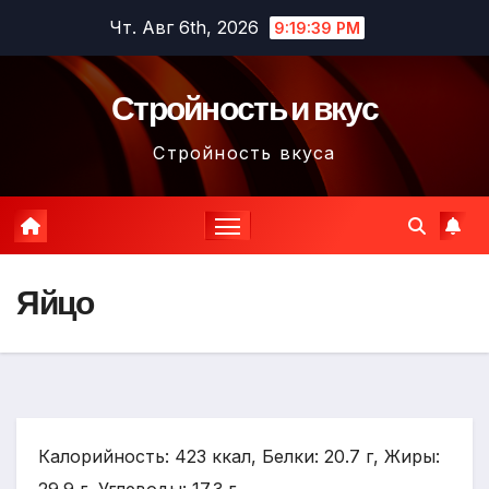
Перейти
Чт. Авг 6th, 2026
9:19:40 PM
к
содержимому
Стройность и вкус
Стройность вкуса
Яйцо
Калорийность: 423 ккал, Белки: 20.7 г, Жиры: