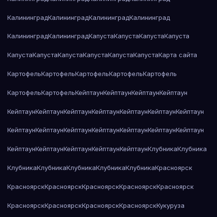
Калининград
Калининград
Калининград
Калининград
Калининград
Калининград
Капуста
Капуста
Капуста
Капуста
Капуста
Капуста
Капуста
Капуста
Капуста
Капуста
Карта сайта
Картофель
Картофель
Картофель
Картофель
Картофель
Картофель
Картофель
Кейптаун
Кейптаун
Кейптаун
Кейптаун
Кейптаун
Кейптаун
Кейптаун
Кейптаун
Кейптаун
Кейптаун
Кейптаун
Кейптаун
Кейптаун
Кейптаун
Кейптаун
Кейптаун
Кейптаун
Кейптаун
Кейптаун
Кейптаун
Кейптаун
Кейптаун
Кейптаун
Клубника
Клубника
Клубника
Клубника
Клубника
Клубника
Клубника
Красноярск
Красноярск
Красноярск
Красноярск
Красноярск
Красноярск
Красноярск
Красноярск
Красноярск
Красноярск
Кукуруза