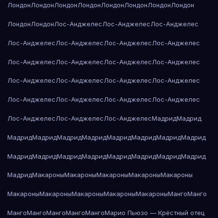
Лондон
Лондон
Лондон
Лондон
Лондон
Лондон
Лондон
Лондон
Лондон
Лондон
Лос-Анджелес
Лос-Анджелес
Лос-Анджелес
Лос-Анджелес
Лос-Анджелес
Лос-Анджелес
Лос-Анджелес
Лос-Анджелес
Лос-Анджелес
Лос-Анджелес
Лос-Анджелес
Лос-Анджелес
Лос-Анджелес
Лос-Анджелес
Лос-Анджелес
Лос-Анджелес
Лос-Анджелес
Лос-Анджелес
Лос-Анджелес
Лос-Анджелес
Лос-Анджелес
Лос-Анджелес
Мадрид
Мадрид
Мадрид
Мадрид
Мадрид
Мадрид
Мадрид
Мадрид
Мадрид
Мадрид
Мадрид
Мадрид
Мадрид
Мадрид
Мадрид
Мадрид
Мадрид
Мадрид
Мадрид
Макароны
Макароны
Макароны
Макароны
Макароны
Макароны
Макароны
Макароны
Макароны
Макароны
Манго
Манго
Манго
Манго
Манго
Манго
Манго
Марио Пьюзо — Крёстный отец