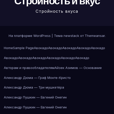
Стройность и вкус
Стройность вкуса
На платформе WordPress
|
Тема newstack от
Themeansar
.
Home
Sample Page
Авокадо
Авокадо
Авокадо
Авокадо
Авокадо
Авокадо
Авокадо
Авокадо
Авокадо
Авокадо
Авокадо
Авторам и правообладателям
Айзек Азимов — Основание
Александр Дюма — Граф Монте-Кристо
Александр Дюма — Три мушкетёра
Александр Пушкин — Евгений Онегин
Александр Пушкин — Евгений Онегин