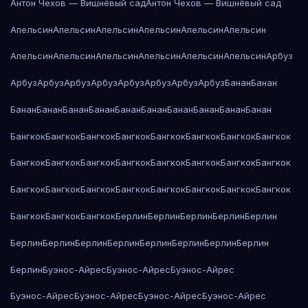
Антон Чехов — Вишнёвый сад
Антон Чехов — Вишнёвый сад
Апельсин
Апельсин
Апельсин
Апельсин
Апельсин
Апельсин
Апельсин
Апельсин
Апельсин
Апельсин
Апельсин
Апельсин
Арбуз
Арбуз
Арбуз
Арбуз
Арбуз
Арбуз
Арбуз
Арбуз
Арбуз
Банан
Банан
Банан
Банан
Банан
Банан
Банан
Банан
Банан
Банан
Банан
Банан
Бангкок
Бангкок
Бангкок
Бангкок
Бангкок
Бангкок
Бангкок
Бангкок
Бангкок
Бангкок
Бангкок
Бангкок
Бангкок
Бангкок
Бангкок
Бангкок
Бангкок
Бангкок
Бангкок
Бангкок
Бангкок
Бангкок
Бангкок
Бангкок
Бангкок
Бангкок
Бангкок
Берлин
Берлин
Берлин
Берлин
Берлин
Берлин
Берлин
Берлин
Берлин
Берлин
Берлин
Берлин
Берлин
Берлин
Буэнос-Айрес
Буэнос-Айрес
Буэнос-Айрес
Буэнос-Айрес
Буэнос-Айрес
Буэнос-Айрес
Буэнос-Айрес