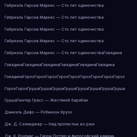
Габриэль Гарсиа Маркес — Сто лет одиночества
Габриэль Гарсиа Маркес — Сто лет одиночества
Габриэль Гарсиа Маркес — Сто лет одиночества
Габриэль Гарсиа Маркес — Сто лет одиночества
Габриэль Гарсиа Маркес — Сто лет одиночества
Говядина
Говядина
Говядина
Говядина
Говядина
Говядина
Говядина
Говядина
Горох
Горох
Горох
Горох
Горох
Горох
Горох
Горох
Горох
Горох
Горох
Груша
Груша
Груша
Груша
Груша
Груша
Груша
Груша
Груша
Гюнтер Грасс — Жестяной барабан
Даниэль Дефо — Робинзон Крузо
Дж. Д. Сэлинджер — Над пропастью во ржи
Дж. К. Роулинг — Гарри Поттер и философский камень