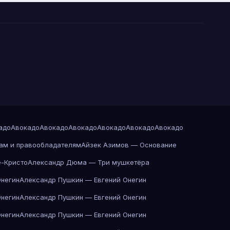
адо
Авокадо
Авокадо
Авокадо
Авокадо
Авокадо
Авокадо
ам и правообладателям
Айзек Азимов — Основание
-Кристо
Александр Дюма — Три мушкетёра
Онегин
Александр Пушкин — Евгений Онегин
Онегин
Александр Пушкин — Евгений Онегин
Онегин
Александр Пушкин — Евгений Онегин