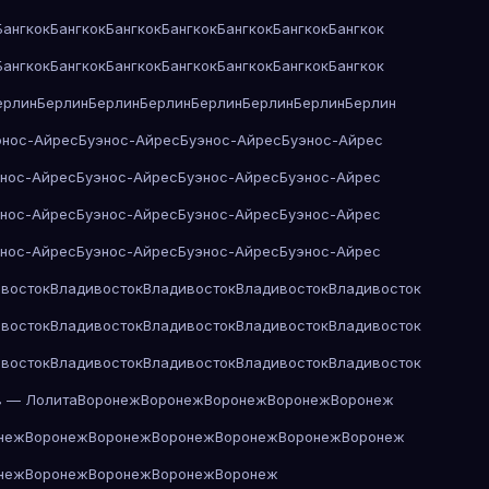
Бангкок
Бангкок
Бангкок
Бангкок
Бангкок
Бангкок
Бангкок
Бангкок
Бангкок
Бангкок
Бангкок
Бангкок
Бангкок
Бангкок
ерлин
Берлин
Берлин
Берлин
Берлин
Берлин
Берлин
Берлин
энос-Айрес
Буэнос-Айрес
Буэнос-Айрес
Буэнос-Айрес
энос-Айрес
Буэнос-Айрес
Буэнос-Айрес
Буэнос-Айрес
энос-Айрес
Буэнос-Айрес
Буэнос-Айрес
Буэнос-Айрес
энос-Айрес
Буэнос-Айрес
Буэнос-Айрес
Буэнос-Айрес
восток
Владивосток
Владивосток
Владивосток
Владивосток
восток
Владивосток
Владивосток
Владивосток
Владивосток
восток
Владивосток
Владивосток
Владивосток
Владивосток
в — Лолита
Воронеж
Воронеж
Воронеж
Воронеж
Воронеж
неж
Воронеж
Воронеж
Воронеж
Воронеж
Воронеж
Воронеж
неж
Воронеж
Воронеж
Воронеж
Воронеж