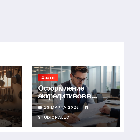
Диеты
Оформление
аккредитивов в
международной
23 МАРТА 2026
торговле
STUDIOHALLO_