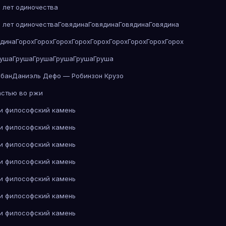
 лет одиночества
 лет одиночества
Говядина
Говядина
Говядина
Говядина
ядина
Горох
Горох
Горох
Горох
Горох
Горох
Горох
Горох
Горох
руша
Груша
Груша
Груша
Груша
Груша
абан
Даниэль Дефо — Робинзон Крузо
астью во ржи
 и философский камень
 и философский камень
 и философский камень
 и философский камень
 и философский камень
 и философский камень
 и философский камень