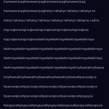
Калининград
Калининград
Калининград
Калининград
Калининград
Калининград
Капуста
Капуста
Капуста
Капуста
Капуста
Капуста
Капуста
Капуста
Капуста
Капуста
Карта сайта
Картофель
Картофель
Картофель
Картофель
Картофель
Картофель
Картофель
Кейптаун
Кейптаун
Кейптаун
Кейптаун
Кейптаун
Кейптаун
Кейптаун
Кейптаун
Кейптаун
Кейптаун
Кейптаун
Кейптаун
Кейптаун
Кейптаун
Кейптаун
Кейптаун
Кейптаун
Кейптаун
Кейптаун
Кейптаун
Кейптаун
Кейптаун
Кейптаун
Клубника
Клубника
Клубника
Клубника
Клубника
Клубника
Клубника
Красноярск
Красноярск
Красноярск
Красноярск
Красноярск
Красноярск
Красноярск
Красноярск
Красноярск
Красноярск
Кукуруза
Кукуруза
Кукуруза
Кукуруза
Кукуруза
Кукуруза
Кукуруза
Кукуруза