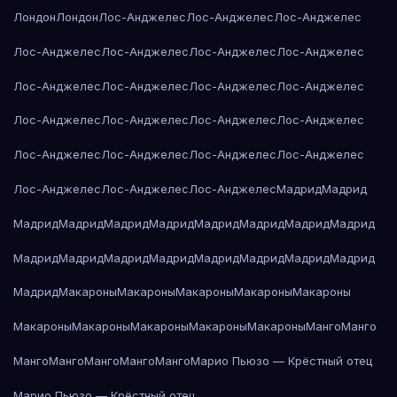
Лондон
Лондон
Лос-Анджелес
Лос-Анджелес
Лос-Анджелес
Лос-Анджелес
Лос-Анджелес
Лос-Анджелес
Лос-Анджелес
Лос-Анджелес
Лос-Анджелес
Лос-Анджелес
Лос-Анджелес
Лос-Анджелес
Лос-Анджелес
Лос-Анджелес
Лос-Анджелес
Лос-Анджелес
Лос-Анджелес
Лос-Анджелес
Лос-Анджелес
Лос-Анджелес
Лос-Анджелес
Лос-Анджелес
Мадрид
Мадрид
Мадрид
Мадрид
Мадрид
Мадрид
Мадрид
Мадрид
Мадрид
Мадрид
Мадрид
Мадрид
Мадрид
Мадрид
Мадрид
Мадрид
Мадрид
Мадрид
Мадрид
Макароны
Макароны
Макароны
Макароны
Макароны
Макароны
Макароны
Макароны
Макароны
Макароны
Манго
Манго
Манго
Манго
Манго
Манго
Манго
Марио Пьюзо — Крёстный отец
Марио Пьюзо — Крёстный отец