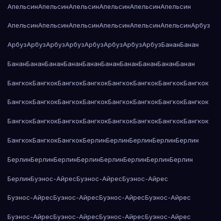
Апельсин
Апельсин
Апельсин
Апельсин
Апельсин
Апельсин
Апельсин
Апельсин
Апельсин
Апельсин
Апельсин
Апельсин
Арбуз
Арбуз
Арбуз
Арбуз
Арбуз
Арбуз
Арбуз
Арбуз
Арбуз
Банан
Банан
Банан
Банан
Банан
Банан
Банан
Банан
Банан
Банан
Банан
Банан
Бангкок
Бангкок
Бангкок
Бангкок
Бангкок
Бангкок
Бангкок
Бангкок
Бангкок
Бангкок
Бангкок
Бангкок
Бангкок
Бангкок
Бангкок
Бангкок
Бангкок
Бангкок
Бангкок
Бангкок
Бангкок
Бангкок
Бангкок
Бангкок
Бангкок
Бангкок
Бангкок
Берлин
Берлин
Берлин
Берлин
Берлин
Берлин
Берлин
Берлин
Берлин
Берлин
Берлин
Берлин
Берлин
Берлин
Буэнос-Айрес
Буэнос-Айрес
Буэнос-Айрес
Буэнос-Айрес
Буэнос-Айрес
Буэнос-Айрес
Буэнос-Айрес
Буэнос-Айрес
Буэнос-Айрес
Буэнос-Айрес
Буэнос-Айрес