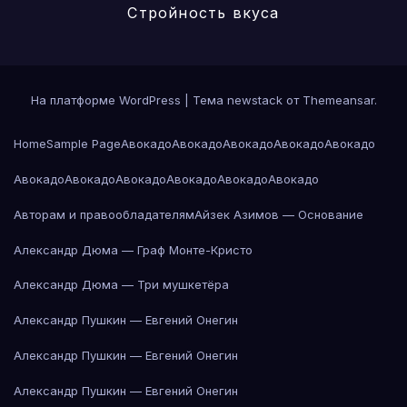
Стройность вкуса
На платформе WordPress
|
Тема newstack от
Themeansar
.
Home
Sample Page
Авокадо
Авокадо
Авокадо
Авокадо
Авокадо
Авокадо
Авокадо
Авокадо
Авокадо
Авокадо
Авокадо
Авторам и правообладателям
Айзек Азимов — Основание
Александр Дюма — Граф Монте-Кристо
Александр Дюма — Три мушкетёра
Александр Пушкин — Евгений Онегин
Александр Пушкин — Евгений Онегин
Александр Пушкин — Евгений Онегин