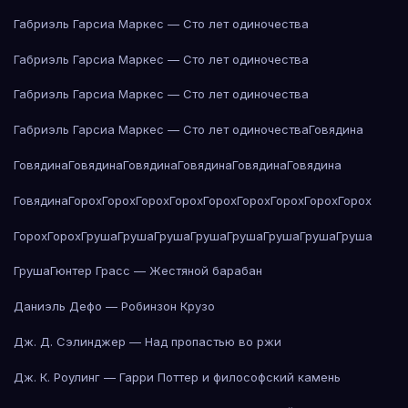
Габриэль Гарсиа Маркес — Сто лет одиночества
Габриэль Гарсиа Маркес — Сто лет одиночества
Габриэль Гарсиа Маркес — Сто лет одиночества
Габриэль Гарсиа Маркес — Сто лет одиночества
Говядина
Говядина
Говядина
Говядина
Говядина
Говядина
Говядина
Говядина
Горох
Горох
Горох
Горох
Горох
Горох
Горох
Горох
Горох
Горох
Горох
Груша
Груша
Груша
Груша
Груша
Груша
Груша
Груша
Груша
Гюнтер Грасс — Жестяной барабан
Даниэль Дефо — Робинзон Крузо
Дж. Д. Сэлинджер — Над пропастью во ржи
Дж. К. Роулинг — Гарри Поттер и философский камень