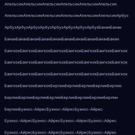
Апельсин
Апельсин
Апельсин
Апельсин
Апельсин
Апельсин
Апельсин
Апельсин
Апельсин
Апельсин
Апельсин
Апельсин
Арбуз
Арбуз
Арбуз
Арбуз
Арбуз
Арбуз
Арбуз
Арбуз
Арбуз
Банан
Банан
Банан
Банан
Банан
Банан
Банан
Банан
Банан
Банан
Банан
Банан
Бангкок
Бангкок
Бангкок
Бангкок
Бангкок
Бангкок
Бангкок
Бангкок
Бангкок
Бангкок
Бангкок
Бангкок
Бангкок
Бангкок
Бангкок
Бангкок
Бангкок
Бангкок
Бангкок
Бангкок
Бангкок
Бангкок
Бангкок
Бангкок
Бангкок
Бангкок
Бангкок
Берлин
Берлин
Берлин
Берлин
Берлин
Берлин
Берлин
Берлин
Берлин
Берлин
Берлин
Берлин
Берлин
Берлин
Буэнос-Айрес
Буэнос-Айрес
Буэнос-Айрес
Буэнос-Айрес
Буэнос-Айрес
Буэнос-Айрес
Буэнос-Айрес
Буэнос-Айрес
Буэнос-Айрес
Буэнос-Айрес
Буэнос-Айрес