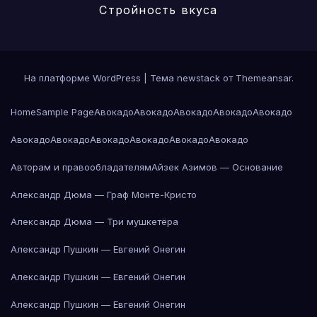
Стройность вкуса
На платформе WordPress
|
Тема newstack от
Themeansar
.
Home
Sample Page
Авокадо
Авокадо
Авокадо
Авокадо
Авокадо
Авокадо
Авокадо
Авокадо
Авокадо
Авокадо
Авокадо
Авторам и правообладателям
Айзек Азимов — Основание
Александр Дюма — Граф Монте-Кристо
Александр Дюма — Три мушкетёра
Александр Пушкин — Евгений Онегин
Александр Пушкин — Евгений Онегин
Александр Пушкин — Евгений Онегин