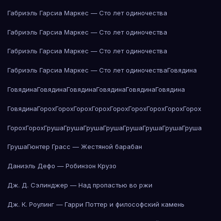
Габриэль Гарсиа Маркес — Сто лет одиночества
Габриэль Гарсиа Маркес — Сто лет одиночества
Габриэль Гарсиа Маркес — Сто лет одиночества
Габриэль Гарсиа Маркес — Сто лет одиночества
Говядина
Говядина
Говядина
Говядина
Говядина
Говядина
Говядина
Говядина
Горох
Горох
Горох
Горох
Горох
Горох
Горох
Горох
Горох
Горох
Горох
Груша
Груша
Груша
Груша
Груша
Груша
Груша
Груша
Груша
Гюнтер Грасс — Жестяной барабан
Даниэль Дефо — Робинзон Крузо
Дж. Д. Сэлинджер — Над пропастью во ржи
Дж. К. Роулинг — Гарри Поттер и философский камень