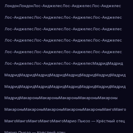
Лондон
Лондон
Лос-Анджелес
Лос-Анджелес
Лос-Анджелес
Лос-Анджелес
Лос-Анджелес
Лос-Анджелес
Лос-Анджелес
Лос-Анджелес
Лос-Анджелес
Лос-Анджелес
Лос-Анджелес
Лос-Анджелес
Лос-Анджелес
Лос-Анджелес
Лос-Анджелес
Лос-Анджелес
Лос-Анджелес
Лос-Анджелес
Лос-Анджелес
Лос-Анджелес
Лос-Анджелес
Лос-Анджелес
Мадрид
Мадрид
Мадрид
Мадрид
Мадрид
Мадрид
Мадрид
Мадрид
Мадрид
Мадрид
Мадрид
Мадрид
Мадрид
Мадрид
Мадрид
Мадрид
Мадрид
Мадрид
Мадрид
Макароны
Макароны
Макароны
Макароны
Макароны
Макароны
Макароны
Макароны
Макароны
Макароны
Манго
Манго
Манго
Манго
Манго
Манго
Манго
Марио Пьюзо — Крёстный отец
Марио Пьюзо — Крёстный отец