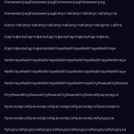
Калининград
Калининград
Калининград
Калининград
Калининград
Калининград
Капуста
Капуста
Капуста
Капуста
Капуста
Капуста
Капуста
Капуста
Капуста
Капуста
Карта сайта
Картофель
Картофель
Картофель
Картофель
Картофель
Картофель
Картофель
Кейптаун
Кейптаун
Кейптаун
Кейптаун
Кейптаун
Кейптаун
Кейптаун
Кейптаун
Кейптаун
Кейптаун
Кейптаун
Кейптаун
Кейптаун
Кейптаун
Кейптаун
Кейптаун
Кейптаун
Кейптаун
Кейптаун
Кейптаун
Кейптаун
Кейптаун
Кейптаун
Клубника
Клубника
Клубника
Клубника
Клубника
Клубника
Клубника
Красноярск
Красноярск
Красноярск
Красноярск
Красноярск
Красноярск
Красноярск
Красноярск
Красноярск
Красноярск
Кукуруза
Кукуруза
Кукуруза
Кукуруза
Кукуруза
Кукуруза
Кукуруза
Кукуруза