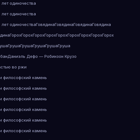
 лет одиночества
 лет одиночества
 лет одиночества
Говядина
Говядина
Говядина
Говядина
ядина
Горох
Горох
Горох
Горох
Горох
Горох
Горох
Горох
Горох
руша
Груша
Груша
Груша
Груша
Груша
абан
Даниэль Дефо — Робинзон Крузо
астью во ржи
 и философский камень
 и философский камень
 и философский камень
 и философский камень
 и философский камень
 и философский камень