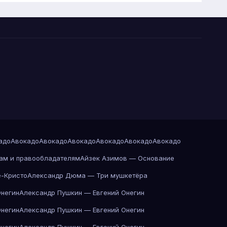
адо
Авокадо
Авокадо
Авокадо
Авокадо
Авокадо
Авокадо
ам и правообладателям
Айзек Азимов — Основание
-Кристо
Александр Дюма — Три мушкетёра
Онегин
Александр Пушкин — Евгений Онегин
Онегин
Александр Пушкин — Евгений Онегин