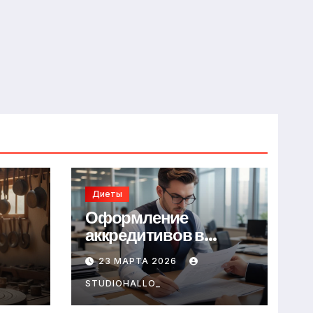
Диеты
Оформление
аккредитивов в
международной
23 МАРТА 2026
торговле
STUDIOHALLO_