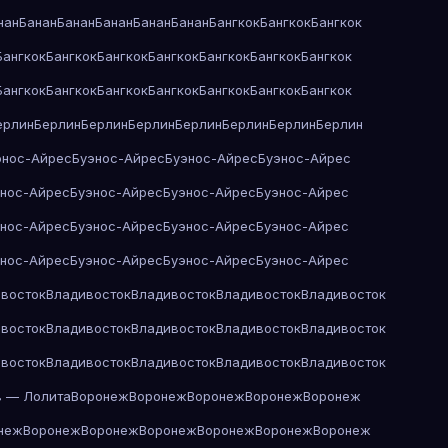
нан
Банан
Банан
Банан
Банан
Банан
Бангкок
Бангкок
Бангкок
Бангкок
Бангкок
Бангкок
Бангкок
Бангкок
Бангкок
Бангкок
Бангкок
Бангкок
Бангкок
Бангкок
Бангкок
Бангкок
Бангкок
ерлин
Берлин
Берлин
Берлин
Берлин
Берлин
Берлин
Берлин
энос-Айрес
Буэнос-Айрес
Буэнос-Айрес
Буэнос-Айрес
энос-Айрес
Буэнос-Айрес
Буэнос-Айрес
Буэнос-Айрес
энос-Айрес
Буэнос-Айрес
Буэнос-Айрес
Буэнос-Айрес
энос-Айрес
Буэнос-Айрес
Буэнос-Айрес
Буэнос-Айрес
восток
Владивосток
Владивосток
Владивосток
Владивосток
восток
Владивосток
Владивосток
Владивосток
Владивосток
восток
Владивосток
Владивосток
Владивосток
Владивосток
в — Лолита
Воронеж
Воронеж
Воронеж
Воронеж
Воронеж
неж
Воронеж
Воронеж
Воронеж
Воронеж
Воронеж
Воронеж