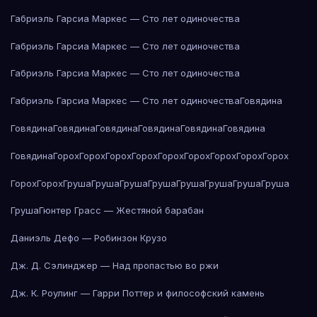
Габриэль Гарсиа Маркес — Сто лет одиночества
Габриэль Гарсиа Маркес — Сто лет одиночества
Габриэль Гарсиа Маркес — Сто лет одиночества
Габриэль Гарсиа Маркес — Сто лет одиночества
Говядина
Говядина
Говядина
Говядина
Говядина
Говядина
Говядина
Говядина
Горох
Горох
Горох
Горох
Горох
Горох
Горох
Горох
Горох
Горох
Горох
Груша
Груша
Груша
Груша
Груша
Груша
Груша
Груша
Груша
Гюнтер Грасс — Жестяной барабан
Даниэль Дефо — Робинзон Крузо
Дж. Д. Сэлинджер — Над пропастью во ржи
Дж. К. Роулинг — Гарри Поттер и философский камень