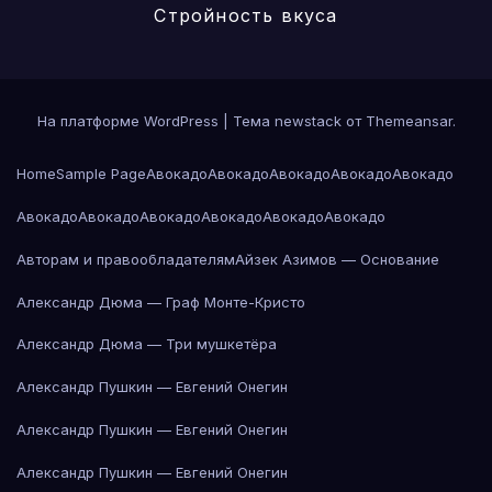
Стройность вкуса
На платформе WordPress
|
Тема newstack от
Themeansar
.
Home
Sample Page
Авокадо
Авокадо
Авокадо
Авокадо
Авокадо
Авокадо
Авокадо
Авокадо
Авокадо
Авокадо
Авокадо
Авторам и правообладателям
Айзек Азимов — Основание
Александр Дюма — Граф Монте-Кристо
Александр Дюма — Три мушкетёра
Александр Пушкин — Евгений Онегин
Александр Пушкин — Евгений Онегин
Александр Пушкин — Евгений Онегин