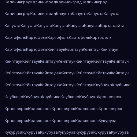
Калининград
Калининград
Калининград
Калининград
Калининград
Калининград
Капуста
Капуста
Капуста
Капуста
Капуста
Капуста
Капуста
Капуста
Капуста
Капуста
Карта сайта
Картофель
Картофель
Картофель
Картофель
Картофель
Картофель
Картофель
Кейптаун
Кейптаун
Кейптаун
Кейптаун
Кейптаун
Кейптаун
Кейптаун
Кейптаун
Кейптаун
Кейптаун
Кейптаун
Кейптаун
Кейптаун
Кейптаун
Кейптаун
Кейптаун
Кейптаун
Кейптаун
Кейптаун
Кейптаун
Кейптаун
Кейптаун
Кейптаун
Клубника
Клубника
Клубника
Клубника
Клубника
Клубника
Клубника
Красноярск
Красноярск
Красноярск
Красноярск
Красноярск
Красноярск
Красноярск
Красноярск
Красноярск
Красноярск
Кукуруза
Кукуруза
Кукуруза
Кукуруза
Кукуруза
Кукуруза
Кукуруза
Кукуруза