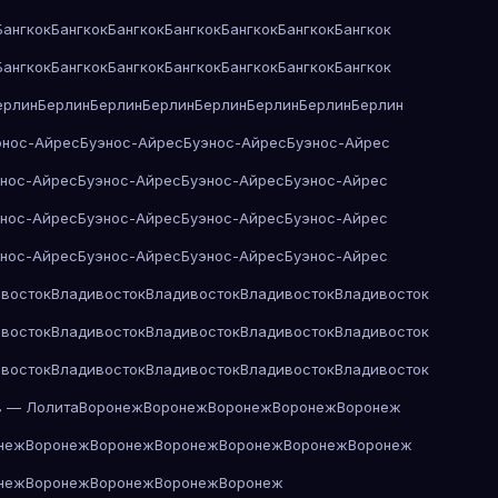
Бангкок
Бангкок
Бангкок
Бангкок
Бангкок
Бангкок
Бангкок
Бангкок
Бангкок
Бангкок
Бангкок
Бангкок
Бангкок
Бангкок
ерлин
Берлин
Берлин
Берлин
Берлин
Берлин
Берлин
Берлин
энос-Айрес
Буэнос-Айрес
Буэнос-Айрес
Буэнос-Айрес
энос-Айрес
Буэнос-Айрес
Буэнос-Айрес
Буэнос-Айрес
энос-Айрес
Буэнос-Айрес
Буэнос-Айрес
Буэнос-Айрес
энос-Айрес
Буэнос-Айрес
Буэнос-Айрес
Буэнос-Айрес
восток
Владивосток
Владивосток
Владивосток
Владивосток
восток
Владивосток
Владивосток
Владивосток
Владивосток
восток
Владивосток
Владивосток
Владивосток
Владивосток
в — Лолита
Воронеж
Воронеж
Воронеж
Воронеж
Воронеж
неж
Воронеж
Воронеж
Воронеж
Воронеж
Воронеж
Воронеж
неж
Воронеж
Воронеж
Воронеж
Воронеж