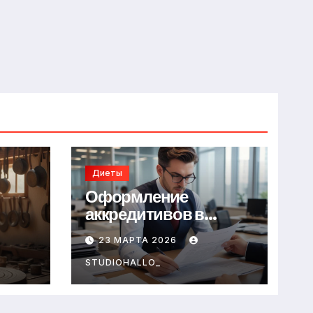
Диеты
Оформление
аккредитивов в
международной
23 МАРТА 2026
торговле
STUDIOHALLO_