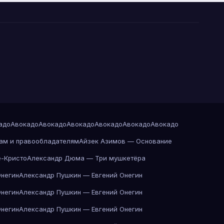
адо
Авокадо
Авокадо
Авокадо
Авокадо
Авокадо
Авокадо
ам и правообладателям
Айзек Азимов — Основание
-Кристо
Александр Дюма — Три мушкетёра
Онегин
Александр Пушкин — Евгений Онегин
Онегин
Александр Пушкин — Евгений Онегин
Онегин
Александр Пушкин — Евгений Онегин