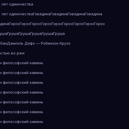
 лет одиночества
 лет одиночества
Говядина
Говядина
Говядина
Говядина
ядина
Горох
Горох
Горох
Горох
Горох
Горох
Горох
Горох
Горох
руша
Груша
Груша
Груша
Груша
Груша
абан
Даниэль Дефо — Робинзон Крузо
астью во ржи
 и философский камень
 и философский камень
 и философский камень
 и философский камень
 и философский камень
 и философский камень
 и философский камень