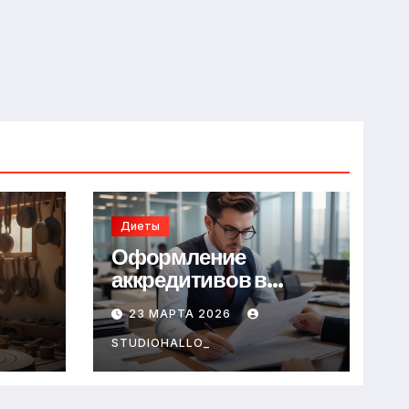
Диеты
Оформление
аккредитивов в
международной
23 МАРТА 2026
торговле
STUDIOHALLO_