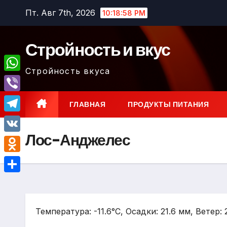
Перейти
Пт. Авг 7th, 2026
10:18:59 PM
к
содержимому
Стройность и вкус
Стройность вкуса
W
h
V
ГЛАВНАЯ
ПРОДУКТЫ ПИТАНИЯ
a
i
T
t
b
Лос-Анджелес
e
V
s
e
l
K
A
O
r
e
p
d
О
g
p
n
т
r
o
Температура: -11.6°C, Осадки: 21.6 мм, Ветер:
п
a
k