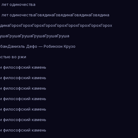
 лет одиночества
 лет одиночества
Говядина
Говядина
Говядина
Говядина
ядина
Горох
Горох
Горох
Горох
Горох
Горох
Горох
Горох
Горох
руша
Груша
Груша
Груша
Груша
Груша
абан
Даниэль Дефо — Робинзон Крузо
астью во ржи
 и философский камень
 и философский камень
 и философский камень
 и философский камень
 и философский камень
 и философский камень
 и философский камень