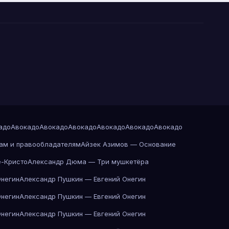
адо
Авокадо
Авокадо
Авокадо
Авокадо
Авокадо
Авокадо
ам и правообладателям
Айзек Азимов — Основание
-Кристо
Александр Дюма — Три мушкетёра
Онегин
Александр Пушкин — Евгений Онегин
Онегин
Александр Пушкин — Евгений Онегин
Онегин
Александр Пушкин — Евгений Онегин