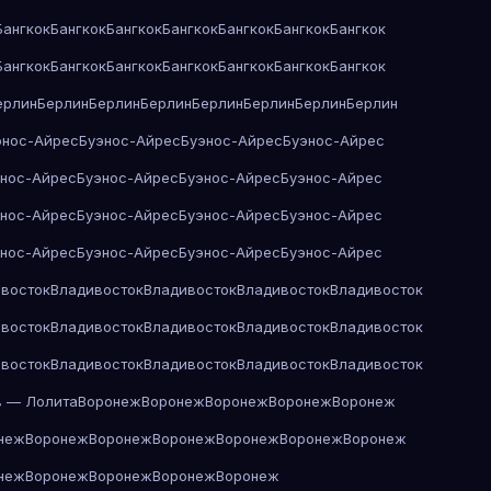
Бангкок
Бангкок
Бангкок
Бангкок
Бангкок
Бангкок
Бангкок
Бангкок
Бангкок
Бангкок
Бангкок
Бангкок
Бангкок
Бангкок
ерлин
Берлин
Берлин
Берлин
Берлин
Берлин
Берлин
Берлин
энос-Айрес
Буэнос-Айрес
Буэнос-Айрес
Буэнос-Айрес
энос-Айрес
Буэнос-Айрес
Буэнос-Айрес
Буэнос-Айрес
энос-Айрес
Буэнос-Айрес
Буэнос-Айрес
Буэнос-Айрес
энос-Айрес
Буэнос-Айрес
Буэнос-Айрес
Буэнос-Айрес
восток
Владивосток
Владивосток
Владивосток
Владивосток
восток
Владивосток
Владивосток
Владивосток
Владивосток
восток
Владивосток
Владивосток
Владивосток
Владивосток
в — Лолита
Воронеж
Воронеж
Воронеж
Воронеж
Воронеж
неж
Воронеж
Воронеж
Воронеж
Воронеж
Воронеж
Воронеж
неж
Воронеж
Воронеж
Воронеж
Воронеж