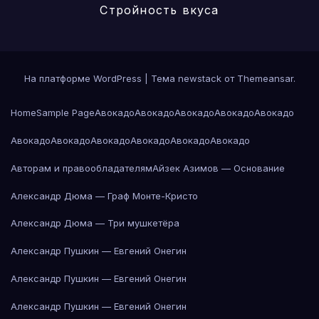
Стройность вкуса
На платформе WordPress
|
Тема newstack от
Themeansar
.
Home
Sample Page
Авокадо
Авокадо
Авокадо
Авокадо
Авокадо
Авокадо
Авокадо
Авокадо
Авокадо
Авокадо
Авокадо
Авторам и правообладателям
Айзек Азимов — Основание
Александр Дюма — Граф Монте-Кристо
Александр Дюма — Три мушкетёра
Александр Пушкин — Евгений Онегин
Александр Пушкин — Евгений Онегин
Александр Пушкин — Евгений Онегин