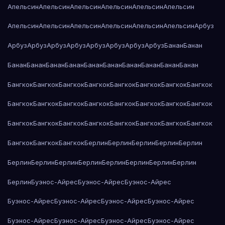
Апельсин
Апельсин
Апельсин
Апельсин
Апельсин
Апельсин
Апельсин
Апельсин
Апельсин
Апельсин
Апельсин
Апельсин
Арбуз
Арбуз
Арбуз
Арбуз
Арбуз
Арбуз
Арбуз
Арбуз
Арбуз
Банан
Банан
Банан
Банан
Банан
Банан
Банан
Банан
Банан
Банан
Банан
Банан
Бангкок
Бангкок
Бангкок
Бангкок
Бангкок
Бангкок
Бангкок
Бангкок
Бангкок
Бангкок
Бангкок
Бангкок
Бангкок
Бангкок
Бангкок
Бангкок
Бангкок
Бангкок
Бангкок
Бангкок
Бангкок
Бангкок
Бангкок
Бангкок
Бангкок
Бангкок
Бангкок
Берлин
Берлин
Берлин
Берлин
Берлин
Берлин
Берлин
Берлин
Берлин
Берлин
Берлин
Берлин
Берлин
Берлин
Буэнос-Айрес
Буэнос-Айрес
Буэнос-Айрес
Буэнос-Айрес
Буэнос-Айрес
Буэнос-Айрес
Буэнос-Айрес
Буэнос-Айрес
Буэнос-Айрес
Буэнос-Айрес
Буэнос-Айрес