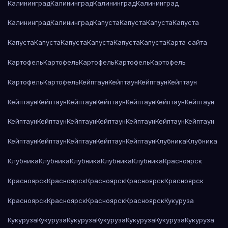
Калининград
Калининград
Калининград
Калининград
Калининград
Калининград
Капуста
Капуста
Капуста
Капуста
Капуста
Капуста
Капуста
Капуста
Капуста
Капуста
Карта сайта
Картофель
Картофель
Картофель
Картофель
Картофель
Картофель
Картофель
Кейптаун
Кейптаун
Кейптаун
Кейптаун
Кейптаун
Кейптаун
Кейптаун
Кейптаун
Кейптаун
Кейптаун
Кейптаун
Кейптаун
Кейптаун
Кейптаун
Кейптаун
Кейптаун
Кейптаун
Кейптаун
Кейптаун
Кейптаун
Кейптаун
Кейптаун
Кейптаун
Клубника
Клубника
Клубника
Клубника
Клубника
Клубника
Клубника
Красноярск
Красноярск
Красноярск
Красноярск
Красноярск
Красноярск
Красноярск
Красноярск
Красноярск
Красноярск
Кукуруза
Кукуруза
Кукуруза
Кукуруза
Кукуруза
Кукуруза
Кукуруза
Кукуруза