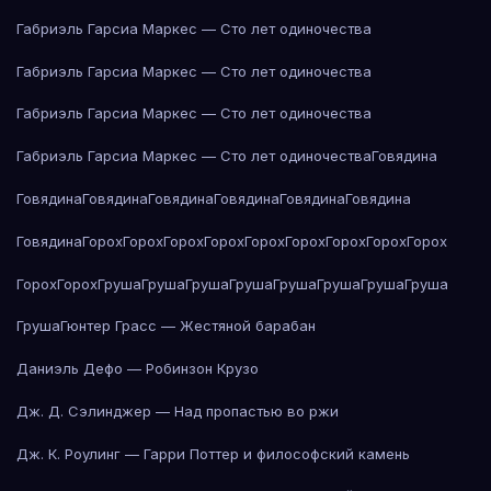
Габриэль Гарсиа Маркес — Сто лет одиночества
Габриэль Гарсиа Маркес — Сто лет одиночества
Габриэль Гарсиа Маркес — Сто лет одиночества
Габриэль Гарсиа Маркес — Сто лет одиночества
Говядина
Говядина
Говядина
Говядина
Говядина
Говядина
Говядина
Говядина
Горох
Горох
Горох
Горох
Горох
Горох
Горох
Горох
Горох
Горох
Горох
Груша
Груша
Груша
Груша
Груша
Груша
Груша
Груша
Груша
Гюнтер Грасс — Жестяной барабан
Даниэль Дефо — Робинзон Крузо
Дж. Д. Сэлинджер — Над пропастью во ржи
Дж. К. Роулинг — Гарри Поттер и философский камень