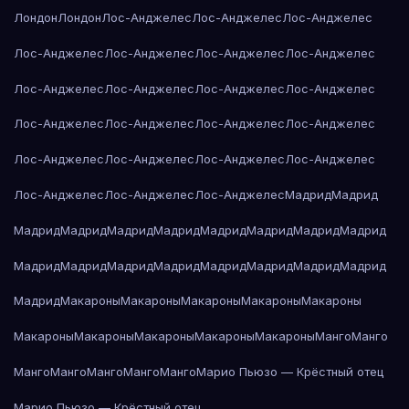
Лондон
Лондон
Лос-Анджелес
Лос-Анджелес
Лос-Анджелес
Лос-Анджелес
Лос-Анджелес
Лос-Анджелес
Лос-Анджелес
Лос-Анджелес
Лос-Анджелес
Лос-Анджелес
Лос-Анджелес
Лос-Анджелес
Лос-Анджелес
Лос-Анджелес
Лос-Анджелес
Лос-Анджелес
Лос-Анджелес
Лос-Анджелес
Лос-Анджелес
Лос-Анджелес
Лос-Анджелес
Лос-Анджелес
Мадрид
Мадрид
Мадрид
Мадрид
Мадрид
Мадрид
Мадрид
Мадрид
Мадрид
Мадрид
Мадрид
Мадрид
Мадрид
Мадрид
Мадрид
Мадрид
Мадрид
Мадрид
Мадрид
Макароны
Макароны
Макароны
Макароны
Макароны
Макароны
Макароны
Макароны
Макароны
Макароны
Манго
Манго
Манго
Манго
Манго
Манго
Манго
Марио Пьюзо — Крёстный отец
Марио Пьюзо — Крёстный отец