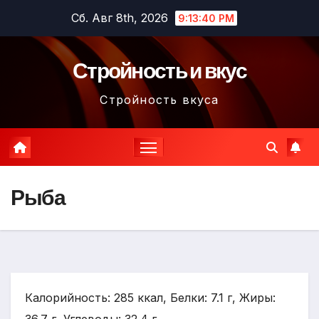
Перейти
Сб. Авг 8th, 2026
9:13:41 PM
к
содержимому
Стройность и вкус
Стройность вкуса
Рыба
Калорийность: 285 ккал, Белки: 7.1 г, Жиры: