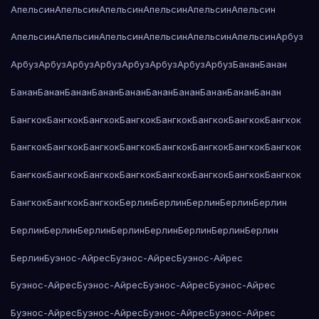
Апельсин
Апельсин
Апельсин
Апельсин
Апельсин
Апельсин
Апельсин
Апельсин
Апельсин
Апельсин
Апельсин
Апельсин
Арбуз
Арбуз
Арбуз
Арбуз
Арбуз
Арбуз
Арбуз
Арбуз
Арбуз
Банан
Банан
Банан
Банан
Банан
Банан
Банан
Банан
Банан
Банан
Банан
Банан
Бангкок
Бангкок
Бангкок
Бангкок
Бангкок
Бангкок
Бангкок
Бангкок
Бангкок
Бангкок
Бангкок
Бангкок
Бангкок
Бангкок
Бангкок
Бангкок
Бангкок
Бангкок
Бангкок
Бангкок
Бангкок
Бангкок
Бангкок
Бангкок
Бангкок
Бангкок
Бангкок
Берлин
Берлин
Берлин
Берлин
Берлин
Берлин
Берлин
Берлин
Берлин
Берлин
Берлин
Берлин
Берлин
Берлин
Буэнос-Айрес
Буэнос-Айрес
Буэнос-Айрес
Буэнос-Айрес
Буэнос-Айрес
Буэнос-Айрес
Буэнос-Айрес
Буэнос-Айрес
Буэнос-Айрес
Буэнос-Айрес
Буэнос-Айрес