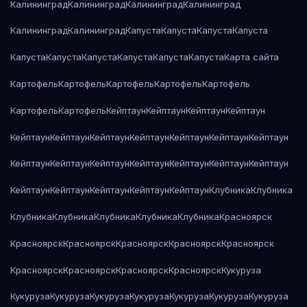
Калининград
Калининград
Калининград
Калининград
Калининград
Калининград
Капуста
Капуста
Капуста
Капуста
Капуста
Капуста
Капуста
Капуста
Капуста
Капуста
Карта сайта
Картофель
Картофель
Картофель
Картофель
Картофель
Картофель
Картофель
Кейптаун
Кейптаун
Кейптаун
Кейптаун
Кейптаун
Кейптаун
Кейптаун
Кейптаун
Кейптаун
Кейптаун
Кейптаун
Кейптаун
Кейптаун
Кейптаун
Кейптаун
Кейптаун
Кейптаун
Кейптаун
Кейптаун
Кейптаун
Кейптаун
Кейптаун
Кейптаун
Клубника
Клубника
Клубника
Клубника
Клубника
Клубника
Клубника
Красноярск
Красноярск
Красноярск
Красноярск
Красноярск
Красноярск
Красноярск
Красноярск
Красноярск
Красноярск
Кукуруза
Кукуруза
Кукуруза
Кукуруза
Кукуруза
Кукуруза
Кукуруза
Кукуруза