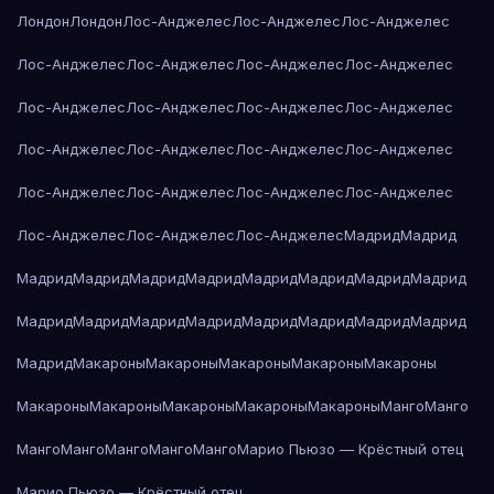
Лондон
Лондон
Лос-Анджелес
Лос-Анджелес
Лос-Анджелес
Лос-Анджелес
Лос-Анджелес
Лос-Анджелес
Лос-Анджелес
Лос-Анджелес
Лос-Анджелес
Лос-Анджелес
Лос-Анджелес
Лос-Анджелес
Лос-Анджелес
Лос-Анджелес
Лос-Анджелес
Лос-Анджелес
Лос-Анджелес
Лос-Анджелес
Лос-Анджелес
Лос-Анджелес
Лос-Анджелес
Лос-Анджелес
Мадрид
Мадрид
Мадрид
Мадрид
Мадрид
Мадрид
Мадрид
Мадрид
Мадрид
Мадрид
Мадрид
Мадрид
Мадрид
Мадрид
Мадрид
Мадрид
Мадрид
Мадрид
Мадрид
Макароны
Макароны
Макароны
Макароны
Макароны
Макароны
Макароны
Макароны
Макароны
Макароны
Манго
Манго
Манго
Манго
Манго
Манго
Манго
Марио Пьюзо — Крёстный отец
Марио Пьюзо — Крёстный отец