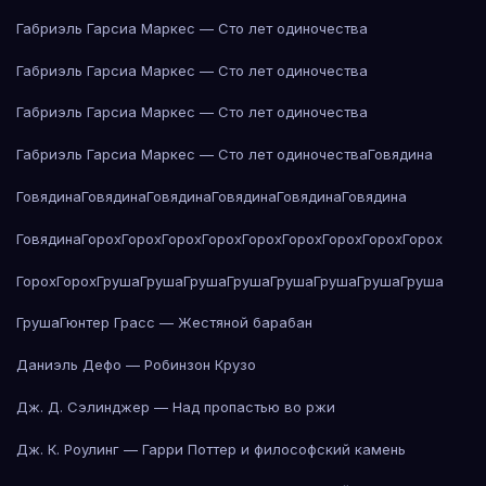
Габриэль Гарсиа Маркес — Сто лет одиночества
Габриэль Гарсиа Маркес — Сто лет одиночества
Габриэль Гарсиа Маркес — Сто лет одиночества
Габриэль Гарсиа Маркес — Сто лет одиночества
Говядина
Говядина
Говядина
Говядина
Говядина
Говядина
Говядина
Говядина
Горох
Горох
Горох
Горох
Горох
Горох
Горох
Горох
Горох
Горох
Горох
Груша
Груша
Груша
Груша
Груша
Груша
Груша
Груша
Груша
Гюнтер Грасс — Жестяной барабан
Даниэль Дефо — Робинзон Крузо
Дж. Д. Сэлинджер — Над пропастью во ржи
Дж. К. Роулинг — Гарри Поттер и философский камень