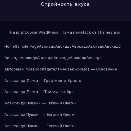
Стройность вкуса
На платформе WordPress
|
Тема newstack от
Themeansar
.
Home
Sample Page
Авокадо
Авокадо
Авокадо
Авокадо
Авокадо
Авокадо
Авокадо
Авокадо
Авокадо
Авокадо
Авокадо
Авторам и правообладателям
Айзек Азимов — Основание
Александр Дюма — Граф Монте-Кристо
Александр Дюма — Три мушкетёра
Александр Пушкин — Евгений Онегин
Александр Пушкин — Евгений Онегин
Александр Пушкин — Евгений Онегин