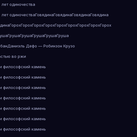
 лет одиночества
 лет одиночества
Говядина
Говядина
Говядина
Говядина
ядина
Горох
Горох
Горох
Горох
Горох
Горох
Горох
Горох
Горох
руша
Груша
Груша
Груша
Груша
Груша
абан
Даниэль Дефо — Робинзон Крузо
астью во ржи
 и философский камень
 и философский камень
 и философский камень
 и философский камень
 и философский камень
 и философский камень
 и философский камень