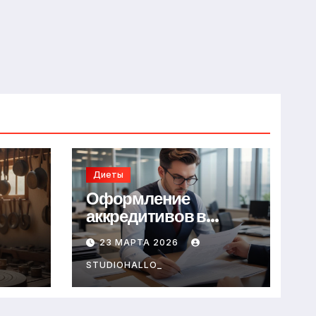
Диеты
Оформление
аккредитивов в
международной
23 МАРТА 2026
торговле
STUDIOHALLO_