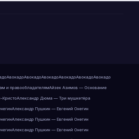
адо
Авокадо
Авокадо
Авокадо
Авокадо
Авокадо
Авокадо
ам и правообладателям
Айзек Азимов — Основание
-Кристо
Александр Дюма — Три мушкетёра
Онегин
Александр Пушкин — Евгений Онегин
Онегин
Александр Пушкин — Евгений Онегин
Онегин
Александр Пушкин — Евгений Онегин