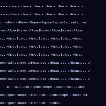
Бангкок
Бангкок
Бангкок
Бангкок
Бангкок
Бангкок
Бангкок
Бангкок
Бангкок
Бангкок
Бангкок
Бангкок
Бангкок
Бангкок
ерлин
Берлин
Берлин
Берлин
Берлин
Берлин
Берлин
Берлин
энос-Айрес
Буэнос-Айрес
Буэнос-Айрес
Буэнос-Айрес
энос-Айрес
Буэнос-Айрес
Буэнос-Айрес
Буэнос-Айрес
энос-Айрес
Буэнос-Айрес
Буэнос-Айрес
Буэнос-Айрес
энос-Айрес
Буэнос-Айрес
Буэнос-Айрес
Буэнос-Айрес
восток
Владивосток
Владивосток
Владивосток
Владивосток
восток
Владивосток
Владивосток
Владивосток
Владивосток
восток
Владивосток
Владивосток
Владивосток
Владивосток
в — Лолита
Воронеж
Воронеж
Воронеж
Воронеж
Воронеж
неж
Воронеж
Воронеж
Воронеж
Воронеж
Воронеж
Воронеж
неж
Воронеж
Воронеж
Воронеж
Воронеж