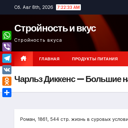
Перейти
Сб. Авг 8th, 2026
7:22:34 AM
к
содержимому
Стройность и вкус
Стройность вкуса
W
h
V
ГЛАВНАЯ
ПРОДУКТЫ ПИТАНИЯ
a
i
T
t
b
Чарльз Диккенс — Большие 
e
V
s
e
l
K
A
O
r
e
p
d
О
g
p
n
т
r
o
Роман, 1861, 544 стр. жизнь в суровых услов
п
a
k