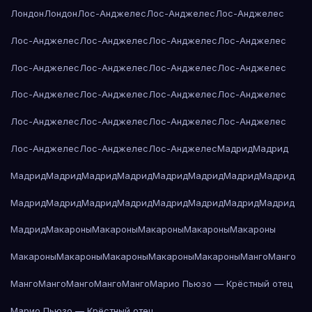
Лондон
Лондон
Лос-Анджелес
Лос-Анджелес
Лос-Анджелес
Лос-Анджелес
Лос-Анджелес
Лос-Анджелес
Лос-Анджелес
Лос-Анджелес
Лос-Анджелес
Лос-Анджелес
Лос-Анджелес
Лос-Анджелес
Лос-Анджелес
Лос-Анджелес
Лос-Анджелес
Лос-Анджелес
Лос-Анджелес
Лос-Анджелес
Лос-Анджелес
Лос-Анджелес
Лос-Анджелес
Лос-Анджелес
Мадрид
Мадрид
Мадрид
Мадрид
Мадрид
Мадрид
Мадрид
Мадрид
Мадрид
Мадрид
Мадрид
Мадрид
Мадрид
Мадрид
Мадрид
Мадрид
Мадрид
Мадрид
Мадрид
Макароны
Макароны
Макароны
Макароны
Макароны
Макароны
Макароны
Макароны
Макароны
Макароны
Манго
Манго
Манго
Манго
Манго
Манго
Манго
Марио Пьюзо — Крёстный отец
Марио Пьюзо — Крёстный отец