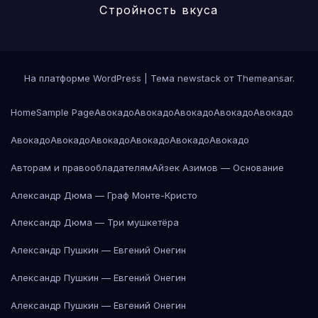
Стройность вкуса
На платформе WordPress
|
Тема newstack от
Themeansar
.
Home
Sample Page
Авокадо
Авокадо
Авокадо
Авокадо
Авокадо
Авокадо
Авокадо
Авокадо
Авокадо
Авокадо
Авокадо
Авторам и правообладателям
Айзек Азимов — Основание
Александр Дюма — Граф Монте-Кристо
Александр Дюма — Три мушкетёра
Александр Пушкин — Евгений Онегин
Александр Пушкин — Евгений Онегин
Александр Пушкин — Евгений Онегин