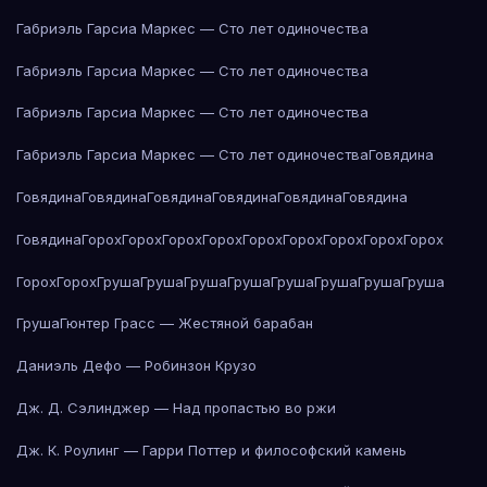
Габриэль Гарсиа Маркес — Сто лет одиночества
Габриэль Гарсиа Маркес — Сто лет одиночества
Габриэль Гарсиа Маркес — Сто лет одиночества
Габриэль Гарсиа Маркес — Сто лет одиночества
Говядина
Говядина
Говядина
Говядина
Говядина
Говядина
Говядина
Говядина
Горох
Горох
Горох
Горох
Горох
Горох
Горох
Горох
Горох
Горох
Горох
Груша
Груша
Груша
Груша
Груша
Груша
Груша
Груша
Груша
Гюнтер Грасс — Жестяной барабан
Даниэль Дефо — Робинзон Крузо
Дж. Д. Сэлинджер — Над пропастью во ржи
Дж. К. Роулинг — Гарри Поттер и философский камень