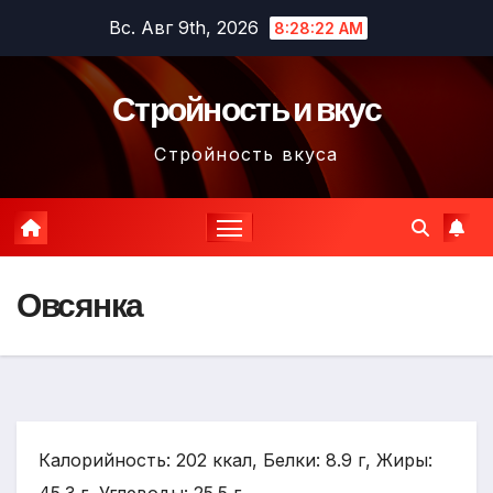
Перейти
Вс. Авг 9th, 2026
8:28:23 AM
к
содержимому
Стройность и вкус
Стройность вкуса
Овсянка
Калорийность: 202 ккал, Белки: 8.9 г, Жиры: