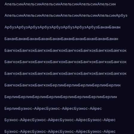
Апельсин
Апельсин
Апельсин
Апельсин
Апельсин
Апельсин
Апельсин
Апельсин
Апельсин
Апельсин
Апельсин
Апельсин
Арбуз
Арбуз
Арбуз
Арбуз
Арбуз
Арбуз
Арбуз
Арбуз
Арбуз
Банан
Банан
Банан
Банан
Банан
Банан
Банан
Банан
Банан
Банан
Банан
Банан
Бангкок
Бангкок
Бангкок
Бангкок
Бангкок
Бангкок
Бангкок
Бангкок
Бангкок
Бангкок
Бангкок
Бангкок
Бангкок
Бангкок
Бангкок
Бангкок
Бангкок
Бангкок
Бангкок
Бангкок
Бангкок
Бангкок
Бангкок
Бангкок
Бангкок
Бангкок
Бангкок
Берлин
Берлин
Берлин
Берлин
Берлин
Берлин
Берлин
Берлин
Берлин
Берлин
Берлин
Берлин
Берлин
Берлин
Буэнос-Айрес
Буэнос-Айрес
Буэнос-Айрес
Буэнос-Айрес
Буэнос-Айрес
Буэнос-Айрес
Буэнос-Айрес
Буэнос-Айрес
Буэнос-Айрес
Буэнос-Айрес
Буэнос-Айрес