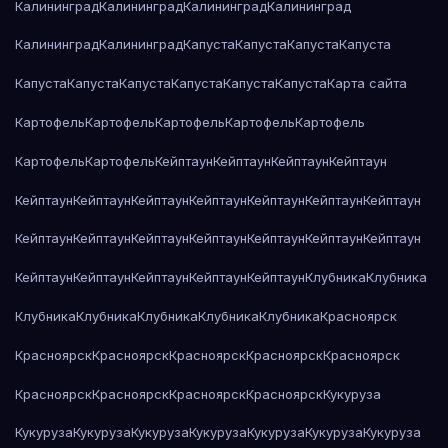
Калининград
Калининград
Калининград
Калининград
Калининград
Калининград
Капуста
Капуста
Капуста
Капуста
Капуста
Капуста
Капуста
Капуста
Капуста
Капуста
Карта сайта
Картофель
Картофель
Картофель
Картофель
Картофель
Картофель
Картофель
Кейптаун
Кейптаун
Кейптаун
Кейптаун
Кейптаун
Кейптаун
Кейптаун
Кейптаун
Кейптаун
Кейптаун
Кейптаун
Кейптаун
Кейптаун
Кейптаун
Кейптаун
Кейптаун
Кейптаун
Кейптаун
Кейптаун
Кейптаун
Кейптаун
Кейптаун
Кейптаун
Клубника
Клубника
Клубника
Клубника
Клубника
Клубника
Клубника
Красноярск
Красноярск
Красноярск
Красноярск
Красноярск
Красноярск
Красноярск
Красноярск
Красноярск
Красноярск
Кукуруза
Кукуруза
Кукуруза
Кукуруза
Кукуруза
Кукуруза
Кукуруза
Кукуруза