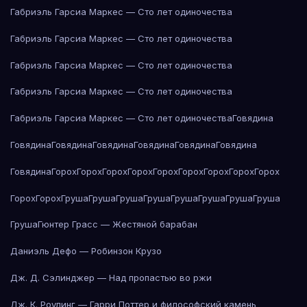
Габриэль Гарсиа Маркес — Сто лет одиночества
Габриэль Гарсиа Маркес — Сто лет одиночества
Габриэль Гарсиа Маркес — Сто лет одиночества
Габриэль Гарсиа Маркес — Сто лет одиночества
Габриэль Гарсиа Маркес — Сто лет одиночества
Говядина
Говядина
Говядина
Говядина
Говядина
Говядина
Говядина
Говядина
Горох
Горох
Горох
Горох
Горох
Горох
Горох
Горох
Горох
Горох
Горох
Груша
Груша
Груша
Груша
Груша
Груша
Груша
Груша
Груша
Гюнтер Грасс — Жестяной барабан
Даниэль Дефо — Робинзон Крузо
Дж. Д. Сэлинджер — Над пропастью во ржи
Дж. К. Роулинг — Гарри Поттер и философский камень