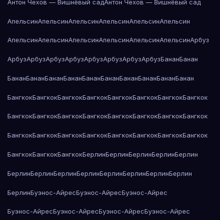
Антон Чехов — Вишнёвый сад
Антон Чехов — Вишнёвый сад
Апельсин
Апельсин
Апельсин
Апельсин
Апельсин
Апельсин
Апельсин
Апельсин
Апельсин
Апельсин
Апельсин
Апельсин
Арбуз
Арбуз
Арбуз
Арбуз
Арбуз
Арбуз
Арбуз
Арбуз
Арбуз
Банан
Банан
Банан
Банан
Банан
Банан
Банан
Банан
Банан
Банан
Банан
Банан
Бангкок
Бангкок
Бангкок
Бангкок
Бангкок
Бангкок
Бангкок
Бангкок
Бангкок
Бангкок
Бангкок
Бангкок
Бангкок
Бангкок
Бангкок
Бангкок
Бангкок
Бангкок
Бангкок
Бангкок
Бангкок
Бангкок
Бангкок
Бангкок
Бангкок
Бангкок
Бангкок
Берлин
Берлин
Берлин
Берлин
Берлин
Берлин
Берлин
Берлин
Берлин
Берлин
Берлин
Берлин
Берлин
Берлин
Буэнос-Айрес
Буэнос-Айрес
Буэнос-Айрес
Буэнос-Айрес
Буэнос-Айрес
Буэнос-Айрес
Буэнос-Айрес