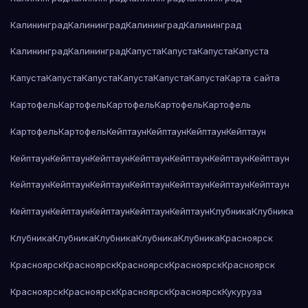
Калининград
Калининград
Калининград
Калининград
Калининград
Калининград
Капуста
Капуста
Капуста
Капуста
Капуста
Капуста
Капуста
Капуста
Капуста
Капуста
Карта сайта
Картофель
Картофель
Картофель
Картофель
Картофель
Картофель
Картофель
Кейптаун
Кейптаун
Кейптаун
Кейптаун
Кейптаун
Кейптаун
Кейптаун
Кейптаун
Кейптаун
Кейптаун
Кейптаун
Кейптаун
Кейптаун
Кейптаун
Кейптаун
Кейптаун
Кейптаун
Кейптаун
Кейптаун
Кейптаун
Кейптаун
Кейптаун
Кейптаун
Клубника
Клубника
Клубника
Клубника
Клубника
Клубника
Клубника
Красноярск
Красноярск
Красноярск
Красноярск
Красноярск
Красноярск
Красноярск
Красноярск
Красноярск
Красноярск
Кукуруза