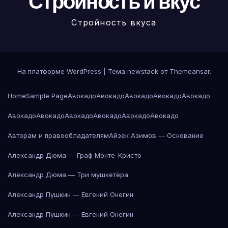
Стройность и вкус
Стройность вкуса
На платформе WordPress
|
Тема newstack от
Themeansar
.
Home
Sample Page
Авокадо
Авокадо
Авокадо
Авокадо
Авокадо
Авокадо
Авокадо
Авокадо
Авокадо
Авокадо
Авокадо
Авторам и правообладателям
Айзек Азимов — Основание
Александр Дюма — Граф Монте-Кристо
Александр Дюма — Три мушкетёра
Александр Пушкин — Евгений Онегин
Александр Пушкин — Евгений Онегин