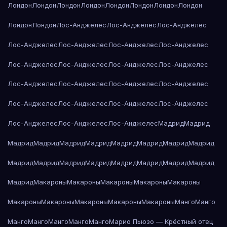
Лондон
Лондон
Лондон
Лондон
Лондон
Лондон
Лондон
Лондон
Лондон
Лондон
Лос-Анджелес
Лос-Анджелес
Лос-Анджелес
Лос-Анджелес
Лос-Анджелес
Лос-Анджелес
Лос-Анджелес
Лос-Анджелес
Лос-Анджелес
Лос-Анджелес
Лос-Анджелес
Лос-Анджелес
Лос-Анджелес
Лос-Анджелес
Лос-Анджелес
Лос-Анджелес
Лос-Анджелес
Лос-Анджелес
Лос-Анджелес
Лос-Анджелес
Лос-Анджелес
Лос-Анджелес
Мадрид
Мадрид
Мадрид
Мадрид
Мадрид
Мадрид
Мадрид
Мадрид
Мадрид
Мадрид
Мадрид
Мадрид
Мадрид
Мадрид
Мадрид
Мадрид
Мадрид
Мадрид
Мадрид
Макароны
Макароны
Макароны
Макароны
Макароны
Макароны
Макароны
Макароны
Макароны
Макароны
Манго
Манго
Манго
Манго
Манго
Манго
Манго
Марио Пьюзо — Крёстный отец