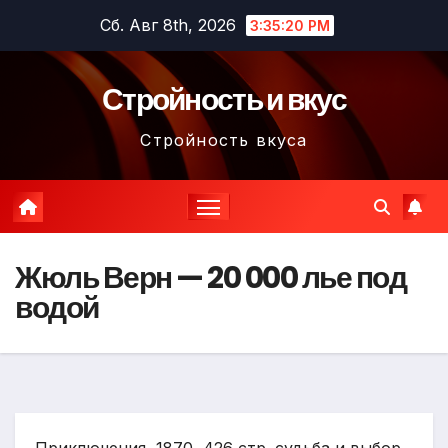
Перейти
Сб. Авг 8th, 2026
3:35:21 PM
к
содержимому
Стройность и вкус
Стройность вкуса
Жюль Верн — 20 000 лье под
водой