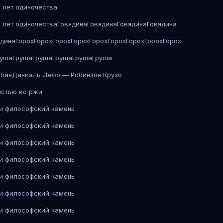
 лет одиночества
 лет одиночества
Говядина
Говядина
Говядина
Говядина
ядина
Горох
Горох
Горох
Горох
Горох
Горох
Горох
Горох
Горох
руша
Груша
Груша
Груша
Груша
Груша
абан
Даниэль Дефо — Робинзон Крузо
астью во ржи
 и философский камень
 и философский камень
 и философский камень
 и философский камень
 и философский камень
 и философский камень
 и философский камень