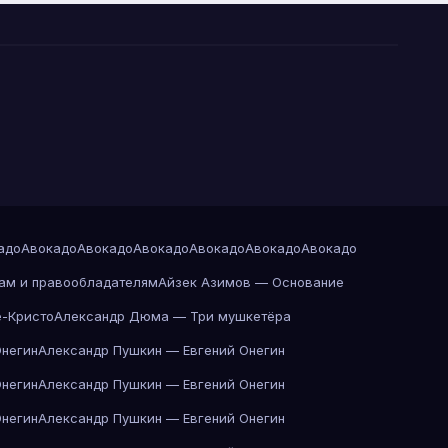
адо
Авокадо
Авокадо
Авокадо
Авокадо
Авокадо
Авокадо
ам и правообладателям
Айзек Азимов — Основание
-Кристо
Александр Дюма — Три мушкетёра
Онегин
Александр Пушкин — Евгений Онегин
Онегин
Александр Пушкин — Евгений Онегин
Онегин
Александр Пушкин — Евгений Онегин