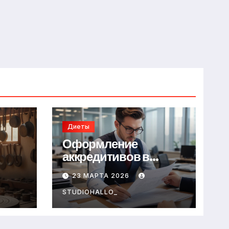
Диеты
Оформление
аккредитивов в
международной
23 МАРТА 2026
торговле
STUDIOHALLO_