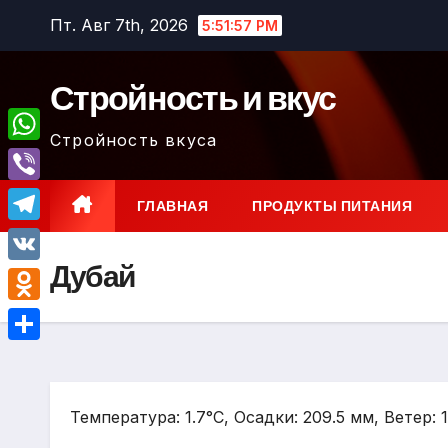
Перейти
Пт. Авг 7th, 2026
5:51:58 PM
к
содержимому
Стройность и вкус
Стройность вкуса
W
h
V
ГЛАВНАЯ
ПРОДУКТЫ ПИТАНИЯ
a
i
T
t
b
Дубай
e
V
s
e
l
K
A
O
r
e
p
d
О
g
p
n
т
r
o
Температура: 1.7°C, Осадки: 209.5 мм, Ветер: 
п
a
k