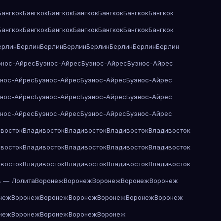
Бангкок
Бангкок
Бангкок
Бангкок
Бангкок
Бангкок
Бангкок
Бангкок
Бангкок
Бангкок
Бангкок
Бангкок
Бангкок
Бангкок
ерлин
Берлин
Берлин
Берлин
Берлин
Берлин
Берлин
Берлин
энос-Айрес
Буэнос-Айрес
Буэнос-Айрес
Буэнос-Айрес
энос-Айрес
Буэнос-Айрес
Буэнос-Айрес
Буэнос-Айрес
энос-Айрес
Буэнос-Айрес
Буэнос-Айрес
Буэнос-Айрес
энос-Айрес
Буэнос-Айрес
Буэнос-Айрес
Буэнос-Айрес
восток
Владивосток
Владивосток
Владивосток
Владивосток
восток
Владивосток
Владивосток
Владивосток
Владивосток
восток
Владивосток
Владивосток
Владивосток
Владивосток
в — Лолита
Воронеж
Воронеж
Воронеж
Воронеж
Воронеж
неж
Воронеж
Воронеж
Воронеж
Воронеж
Воронеж
Воронеж
неж
Воронеж
Воронеж
Воронеж
Воронеж