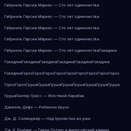
Габриэль Гарсиа Маркес — Сто лет одиночества
Габриэль Гарсиа Маркес — Сто лет одиночества
Габриэль Гарсиа Маркес — Сто лет одиночества
Габриэль Гарсиа Маркес — Сто лет одиночества
Габриэль Гарсиа Маркес — Сто лет одиночества
Говядина
Говядина
Говядина
Говядина
Говядина
Говядина
Говядина
Говядина
Горох
Горох
Горох
Горох
Горох
Горох
Горох
Горох
Горох
Горох
Горох
Груша
Груша
Груша
Груша
Груша
Груша
Груша
Груша
Груша
Гюнтер Грасс — Жестяной барабан
Даниэль Дефо — Робинзон Крузо
Дж. Д. Сэлинджер — Над пропастью во ржи
Дж. К. Роулинг — Гарри Поттер и философский камень