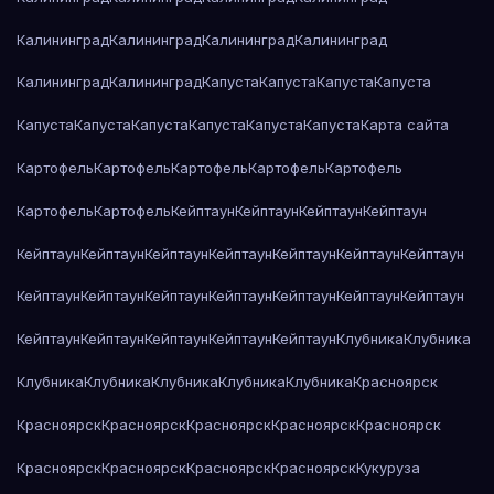
Калининград
Калининград
Калининград
Калининград
Калининград
Калининград
Капуста
Капуста
Капуста
Капуста
Капуста
Капуста
Капуста
Капуста
Капуста
Капуста
Карта сайта
Картофель
Картофель
Картофель
Картофель
Картофель
Картофель
Картофель
Кейптаун
Кейптаун
Кейптаун
Кейптаун
Кейптаун
Кейптаун
Кейптаун
Кейптаун
Кейптаун
Кейптаун
Кейптаун
Кейптаун
Кейптаун
Кейптаун
Кейптаун
Кейптаун
Кейптаун
Кейптаун
Кейптаун
Кейптаун
Кейптаун
Кейптаун
Кейптаун
Клубника
Клубника
Клубника
Клубника
Клубника
Клубника
Клубника
Красноярск
Красноярск
Красноярск
Красноярск
Красноярск
Красноярск
Красноярск
Красноярск
Красноярск
Красноярск
Кукуруза