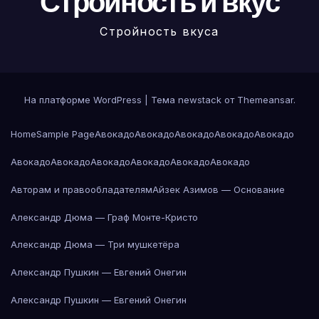
Стройность и вкус
Стройность вкуса
На платформе WordPress
|
Тема newstack от
Themeansar
.
Home
Sample Page
Авокадо
Авокадо
Авокадо
Авокадо
Авокадо
Авокадо
Авокадо
Авокадо
Авокадо
Авокадо
Авокадо
Авторам и правообладателям
Айзек Азимов — Основание
Александр Дюма — Граф Монте-Кристо
Александр Дюма — Три мушкетёра
Александр Пушкин — Евгений Онегин
Александр Пушкин — Евгений Онегин