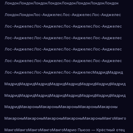
Лондон
Лондон
Лондон
Лондон
Лондон
Лондон
Лондон
Лондон
Лондон
Лондон
Лос-Анджелес
Лос-Анджелес
Лос-Анджелес
Лос-Анджелес
Лос-Анджелес
Лос-Анджелес
Лос-Анджелес
Лос-Анджелес
Лос-Анджелес
Лос-Анджелес
Лос-Анджелес
Лос-Анджелес
Лос-Анджелес
Лос-Анджелес
Лос-Анджелес
Лос-Анджелес
Лос-Анджелес
Лос-Анджелес
Лос-Анджелес
Лос-Анджелес
Лос-Анджелес
Лос-Анджелес
Мадрид
Мадрид
Мадрид
Мадрид
Мадрид
Мадрид
Мадрид
Мадрид
Мадрид
Мадрид
Мадрид
Мадрид
Мадрид
Мадрид
Мадрид
Мадрид
Мадрид
Мадрид
Мадрид
Макароны
Макароны
Макароны
Макароны
Макароны
Макароны
Макароны
Макароны
Макароны
Макароны
Манго
Манго
Манго
Манго
Манго
Манго
Манго
Марио Пьюзо — Крёстный отец