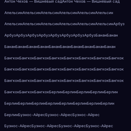
Антон Чехов — Вишнёвый сад
Антон Чехов — Вишнёвый сад
Апельсин
Апельсин
Апельсин
Апельсин
Апельсин
Апельсин
Апельсин
Апельсин
Апельсин
Апельсин
Апельсин
Апельсин
Арбуз
Арбуз
Арбуз
Арбуз
Арбуз
Арбуз
Арбуз
Арбуз
Арбуз
Банан
Банан
Банан
Банан
Банан
Банан
Банан
Банан
Банан
Банан
Банан
Банан
Бангкок
Бангкок
Бангкок
Бангкок
Бангкок
Бангкок
Бангкок
Бангкок
Бангкок
Бангкок
Бангкок
Бангкок
Бангкок
Бангкок
Бангкок
Бангкок
Бангкок
Бангкок
Бангкок
Бангкок
Бангкок
Бангкок
Бангкок
Бангкок
Бангкок
Бангкок
Бангкок
Берлин
Берлин
Берлин
Берлин
Берлин
Берлин
Берлин
Берлин
Берлин
Берлин
Берлин
Берлин
Берлин
Берлин
Буэнос-Айрес
Буэнос-Айрес
Буэнос-Айрес
Буэнос-Айрес
Буэнос-Айрес
Буэнос-Айрес
Буэнос-Айрес