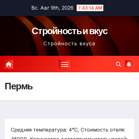
Перейти
Вс. Авг 9th, 2026
7:43:15 AM
к
содержимому
Стройность и вкус
Стройность вкуса
Пермь
Средняя температура: 4°C, Стоимость отеля: