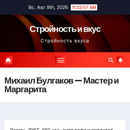
Перейти
Вс. Авг 9th, 2026
11:33:08 AM
к
содержимому
Стройность и вкус
Стройность вкуса
Михаил Булгаков — Мастер и
Маргарита