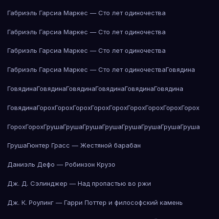
Габриэль Гарсиа Маркес — Сто лет одиночества
Габриэль Гарсиа Маркес — Сто лет одиночества
Габриэль Гарсиа Маркес — Сто лет одиночества
Габриэль Гарсиа Маркес — Сто лет одиночества
Говядина
Говядина
Говядина
Говядина
Говядина
Говядина
Говядина
Говядина
Горох
Горох
Горох
Горох
Горох
Горох
Горох
Горох
Горох
Горох
Горох
Груша
Груша
Груша
Груша
Груша
Груша
Груша
Груша
Груша
Гюнтер Грасс — Жестяной барабан
Даниэль Дефо — Робинзон Крузо
Дж. Д. Сэлинджер — Над пропастью во ржи
Дж. К. Роулинг — Гарри Поттер и философский камень