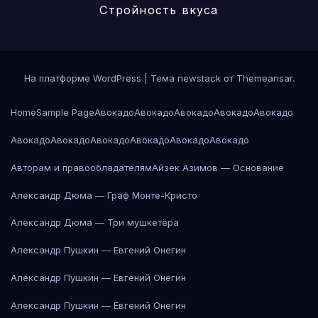
Стройность вкуса
На платформе WordPress
|
Тема newstack от
Themeansar
.
Home
Sample Page
Авокадо
Авокадо
Авокадо
Авокадо
Авокадо
Авокадо
Авокадо
Авокадо
Авокадо
Авокадо
Авокадо
Авторам и правообладателям
Айзек Азимов — Основание
Александр Дюма — Граф Монте-Кристо
Александр Дюма — Три мушкетёра
Александр Пушкин — Евгений Онегин
Александр Пушкин — Евгений Онегин
Александр Пушкин — Евгений Онегин