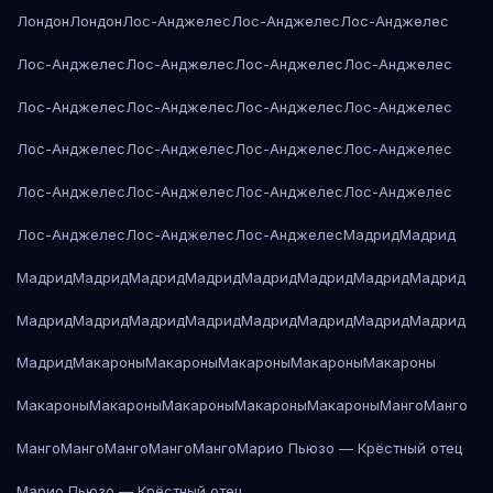
Лондон
Лондон
Лос-Анджелес
Лос-Анджелес
Лос-Анджелес
Лос-Анджелес
Лос-Анджелес
Лос-Анджелес
Лос-Анджелес
Лос-Анджелес
Лос-Анджелес
Лос-Анджелес
Лос-Анджелес
Лос-Анджелес
Лос-Анджелес
Лос-Анджелес
Лос-Анджелес
Лос-Анджелес
Лос-Анджелес
Лос-Анджелес
Лос-Анджелес
Лос-Анджелес
Лос-Анджелес
Лос-Анджелес
Мадрид
Мадрид
Мадрид
Мадрид
Мадрид
Мадрид
Мадрид
Мадрид
Мадрид
Мадрид
Мадрид
Мадрид
Мадрид
Мадрид
Мадрид
Мадрид
Мадрид
Мадрид
Мадрид
Макароны
Макароны
Макароны
Макароны
Макароны
Макароны
Макароны
Макароны
Макароны
Макароны
Манго
Манго
Манго
Манго
Манго
Манго
Манго
Марио Пьюзо — Крёстный отец
Марио Пьюзо — Крёстный отец