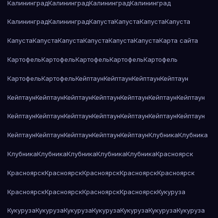
Калининград
Калининград
Калининград
Калининград
Калининград
Калининград
Капуста
Капуста
Капуста
Капуста
Капуста
Капуста
Капуста
Капуста
Капуста
Капуста
Карта сайта
Картофель
Картофель
Картофель
Картофель
Картофель
Картофель
Картофель
Кейптаун
Кейптаун
Кейптаун
Кейптаун
Кейптаун
Кейптаун
Кейптаун
Кейптаун
Кейптаун
Кейптаун
Кейптаун
Кейптаун
Кейптаун
Кейптаун
Кейптаун
Кейптаун
Кейптаун
Кейптаун
Кейптаун
Кейптаун
Кейптаун
Кейптаун
Кейптаун
Клубника
Клубника
Клубника
Клубника
Клубника
Клубника
Клубника
Красноярск
Красноярск
Красноярск
Красноярск
Красноярск
Красноярск
Красноярск
Красноярск
Красноярск
Красноярск
Кукуруза
Кукуруза
Кукуруза
Кукуруза
Кукуруза
Кукуруза
Кукуруза
Кукуруза