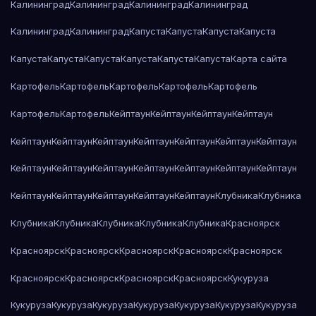
Калининград
Калининград
Калининград
Калининград
Калининград
Калининград
Капуста
Капуста
Капуста
Капуста
Капуста
Капуста
Капуста
Капуста
Капуста
Капуста
Карта сайта
Картофель
Картофель
Картофель
Картофель
Картофель
Картофель
Картофель
Кейптаун
Кейптаун
Кейптаун
Кейптаун
Кейптаун
Кейптаун
Кейптаун
Кейптаун
Кейптаун
Кейптаун
Кейптаун
Кейптаун
Кейптаун
Кейптаун
Кейптаун
Кейптаун
Кейптаун
Кейптаун
Кейптаун
Кейптаун
Кейптаун
Кейптаун
Кейптаун
Клубника
Клубника
Клубника
Клубника
Клубника
Клубника
Клубника
Красноярск
Красноярск
Красноярск
Красноярск
Красноярск
Красноярск
Красноярск
Красноярск
Красноярск
Красноярск
Кукуруза
Кукуруза
Кукуруза
Кукуруза
Кукуруза
Кукуруза
Кукуруза
Кукуруза