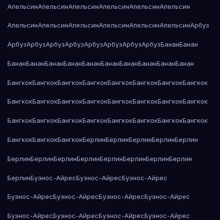
Апельсин
Апельсин
Апельсин
Апельсин
Апельсин
Апельсин
Апельсин
Апельсин
Апельсин
Апельсин
Апельсин
Апельсин
Арбуз
Арбуз
Арбуз
Арбуз
Арбуз
Арбуз
Арбуз
Арбуз
Арбуз
Банан
Банан
Банан
Банан
Банан
Банан
Банан
Банан
Банан
Банан
Банан
Банан
Бангкок
Бангкок
Бангкок
Бангкок
Бангкок
Бангкок
Бангкок
Бангкок
Бангкок
Бангкок
Бангкок
Бангкок
Бангкок
Бангкок
Бангкок
Бангкок
Бангкок
Бангкок
Бангкок
Бангкок
Бангкок
Бангкок
Бангкок
Бангкок
Бангкок
Бангкок
Бангкок
Берлин
Берлин
Берлин
Берлин
Берлин
Берлин
Берлин
Берлин
Берлин
Берлин
Берлин
Берлин
Берлин
Берлин
Буэнос-Айрес
Буэнос-Айрес
Буэнос-Айрес
Буэнос-Айрес
Буэнос-Айрес
Буэнос-Айрес
Буэнос-Айрес
Буэнос-Айрес
Буэнос-Айрес
Буэнос-Айрес
Буэнос-Айрес