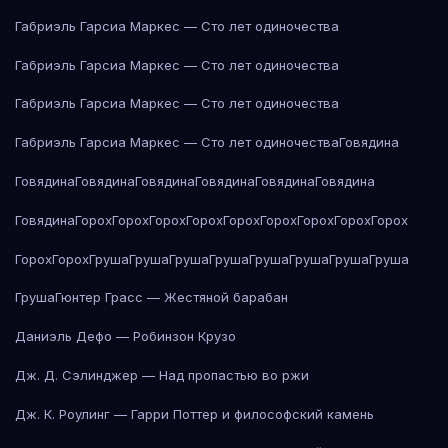
Габриэль Гарсиа Маркес — Сто лет одиночества
Габриэль Гарсиа Маркес — Сто лет одиночества
Габриэль Гарсиа Маркес — Сто лет одиночества
Габриэль Гарсиа Маркес — Сто лет одиночества
Говядина
Говядина
Говядина
Говядина
Говядина
Говядина
Говядина
Говядина
Горох
Горох
Горох
Горох
Горох
Горох
Горох
Горох
Горох
Горох
Горох
Груша
Груша
Груша
Груша
Груша
Груша
Груша
Груша
Груша
Гюнтер Грасс — Жестяной барабан
Даниэль Дефо — Робинзон Крузо
Дж. Д. Сэлинджер — Над пропастью во ржи
Дж. К. Роулинг — Гарри Поттер и философский камень