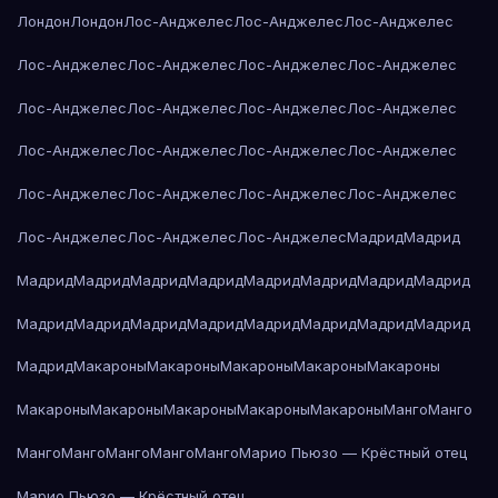
Лондон
Лондон
Лос-Анджелес
Лос-Анджелес
Лос-Анджелес
Лос-Анджелес
Лос-Анджелес
Лос-Анджелес
Лос-Анджелес
Лос-Анджелес
Лос-Анджелес
Лос-Анджелес
Лос-Анджелес
Лос-Анджелес
Лос-Анджелес
Лос-Анджелес
Лос-Анджелес
Лос-Анджелес
Лос-Анджелес
Лос-Анджелес
Лос-Анджелес
Лос-Анджелес
Лос-Анджелес
Лос-Анджелес
Мадрид
Мадрид
Мадрид
Мадрид
Мадрид
Мадрид
Мадрид
Мадрид
Мадрид
Мадрид
Мадрид
Мадрид
Мадрид
Мадрид
Мадрид
Мадрид
Мадрид
Мадрид
Мадрид
Макароны
Макароны
Макароны
Макароны
Макароны
Макароны
Макароны
Макароны
Макароны
Макароны
Манго
Манго
Манго
Манго
Манго
Манго
Манго
Марио Пьюзо — Крёстный отец
Марио Пьюзо — Крёстный отец