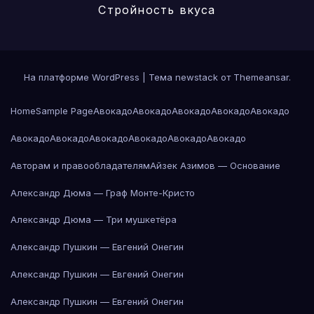
Стройность вкуса
На платформе WordPress
|
Тема newstack от
Themeansar
.
Home
Sample Page
Авокадо
Авокадо
Авокадо
Авокадо
Авокадо
Авокадо
Авокадо
Авокадо
Авокадо
Авокадо
Авокадо
Авторам и правообладателям
Айзек Азимов — Основание
Александр Дюма — Граф Монте-Кристо
Александр Дюма — Три мушкетёра
Александр Пушкин — Евгений Онегин
Александр Пушкин — Евгений Онегин
Александр Пушкин — Евгений Онегин