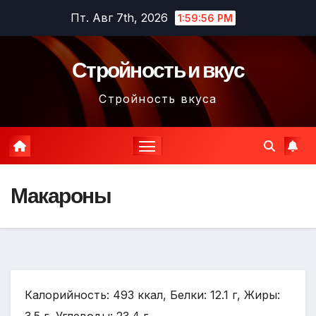
Перейти
Пт. Авг 7th, 2026
1:59:57 PM
к
содержимому
Стройность и вкус
Стройность вкуса
Макароны
Калорийность: 493 ккал, Белки: 12.1 г, Жиры: