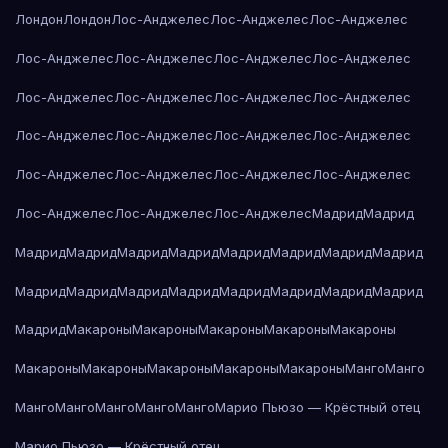
Лондон
Лондон
Лос-Анджелес
Лос-Анджелес
Лос-Анджелес
Лос-Анджелес
Лос-Анджелес
Лос-Анджелес
Лос-Анджелес
Лос-Анджелес
Лос-Анджелес
Лос-Анджелес
Лос-Анджелес
Лос-Анджелес
Лос-Анджелес
Лос-Анджелес
Лос-Анджелес
Лос-Анджелес
Лос-Анджелес
Лос-Анджелес
Лос-Анджелес
Лос-Анджелес
Лос-Анджелес
Лос-Анджелес
Мадрид
Мадрид
Мадрид
Мадрид
Мадрид
Мадрид
Мадрид
Мадрид
Мадрид
Мадрид
Мадрид
Мадрид
Мадрид
Мадрид
Мадрид
Мадрид
Мадрид
Мадрид
Мадрид
Макароны
Макароны
Макароны
Макароны
Макароны
Макароны
Макароны
Макароны
Макароны
Макароны
Манго
Манго
Манго
Манго
Манго
Манго
Манго
Марио Пьюзо — Крёстный отец
Марио Пьюзо — Крёстный отец