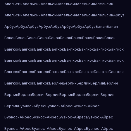
Апельсин
Апельсин
Апельсин
Апельсин
Апельсин
Апельсин
Апельсин
Апельсин
Апельсин
Апельсин
Апельсин
Апельсин
Арбуз
Арбуз
Арбуз
Арбуз
Арбуз
Арбуз
Арбуз
Арбуз
Арбуз
Банан
Банан
Банан
Банан
Банан
Банан
Банан
Банан
Банан
Банан
Банан
Банан
Бангкок
Бангкок
Бангкок
Бангкок
Бангкок
Бангкок
Бангкок
Бангкок
Бангкок
Бангкок
Бангкок
Бангкок
Бангкок
Бангкок
Бангкок
Бангкок
Бангкок
Бангкок
Бангкок
Бангкок
Бангкок
Бангкок
Бангкок
Бангкок
Бангкок
Бангкок
Бангкок
Берлин
Берлин
Берлин
Берлин
Берлин
Берлин
Берлин
Берлин
Берлин
Берлин
Берлин
Берлин
Берлин
Берлин
Буэнос-Айрес
Буэнос-Айрес
Буэнос-Айрес
Буэнос-Айрес
Буэнос-Айрес
Буэнос-Айрес
Буэнос-Айрес
Буэнос-Айрес
Буэнос-Айрес
Буэнос-Айрес
Буэнос-Айрес