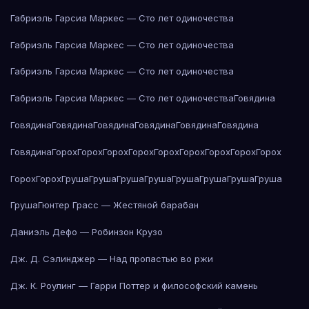
Габриэль Гарсиа Маркес — Сто лет одиночества
Габриэль Гарсиа Маркес — Сто лет одиночества
Габриэль Гарсиа Маркес — Сто лет одиночества
Габриэль Гарсиа Маркес — Сто лет одиночества
Говядина
Говядина
Говядина
Говядина
Говядина
Говядина
Говядина
Говядина
Горох
Горох
Горох
Горох
Горох
Горох
Горох
Горох
Горох
Горох
Горох
Груша
Груша
Груша
Груша
Груша
Груша
Груша
Груша
Груша
Гюнтер Грасс — Жестяной барабан
Даниэль Дефо — Робинзон Крузо
Дж. Д. Сэлинджер — Над пропастью во ржи
Дж. К. Роулинг — Гарри Поттер и философский камень