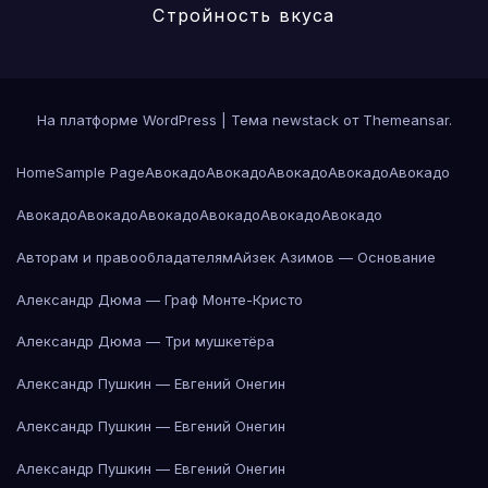
Стройность вкуса
На платформе WordPress
|
Тема newstack от
Themeansar
.
Home
Sample Page
Авокадо
Авокадо
Авокадо
Авокадо
Авокадо
Авокадо
Авокадо
Авокадо
Авокадо
Авокадо
Авокадо
Авторам и правообладателям
Айзек Азимов — Основание
Александр Дюма — Граф Монте-Кристо
Александр Дюма — Три мушкетёра
Александр Пушкин — Евгений Онегин
Александр Пушкин — Евгений Онегин
Александр Пушкин — Евгений Онегин