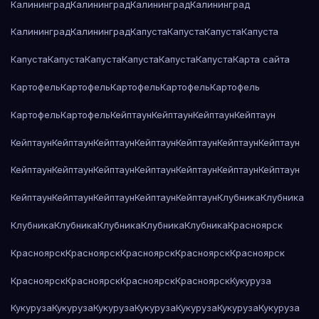
Калининград
Калининград
Калининград
Калининград
Калининград
Калининград
Капуста
Капуста
Капуста
Капуста
Капуста
Капуста
Капуста
Капуста
Капуста
Капуста
Карта сайта
Картофель
Картофель
Картофель
Картофель
Картофель
Картофель
Картофель
Кейптаун
Кейптаун
Кейптаун
Кейптаун
Кейптаун
Кейптаун
Кейптаун
Кейптаун
Кейптаун
Кейптаун
Кейптаун
Кейптаун
Кейптаун
Кейптаун
Кейптаун
Кейптаун
Кейптаун
Кейптаун
Кейптаун
Кейптаун
Кейптаун
Кейптаун
Кейптаун
Клубника
Клубника
Клубника
Клубника
Клубника
Клубника
Клубника
Красноярск
Красноярск
Красноярск
Красноярск
Красноярск
Красноярск
Красноярск
Красноярск
Красноярск
Красноярск
Кукуруза
Кукуруза
Кукуруза
Кукуруза
Кукуруза
Кукуруза
Кукуруза
Кукуруза