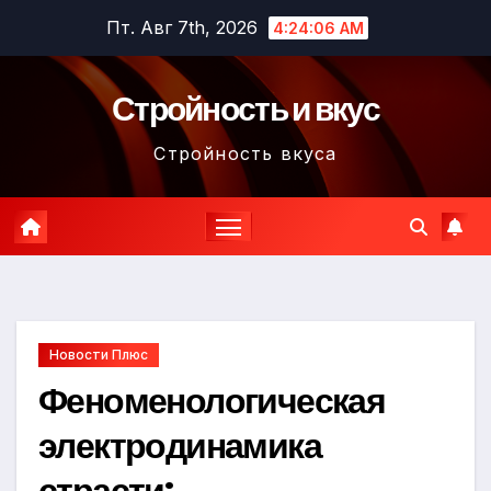
Перейти
Пт. Авг 7th, 2026
4:24:08 AM
к
содержимому
Стройность и вкус
Стройность вкуса
Новости Плюс
Феноменологическая
электродинамика
страсти: