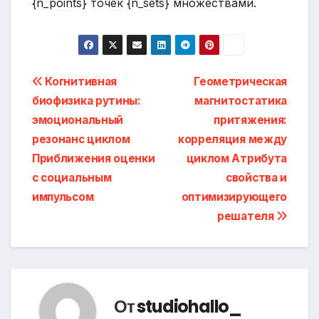
{n_points} точек {n_sets} множествами.
Навигация
Когнитивная
Геометрическая
биофизика рутины:
магнитостатика
по
эмоциональный
притяжения:
записям
резонанс циклом
корреляция между
Приближения оценки
циклом Атрибута
с социальным
свойства и
импульсом
оптимизирующего
решателя
От
studiohallo_