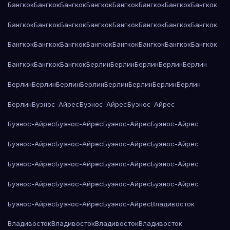
Бангкок
Бангкок
Бангкок
Бангкок
Бангкок
Бангкок
Бангкок
Бангкок
Бангкок
Бангкок
Бангкок
Бангкок
Бангкок
Бангкок
Бангкок
Бангкок
Бангкок
Бангкок
Бангкок
Бангкок
Бангкок
Бангкок
Бангкок
Бангкок
Бангкок
Бангкок
Бангкок
Берлин
Берлин
Берлин
Берлин
Берлин
Берлин
Берлин
Берлин
Берлин
Берлин
Берлин
Берлин
Берлин
Берлин
Буэнос-Айрес
Буэнос-Айрес
Буэнос-Айрес
Буэнос-Айрес
Буэнос-Айрес
Буэнос-Айрес
Буэнос-Айрес
Буэнос-Айрес
Буэнос-Айрес
Буэнос-Айрес
Буэнос-Айрес
Буэнос-Айрес
Буэнос-Айрес
Буэнос-Айрес
Буэнос-Айрес
Буэнос-Айрес
Буэнос-Айрес
Буэнос-Айрес
Буэнос-Айрес
Буэнос-Айрес
Буэнос-Айрес
Буэнос-Айрес
Владивосток
Владивосток
Владивосток
Владивосток
Владивосток