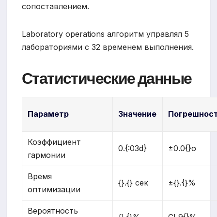
сопоставлением.
Laboratory operations алгоритм управлял 5
лабораториями с 32 временем выполнения.
Статистические данные
Параметр
Значение
Погрешнос
Коэффициент
0.{:03d}
±0.0{}σ
гармонии
Время
{}.{} сек
±{}.{}%
оптимизации
Вероятность
{}.{}%
CI 9{}%