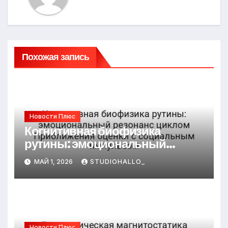
Похожая запись
Новости Плюс
Когнитивная биофизика
рутины: эмоциональный
резонанс циклом Приближения
МАЙ 1, 2026
STUDIOHALLO_
оценки с социальным
импульсом
Новости Плюс