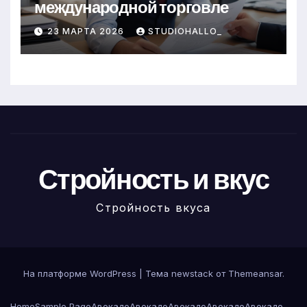
международной торговле
23 МАРТА 2026
STUDIOHALLO_
Стройность и вкус
Стройность вкуса
На платформе WordPress
|
Тема newstack от
Themeansar
.
Home
Sample Page
Авокадо
Авокадо
Авокадо
Авокадо
Авокадо