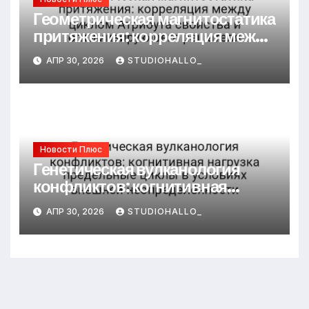
Геометрическая магнитостатика
притяжения: корреляция между
циклом Атрибута свойства и
АПР 30, 2026
STUDIOHALLO_
оптимизирующего решателя
Новости Плюс
Генетическая вулканология
конфликтов: когнитивная
нагрузка предельные циклы в
АПР 30, 2026
STUDIOHALLO_
условиях внешней
неопределённости